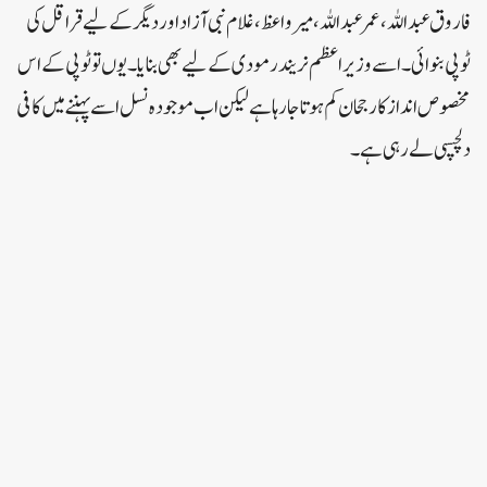
فاروق عبداللہ، عمر عبداللہ، میرواعظ، غلام نبی آزاد اور دیگر کے لیے قراقل کی
ٹوپی بنوائی۔ اسے وزیر اعظم نریندر مودی کے لیے بھی بنایا۔ یوں تو ٹوپی کے اس
مخصوص انداز کا رجحان کم ہوتا جا رہا ہے لیکن اب موجودہ نسل اسے پہننے میں کافی
دلچسپی لے رہی ہے۔