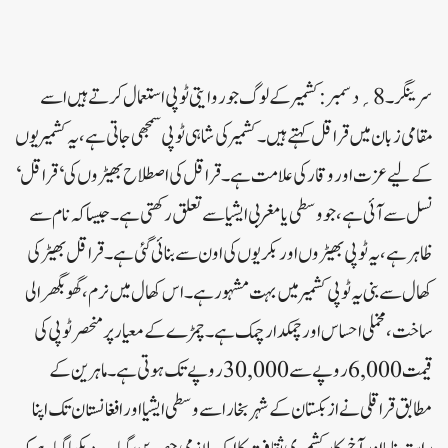
سرینگر۔ 8؍ دسمبر:کشمیر کے لوگ جو روایتی ٹوپی استعمال کرتے ہیں اسے
مقامی زبان میں قراقل کہتے ہیں۔ کشمیر کی شاہی ٹوپی سمجھی جاتی ہے، یہ کشمیریوں
کے لیے عزت اور وقار کی علامت ہے۔قراقل کی اصطلاح بھیڑوں کی ‘ قراقل‘
نسل سے آئی ہے، جو وسطی یا مغربی ایشیا سے تعلق رکھتی ہے۔ جیسا کہ نام سے
ظاہر ہے، یہ ٹوپی بھیڑوں اور بکریوں کی اون سے بنائی گئی ہے۔ قراقل بھیڑ کی
کھال سے بنی یہ ٹوپی کشمیر میں بہت مشہور ہے۔ اس کھال میں نرم، گھوبگھرالی
ساخت، مخملی احساس اور چمکدار چمک ہے۔چمڑے کے معیار پر منحصر ٹوپی کی
قیمت 6,000 روپے سے 30,000 روپے تک ہوتی ہے۔ ماہرین کے
مطابق قراقلی نے ازبکستان کے شہر بخارا سے وسطی ایشیا اور افغانستان تک اپنا