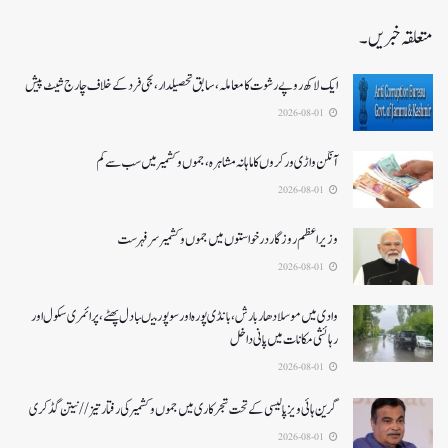
متعلقہ خبریں۔
ایک لاکھ روپے رشوت کا معاملہ،سابق تحصیلدار، نجی فرد کے خلاف چارج شیٹ پیش
2026-08-01
آنگن واڑی ورکروں کا ماہانہ مشاہرہ، جموں و کشمیر میں سب سے کم
2026-08-01
وزیر اعظم روزگار درخواستوں میں جموں و کشمیر سرفہرست
2026-08-01
وادی میں موسلادھار بارش،بانڈی پورہ اور سوپور میںبادل پھٹے، پرائمری سکول اور
رہائشی مکانات میں پانی داخل
2026-08-01
گرین ہائی ویز پالیسی کے تحت شجرکاری میں جموں و کشمیر کی رفتار تیز// نیتن گڈکری
2026-08-01