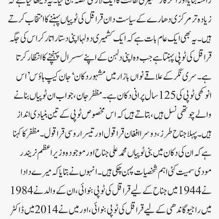
راستہ بنایا اور آخر کار کشمیری ثقافت کا ایک لازمی حصہ بن گیا۔یہ دیکھا گیا ہے کہ
زیادہ تر مرکزی دھارے کے سیاست دان قراقل کی ٹوپیاں پہننے کا انتخاب کرتے
ہیں۔ یہ بھی ایک عام بات ہے کہ ایک کشمیری دولہا اپنی دستار اتار کر اس کی جگہ
قراقل کی ٹوپی پہنتا ہے جب وہ اپنی دلہن کے اپنے سسرال پہنچنے کا انتظار کرتا
ہے۔سری نگر کے علاقے نواں بازار میں مشہور دکان ‘جان کیپ ہاؤس’ اس
انوکھی ٹوپی کی 125 سال پرانی دکان ہے۔مظفر جان، جو اب ان ٹوپیاں بنانے
والے چوتھی نسل ہیں، بتاتے ہیں کہ اس مخصوص ٹوپی کے تین بنیادی انداز
ہیں۔ پہلا جناح طرز، دوسرا افغان قراقول اور تیسرا روسی قراقول۔ مظفر کا کہنا
ہے کہ ان کی دکان میں بنی ٹوپیاں محمد علی جناح اور موجودہ وزیر اعظم نریندر
مودی سمیت کئی اہم شخصیات پہن چکی ہیں۔ انہوں نے بتایا کہ میرے دادا
نے 1944 میں جناح کے لیے قراقل کی ٹوپی بنوائی، ان کے والد نے 1984
میں راجیو گاندھی کے لیے قراقل کی ٹوپی بنوائی، اور میں نے 2014 میں ڈاکٹر