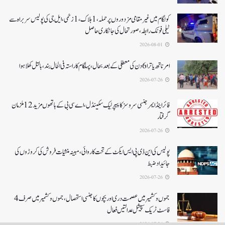
کولگام میں غیر مقامی مزدوروں پر حملہ،1ہلاک،1زخمی،ایل جی کی پولیس سربراہ سے
ٹیلی فونک رابطہ، صورتحال کی جانکاری حاصل
2026-08-01
امرناتھ یاترا 6دن کی معطلی کے بعد بحال،پہلگام کا راستہ فی الحال بند، بالتل کھلا ہوا
2026-07-26
فائر اینڈ ایمرجنسی سروسز کا پیپر لیک سکینڈل،اے سی بی کے ہاتھوں مزید 12 ملزمان
گرفتار
2026-07-26
پولیس کی این ڈی پی ایس ایکٹ کے تحت کاروائی، مبینہ منشیات فروش کی کروڑوں کی
جائیداد ضبط
2026-07-26
جموں و کشمیر میں عصمت دری اور بچوں کا جنسی استحصال،جموں و کشمیر میں صرف 4
فاسٹ ٹریک سپیشل عدالتیں فعال
2026-07-26