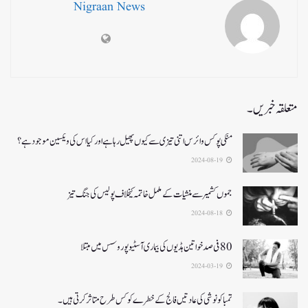
Nigraan News
متعلقہ خبریں۔
منکی پوکس وائرس اتنی تیزی سے کیوں پھیل رہا ہے اور کیا اس کی ویکسین موجود ہے؟
2024-08-19
جموں کشمیر سے منشیات کے مکمل خاتمہ کیخلاف پولیس کی جنگ تیز
2024-08-18
80 فی صد خواتین ہڈیوں کی بیماری آسٹیوپوروسس میں مبتلا
2024-03-19
تمباکو نوشی کی عادتیں فالج کے خطرے کو کس طرح متاثر کرتی ہیں۔