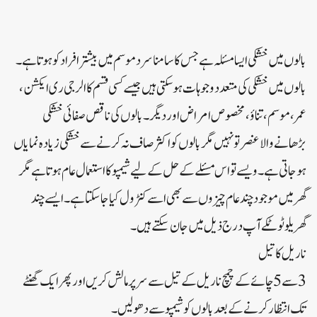
بالوں میں خشکی ایسا مسئلہ ہے جس کا سامنا سرد موسم میں بیشتر افراد کو ہوتا ہے۔
بالوں میں خشکی کی متعدد وجوہات ہوسکتی ہیں جیسے کسی قسم کا الرجی ری ایکشن،
عمر، موسم، تناؤ، مخصوص امراض اور دیگر۔بالوں کی ناقص صفائی خشکی
بڑھانے والا عنصر تو نہیں مگر بالوں کو اکثر صاف نہ کرنے سے خشکی زیادہ نمایاں
ہوجاتی ہے۔ویسے تو اس مسئلے کے حل کے لیے شیمپو کا استعمال عام ہوتا ہے مگر
گھر میں موجود چند عام چیزوں سے بھی اسے کنٹرول کیا جاسکتا ہے۔ایسے چند
گھریلو ٹوٹکے آپ درج ذیل میں جان سکتے ہیں۔
ناریل کا تیل
3 سے 5 چائے کے چمچ ناریل کے تیل سے سر پر مالش کریں اور پھر ایک گھنٹے
تک انتظار کرنے کے بعد بالوں کو شیمپو سے دھولیں۔