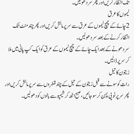
تک انتظار کریں اور پھر سر دھولیں۔
لیموں کا عرق
2 چائے کے چمچ لیموں کے عرق سے سر پر مالش کریں اور پھر چند منٹ تک
انتظار کرنے کے بعد سر دھولیں۔
سر دھونےکے بعد ایک چائے کے چمچ لیموں کے عرق کو ایک کپ پانی میں ملا
کر سر پر ڈالیں۔
زیتون کا تیل
رات کو سونے سے قبل زیتون کے تیل کے چند قطروں سے سر پر مالش کریں اور
پھر سر پر ٹوپی پہن کر سوجائیں، صبح اٹھ کر شیمپو سے بالوں کو دھولیں۔