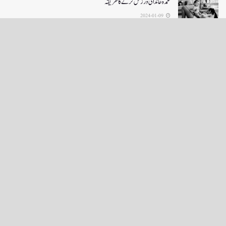
عمدہ خاندانی ورزش کرنے کا طریقہ
2024-01-09
LOAD MORE
English News
e-Paper
نگراں ٹی وی
4th floor firdous shah bulding Abi guzar Srinagar-190001
+911943566963,9419001837,6005481804 RNI:- JKURD/2007/22206
Email:
editornigraan@gmail.com
.
GITS
-
Copyright Daily Nigraan
© Designed by