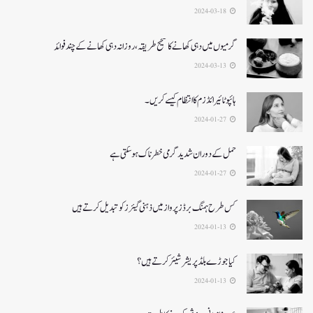
2024-03-18
گرمیوں میں دہی کھانے کا صحیح طریقہ ، روزانہ دہی کھانے کے چند فوائد
2024-03-13
ہائپوٹائیرائڈزم کا انتظام کیسے کریں۔
2024-01-27
حمل کے دوران شدید گرمی خطرناک ہو سکتی ہے
2024-01-27
کس طرح ہمنگ برڈز پرواز میں ذہنی گیئرز کو تبدیل کرتے ہیں
2024-01-13
کیا جوڑے بلڈ پریشر شیئر کرتے ہیں؟
2024-01-13