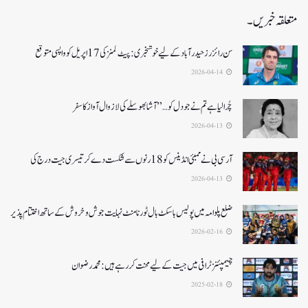
متعلقہ خبریں۔
سن رائزرز حیدرآباد کے لیے خوشخبری: پیٹ کمنز کی 17 اپریل کو واپسی متوقع
2026-04-14
چُرا لیا ہے تم نے جو دل کو…” آشا بھوسلے کی لازوال آواز کا سفر
2026-04-13
آرسی بی نے ممبئی انڈینس کو 18 رنوں سے شکست دے کر تیسری جیت درج کی
2026-04-13
ضلع پلوامہ میں پولیس باسکٹ بال ٹورنامنٹ نہایت جوش و خروش کے ساتھ اختتام پذیر
2026-02-16
چیمپئنز ٹرافی میں جیت کے لیے محنت کر رہے ہیں :محمد رضوان
2025-02-18