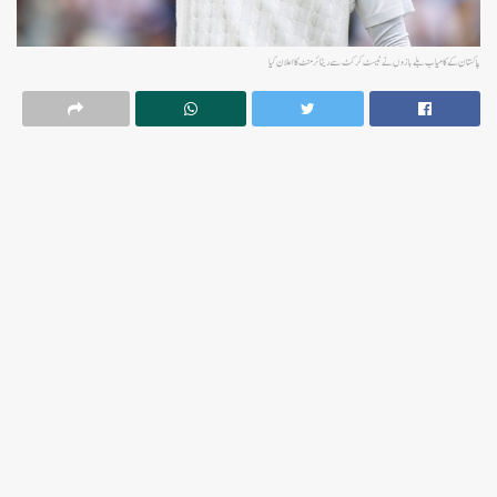
پاکستان کے کامیاب بلے بازوں نے ٹیسٹ کرکٹ سے ریٹائرمنٹ کا اعلان کیا