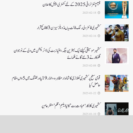
چیمپئنز ٹرافی 2025کے لئے کمنٹری پینل کا اعلان
2025-02-18
کشمیری فائٹر دلی رنگ فائٹ میںڈویلز سیزن 3کا فاتح قرار
2025-02-16
کشمیرموسیقی کیلئے ایک بہترین جگہ ،امتیاز بٹ کی ڈائریکشن میں دلی کے نوجوان
گلوکارنے3نئے گانے فلمائے
2025-02-08
قومی سطح پر کشمیری کھلاڑی کا شاندار مظاہرہ،،انڈر19پاور لفٹنگ میں5واں مقام
حاصل کیا
2025-01-22
کشمیری کلاکار ‘عبادت بٹ’ کانیا ایلبم ‘قلم’ منظر عام پر
2025-01-10