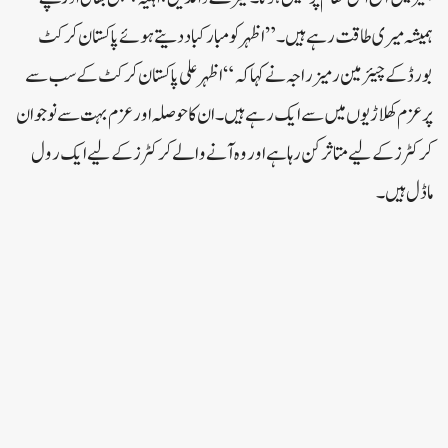
ہمیشہ میری طاقت رہے ہیں۔”اظہر کو مبارکباد دیتے ہوئے پاکستان کرکٹ
بورڈ کے چیئرمین رمیز راجہ نے کہاکہ “اظہر علی پاکستان کرکٹ کے سب سے
پرعزم کھلاڑیوں میں سے ایک رہے ہیں۔ ان کا حوصلہ اور عزم بہت سے نوجوان
کرکٹرز کے لیے متاثر کن رہا ہے اور وہ آنے والے کرکٹرز کے لیے ایک رول
ماڈل ہیں۔