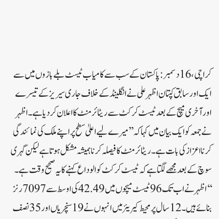
کراچی، 16 دسمبر: پاکستان کے سب سے کامیاب ٹیسٹ بلے بازوں میں سے
ایک اور سابق کپتان اظہر علی نے انگلینڈ کے خلاف جاری سیریز کے تیسرے
اور آخری میچ کے بعد ٹیسٹ کرکٹ سے ریٹائرمنٹ کا اعلان کر دیا ہے۔اظہر
نے جمعہ کو ایک بیان میں کہاکہ ’’میرے لیے اعلیٰ سطح پر اپنے ملک کی نمائندگی
کرنا اعزاز کی بات ہے۔ ریٹائرمنٹ کا فیصلہ کرنا ہمیشہ مشکل ہوتا ہے لیکن گہری
سوچ کے بعد مجھے لگتا ہے کہ ٹیسٹ کرکٹ کو الوداع کہنے کا یہ صحیح وقت ہے۔
‘‘اظہر نے اب تک 96 ٹیسٹ میچوں میں 42.49 کی اوسط سے 7097 رنز
بنائے ہیں۔ 12 سال پر محیط کیریئر میں انہوں نے 19 سنچریاں اور 35 نصف