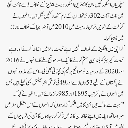
سنچریاں اسکور کیں، ان کا بہترین اسکور ویسٹ انڈیز کے خلاف ڈے نائٹ میچ
میں ناٹ آؤٹ 302 رنز تھا۔ ان کے نام آٹھ وکٹیں بھی ہیں۔ انہوں نے
کرکٹ کے طویل ترین فارمیٹ میں 2010 میں آسٹریلیا کے خلاف لارڈز
میں ڈیبیو کیا۔
کراچی میں انگلینڈ کے خلاف انہیں اپنے ٹیسٹ رنز میں اضافہ کرنے اور اپنے
ٹیسٹ کیریئر کو بلندی پر ختم کرنے کا ایک اور موقع ملے گا۔ انہوں نے 2016
اور 2020 کے درمیان نو مواقع پر ٹیم کی کپتانی بھی کی۔ اس کے علاوہ انہوں
نے پاکستان کے لیے 53 ون ڈے اور 49 ٹی ٹوئنٹی انٹرنیشنل بھی کھیلے ہیں جس
میں انہوں نے بالترتیب 1895 اور 985 رنز بنائے ہیں۔اظہر نے کہاکہ
’’بہت سے لوگ ہیں جن کا میں شکر گزار ہوں کہ انہوں نے اس مشکل سفر میں
میرا ساتھ دیا۔ میں اپنے خاندان کا خاص ذکر کرنا چاہوں گا جن کی قربانیوں کے
بغیر میں آج اس مقام پر نہیں ہوتا۔ میرے والدین، اہلیہ، بہن بھائی اور بچے