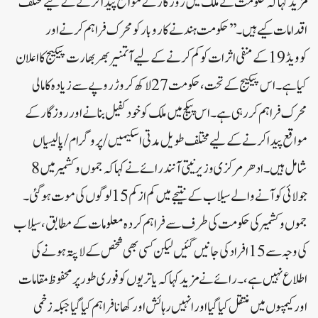
مزید کہا کہ حکومت نے ملک میں روزگار کے مواقع پیدا کرنے کے لیے مختلف
اقدامات کیے ہیں۔ ’’حکومت ہند نے کاروبار کو محرک فراہم کرنے اور
کوویڈ 19 کے منفی اثرات کو کم کرنے کے لیے آتمنیر بھر بھارت پیکیج کا اعلان
کیا ہے۔ اس پیکیج کے تحت، حکومت 27 لاکھ کروڑ روپے سے زیادہ کا مالی
محرک فراہم کر رہی ہے۔ اس پیکج میں ملک کو خود کفیل بنانے اور روزگار کے
مواقع پیدا کرنے کے لیے مختلف طویل مدتی اسکیمیں/ پروگرام/ پالیسیاں
شامل ہیں۔ ادھر مرکزی وزیر نیتی آنند رائے نے کہا کہ جموں و کشمیر میں 8
جولائی کو آنے والے سیلاب کے نتیجے میں کم از کم 15 لوگوں کی موت ہو گئی۔
جموں و کشمیر کی حکومت کی طرف سے فراہم کردہ معلومات کے مطابق، سیلاب
کی وجہ سے 15 افراد کی جانیں گئیں لیکن کسی بھی شخص کے لاپتہ ہونے کی
اطلاع نہیں ہے،۔ رائے نے مزید کہا کہ یاتریوں کو فوری طور پر محفوظ مقامات
اور کیمپوں میں منتقل کیا گیا اور انہیں رہائش اور کھانا فراہم کیا گیا جبکہ زخمی