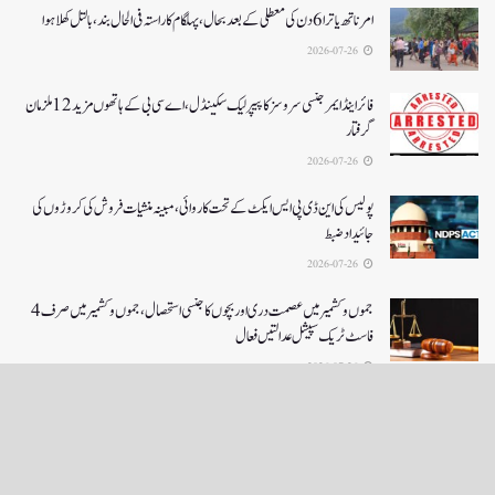
امرناتھ یاترا 6دن کی معطلی کے بعد بحال،پہلگام کا راستہ فی الحال بند، بالتل کھلا ہوا
2026-07-26
فائر اینڈ ایمرجنسی سروسز کا پیپر لیک سکینڈل،اے سی بی کے ہاتھوں مزید 12 ملزمان
گرفتار
2026-07-26
پولیس کی این ڈی پی ایس ایکٹ کے تحت کاروائی، مبینہ منشیات فروش کی کروڑوں کی
جائیداد ضبط
2026-07-26
جموں و کشمیر میں عصمت دری اور بچوں کا جنسی استحصال،جموں و کشمیر میں صرف 4
فاسٹ ٹریک سپیشل عدالتیں فعال
2026-07-26
LOAD MORE