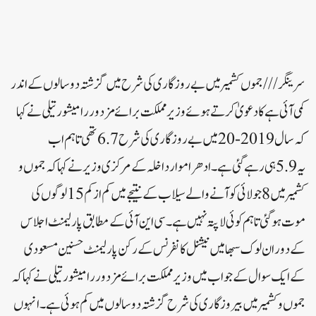
سرینگر///جموں کشمیر میں بے روز گاری کی شرح میں گزشتہ دو سالوں کے اندر
کمی آئی ہے کا دعویٰ کرتے ہوئے وزیر مملکت برائے مزدور رامیشور تیلی نے کہا
کہ سال 2019-20میں بے روزگاری کی شرح 6.7تھی تاہم اب
یہ 5.9ہی رہے گئی ہے ۔ ادھر اموار داخلہ کے مرکزی وزیر نے کہا کہ جموں و
کشمیر میں 8 جولائی کو آنے والے سیلاب کے نتیجے میں کم از کم 15 لوگوں کی
موت ہو گئی تاہم کوئی لاپتہ نہیں ہے ۔ سی این آئی کے مطابق پارلیمنٹ اجلاس
کے دوران لوک سبھا میں نیشنل کانفرنس کے رکن پارلیمنٹ حسنین مسعودی
کے ایک سوال کے جواب میں وزیر مملکت برائے مزدور رامیشور تیلی نے کہا کہ
جموں و کشمیر میں بیروزگاری کی شرح گزشتہ دو سالوں میں کم ہوئی ہے ۔ انہوں