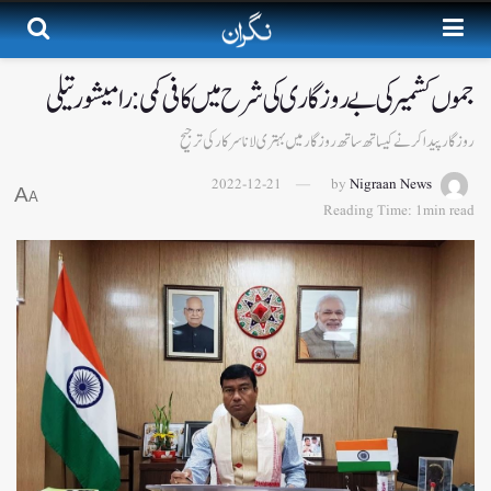
جموں کشمیر کی بے روزگاری کی شرح میں کافی کمی: رامیشور تیلی
روزگار پیدا کرنے کیساتھ ساتھ روزگار میں بہتری لانا سرکار کی ترجیح
2022-12-21
by
Nigraan News
A
A
Reading Time: 1min read