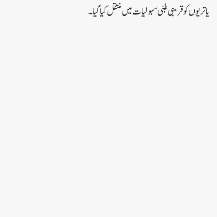
یاتریوں کو قریبی طبی سہولیات میں منتقل کیا گیا۔