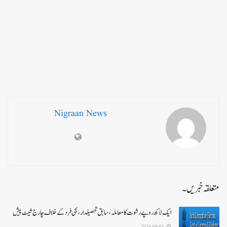
Nigraan News
متعلقہ خبریں۔
ایک لاکھ روپے رشوت کا معاملہ،سابق تحصیلدار، نجی فرد کے خلاف چارج شیٹ پیش
2026-08-01