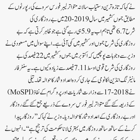
نے کہا کہ تازہ ترین دستیاب سالانہ متواتر لیبر فورس سروے کی رپورٹوں کے
مطابق جموں کشمیر میں سال 2019-20میں بے روزگاری کی
شرح 6.7تھی تاہم اب یہ 5.9ہی رہے گئی ہے جو ظاہر کرتی ہے کہ بے
روزگاری کی شرح جموں اور کشمیر میں کمی آئی ہے۔ اپنے سوال میں مسعودی نے
وزیر سے وجوہات پوچھیں کہ اکتوبر میں جموں و کشمیر میں 22 فیصد کی بے
روزگاری کی شرح قومی اوسط 7.11 فیصد سے زیادہ کیوں ہے۔ یہ سنٹر فار
مانیٹرنگ انڈین اکانومی کے جاری کردہ اعداد و شمار کا حوالہ تھا۔تیلی
نے 2018-17سے وزارت شماریات اور پروگرام کے نفاذ (MoSPI)
کے ذریعہ کئے گئے متواتر لیبر فورس سروے کے ذریعے جمع کئے گئے روزگار
اور بے روزگاری کے اعداد و شمار کا حوالہ دیا۔وزیر نے کہا کہ ’’روزگار پیدا
کرنے کے ساتھ ساتھ روزگار میں بہتری لانا حکومت کی ترجیح ہے‘‘۔انہوں نے