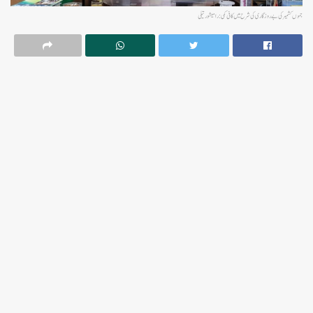
جموں کشمیر کی بے روزگاری کی شرح میں کافی کمی: رامیشور تیلی