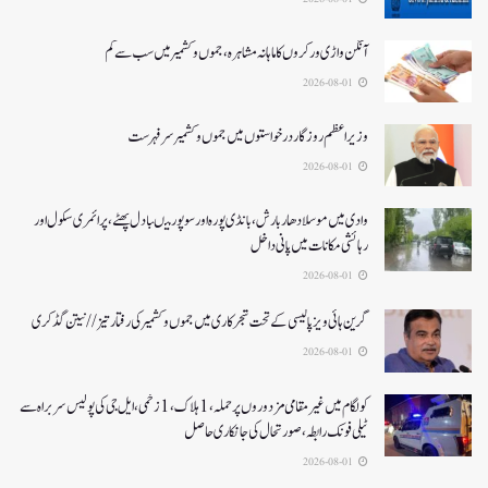
آنگن واڑی ورکروں کا ماہانہ مشاہرہ، جموں و کشمیر میں سب سے کم
2026-08-01
وزیر اعظم روزگار درخواستوں میں جموں و کشمیر سرفہرست
2026-08-01
وادی میں موسلادھار بارش،بانڈی پورہ اور سوپور میںبادل پھٹے، پرائمری سکول اور
رہائشی مکانات میں پانی داخل
2026-08-01
گرین ہائی ویز پالیسی کے تحت شجرکاری میں جموں و کشمیر کی رفتار تیز// نیتن گڈکری
2026-08-01
کولگام میں غیر مقامی مزدوروں پر حملہ،1ہلاک،1زخمی،ایل جی کی پولیس سربراہ سے
ٹیلی فونک رابطہ، صورتحال کی جانکاری حاصل
2026-08-01