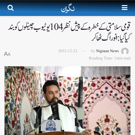
قومی سلامتی کے خطرہ کےپیش نظر 104یوٹیوب چینلوں کو بند
کیا گیا:انو راگ ٹھاکر
2022-12-22
by
Nigraan News
A
A
Reading Time: 1min read