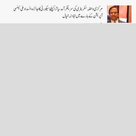
مرکزی داخلہ سکریٹری کی سرینگر آمد ،یاترا کیلئے سیکورٹی کا جائزہ ،انسداد ملی ٹینسی
آپریشن کے بارے میں تبادلہ خیال
2026-06-21
LOAD MORE
English News
e-Paper
نگراں ٹی وی
4th floor firdous shah bulding Abi guzar Srinagar-190001
+911943566963,9419001837,6005481804 RNI:- JKURD/2007/22206
Email:
editornigraan@gmail.com