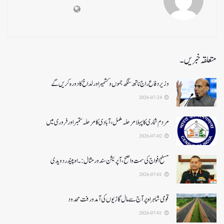
متعلقہ خبریں۔
وزیر دفاع راج ناتھ سنگھ جموں و کشمیر اور لداخ کا دورہ کریں گے
2026-07-24
مردم شماری کا پہلا مرحلہ مکمل،آبادی کا مرحلہ ستمبر اور فروری میں
2026-07-02
مسلح افواج کی سمت واضح، آپریشن سندورمثال:۔ اوپیندر دویدی
2026-07-01
قومی شاہراہ پر آج سے مال گاڑیوں کی آمدورفت محدود
2026-07-01