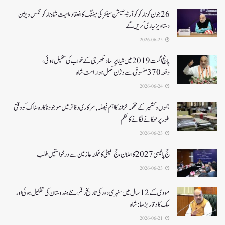
26جون کونارکو کوآرڈینیشن سینٹر کی میٹنگ کا انعقاد، امیت شاہ نارکوٹکس ویژن
دستاویز جاری کریں گے
2026-06-25
پانچ اگست 2019میں شیاما پر ساد مکھرجی کے خواب کی تکمیل ہوئی،
دفعہ 370منسوخی سے وژن مکمل ہوا۔ امت شاہ
2026-06-24
جموں و کشمیر کے محکمہ خزانہ کا اہم فیصلہ , سرکاری دفاتر میں موجود ناکارہ سٹاک کو وقتی
طور پر ٹھکانے لگانے کا حکم
2026-06-23
حج پالیسی 2027کا اعلان ،حج کمیٹی کا ممکنہ عازمین سے درخواستیں طلب
2026-06-23
مودی کے 12 سال میں سنہری دور کی تاریخ رقم ، نئے ہندوستان کی تشکیل ہوئی اور
ملک کا وقار بڑھا: شاہ
2026-06-21