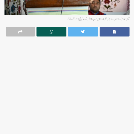
قومی سلامتی کے خطرہ کےپیش نظر 104یوٹیوب چینلوں کو بند کیا گیا:انو راگ ٹھاکر