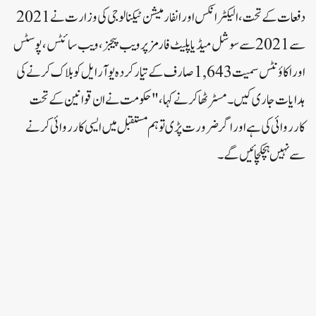
دفعات کے تحت، الیکٹرانکس اور انفارمیشن ٹیکنالوجی کی وزارت نے 2021
سے 2021 سے سوشل میڈیا پلیٹ فارمز پر ویب پیجز، ویب سائٹس، پوسٹس
اور اکاؤنٹس سمیت 1,643 صارف کے تیار کردہ یو آر ایل کو بلاک کرنے کی
ہدایات جاری کیں۔ مسٹر ٹھاکر نے کہا، "حکومت نے ان قوانین کے تحت
کارروائی کی ہے اور اگر ضرورت پڑی تو ہم مستقبل میں ایسی کارروائی کرنے
سے نہیں ہچکچائیں گے۔