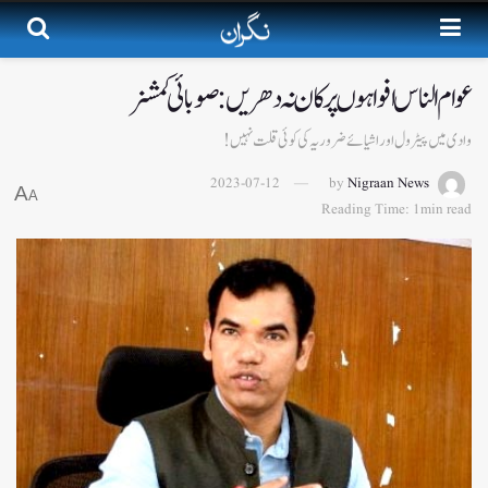
عوام الناس افواہوں پر کان نہ دھریں: صوبائی کمشنر
وادی میں پیٹرول اور اشیائے ضروریہ کی کوئی قلت نہیں!
2023-07-12
by
Nigraan News
A
A
Reading Time: 1min read