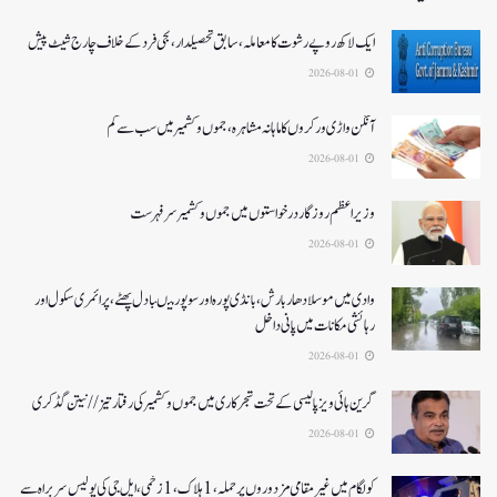
ایک لاکھ روپے رشوت کا معاملہ،سابق تحصیلدار، نجی فرد کے خلاف چارج شیٹ پیش
2026-08-01
آنگن واڑی ورکروں کا ماہانہ مشاہرہ، جموں و کشمیر میں سب سے کم
2026-08-01
وزیر اعظم روزگار درخواستوں میں جموں و کشمیر سرفہرست
2026-08-01
وادی میں موسلادھار بارش،بانڈی پورہ اور سوپور میںبادل پھٹے، پرائمری سکول اور
رہائشی مکانات میں پانی داخل
2026-08-01
گرین ہائی ویز پالیسی کے تحت شجرکاری میں جموں و کشمیر کی رفتار تیز// نیتن گڈکری
2026-08-01
کولگام میں غیر مقامی مزدوروں پر حملہ،1ہلاک،1زخمی،ایل جی کی پولیس سربراہ سے