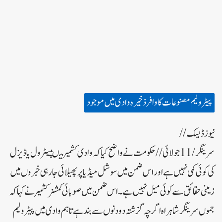
پیٹرولیم مصنوعات کا وافر ذخیرہ وادی میں موجود
نیوز ڈیسک//
سرینگر/11جولائی//حکومت نے واضح کیا کہ وادی کشمیر میںپیٹرول یا ڈیزل
کی کوئی کمی نہیں ہے اور اس ضمن میں سوشل میڈیا پر پھیلائی جارہی خبروں میں
زمینی حقائق سے کوئی میل نہیں ہے ۔ اس ضمن میں صوبائی کمشنر کشمیر نے کہا کہ
جموں سرینگر شاہراہ اگرچہ گزشتہ دو دنوں سے بند ہے تاہم وادی میں پیٹرولیم