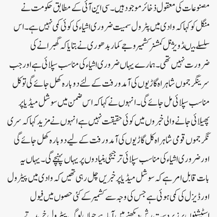
مصنوعات کی معقول ذخائر موجود ہیں۔ سی این آئی کے مطابق حکومت نے
منگل کو کہا کہ وادی میں پٹرول سمیت ضروری اشیاء کی کوئی کمی نہیں ہے ۔اس
سلسلے میںڈویژنل کمشنر کشمیر وجے کمار بدھوری نے بتایا کہ گھبرانے کی
ضرورت نہیں تھی۔ ہمارے یہاں ضروری اشیاء کی مناسب سپلائی ہے اور جب
سرینگر جموں شاہراہ گاڑیوں کی آمدورفت کے لئے دوبارہ کھل جائے گی تو کل
مناسب سپلائی مل جائے گی۔انہوں نے کہاکہ اس ضمن میں سوشل میڈیا پر
پھیلائی جانے والی خبروں میں کوئی حقیقت نہیں ہے انہوں نے مزید کہا کہ سری
نگر جموں قومی شاہراہ کل گاڑیوں کی آمدورفت کے لیے دوبارہ کھل جائے گی
اور ضروری اشیاء کی مناسب سپلائی ترجیحی بنیادوں پر یہاں پہنچے گی۔یہاں یہ
بات قابل امر ہے کہ سوشل میڈیا پر خبریں چل رہی تھیں کہ وادی میں پیٹرول
اور ڈیزل کی کمی ہوئی ہے جس کی وجہ سے کشمیر کے کئی حصوں میں فیول
اسٹیشنوں پر زبردست رش دیکھنے میں آیا ہے جہاں لوگ پیٹرول خریدتے