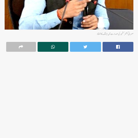
صوبائی کمشنر کشمیر کی صدارت میں میٹنگ کا انعقاد