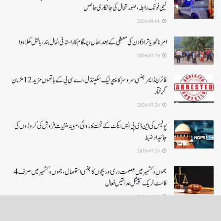
ٹیلی فونک رابطہ، صورتحال کی جانکاری حاصل
2026-08-01
امرناتھ یاترا 6دن کی معطلی کے بعد بحال،پہلگام کا راستہ فی الحال بند، بالتل کھلا ہوا
2026-07-26
فائر اینڈ ایمرجنسی سروسز کا پیپر لیک سکینڈل،اے سی بی کے ہاتھوں مزید 12 ملزمان
گرفتار
2026-07-26
پولیس کی این ڈی پی ایس ایکٹ کے تحت کاروائی، مبینہ منشیات فروش کی کروڑوں کی
جائیداد ضبط
2026-07-26
جموں و کشمیر میں عصمت دری اور بچوں کا جنسی استحصال،جموں و کشمیر میں صرف 4
فاسٹ ٹریک سپیشل عدالتیں فعال
2026-07-26