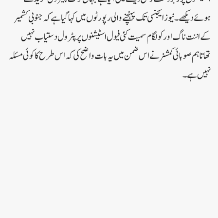
ہوئے دیکھے ۔ نیوز ایجنسی تک پہنچنے والی رپورٹوں میں کہا گیا ہے کہ جنوبی کشمیر
کے اننت ناگ اور کولگام سمیت کئی فیول اسٹیشنوں پر پٹرول دستیاب نہیں
تھاتاہم صوبائی کمشنر نے اس ضمن میں یہ بات واضح کی کہ اس طرح کا کوئی مسئلہ
نہیں ہے ۔