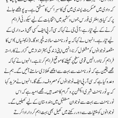
کہ وادی میں عسکریت پسندی میں کمی کا سہرا کس کا مستحق ہے۔ یہ پوچھے جانے
پر کہ کیا پیرا ملٹری فورس جموں و کشمیر میں انتخابات کے لیے سیکورٹی فراہم
کرنے کے لیے تیار ہے، آئی جی نے کہا کہ سی آر پی ایف کسی بھی ذمہ داری کے
لیے تیار ہے۔ انہوں نے کہا کہ یہ ٹورنامنٹ سالانہ فیچر ہوگا۔ (ایجنسیاں) اس کا
مقصد نوجوانوں کو مشغول کرنا، انہیں اپنی زندگی بہتر انداز میں گزارنے کا راستہ
فراہم کرنا اور انہیں قومی سطح پر کھیلنے کا موقع فراہم کرنا ہے۔ انہوں نے کہا کہ
مجھے یقین ہے کہ ٹورنامنٹ سے بہت سے اچھے کھلاڑی سامنے آئیں گے۔ ہم نے
وعدہ کیا ہے کہ سی آر پی ایف نوجوانوں کو مصروف رکھے گا۔ انہوں نے مزید کہا
کہ یہ ٹورنامنٹ شہری ایکشن پروگرام کا حصہ ہیں۔ مجھے امید ہے کہ اس
ٹورنامنٹ سے بہت سے نوجوان مستقبل میں ہندوستان کے لیے کھیلیں گے۔
نوجوانوں کو منشیات سے دور رکھنے میں کھیل بھی بہت اہم کردار ادا کرتے