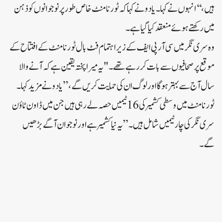
ہیں،‘‘ انہوں نے کہا۔ یادو نے کہا کہ ٹورنامنٹ خاص طور پر نوجوانوں کو ذہن
میں رکھتے ہوئے منعقد کیا گیا ہے۔
وہ سری نگر میں سی آر پی ایف کے زیر اہتمام فٹ بال ٹورنامنٹ کے افتتاح کے
موقع پر صحافیوں سے بات کر رہے تھے۔ "یہ میرا پختہ یقین ہے کہ آنے والا
سال آج سے بہتر ہوگا اور لوگ ان کی حمایت کریں گے،” یادو نے مزید کہا۔
ٹورنامنٹ میں وسطی کشمیر کی 16 ٹیمیں حصہ لے رہی ہیں جن میں ڈاون ٹاؤن
سری نگر کی چار ٹیمیں شامل ہیں۔ ”یہ نیا کشمیر ہے اور نوجوان آگے بڑھیں
گے۔