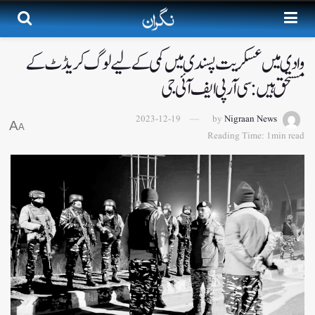
وادی میں عسکریت پسندی میں کمی کے لیے لوگ کریڈٹ کے
مستحق ہیں: سی آر پی ایف آئی جی
2023-12-19
by
Nigraan News
A
A
Reading Time: 1min read