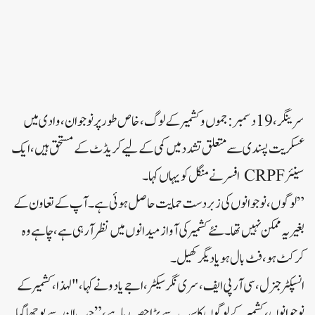
سرینگر، 19 دسمبر: جموں و کشمیر کے لوگ، خاص طور پر نوجوان، وادی میں
عسکریت پسندی سے متعلق تشدد میں کمی کے لیے کریڈٹ کے مستحق ہیں، ایک
سینئر CRPF افسر نے منگل کو یہاں کہا۔
”لوگوں، نوجوانوں کی زبردست حمایت حاصل ہوئی ہے۔ آپ کے تعاون کے
بغیر یہ ممکن نہیں تھا۔ نئے کشمیر کی آواز میدانوں میں نظر آ رہی ہے، چاہے وہ
کرکٹ ہو، فٹ بال ہو یا دیگر کھیل۔
انسپکٹر جنرل، سی آر پی ایف، سری نگر سیکٹر، اجے یادو نے کہا، "لہذا، کشمیر کے
نوجوانوں، کشمیر کے لوگوں کا سب سے بڑا حصہ رہا ہے،” جب ان سے پوچھا گیا