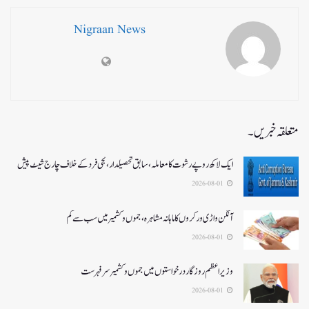
Nigraan News
متعلقہ خبریں۔
ایک لاکھ روپے رشوت کا معاملہ،سابق تحصیلدار، نجی فرد کے خلاف چارج شیٹ پیش
2026-08-01
آنگن واڑی ورکروں کا ماہانہ مشاہرہ، جموں و کشمیر میں سب سے کم
2026-08-01
وزیر اعظم روزگار درخواستوں میں جموں و کشمیر سرفہرست
2026-08-01