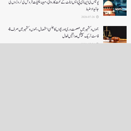
پولیس کی این ڈی پی ایس ایکٹ کے تحت کاروائی، مبینہ منشیات فروش کی کروڑوں کی
جائیداد ضبط
2026-07-26
جموں و کشمیر میں عصمت دری اور بچوں کا جنسی استحصال،جموں و کشمیر میں صرف 4
فاسٹ ٹریک سپیشل عدالتیں فعال
2026-07-26
LOAD MORE
English News
e-Paper
نگراں ٹی وی
4th floor firdous shah bulding Abi guzar Srinagar-190001
+911943566963,9419001837,6005481804 RNI:- JKURD/2007/22206