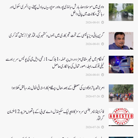
وادی میں موسلادھار بارش،بانڈی پورہ اور سوپور میںبادل پھٹے، پرائمری سکول اور
رہائشی مکانات میں پانی داخل
2026-08-01
گرین ہائی ویز پالیسی کے تحت شجرکاری میں جموں و کشمیر کی رفتار تیز// نیتن گڈکری
2026-08-01
کولگام میں غیر مقامی مزدوروں پر حملہ،1ہلاک،1زخمی،ایل جی کی پولیس سربراہ سے
ٹیلی فونک رابطہ، صورتحال کی جانکاری حاصل
2026-08-01
امرناتھ یاترا 6دن کی معطلی کے بعد بحال،پہلگام کا راستہ فی الحال بند، بالتل کھلا ہوا
2026-07-26
فائر اینڈ ایمرجنسی سروسز کا پیپر لیک سکینڈل،اے سی بی کے ہاتھوں مزید 12 ملزمان
گرفتار
2026-07-26