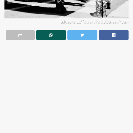
وادی میں عسکریت پسندی میں کمی کے لیے لوگ کریڈٹ کے مستحق ہیں: سی آر پی ایف آئی جی