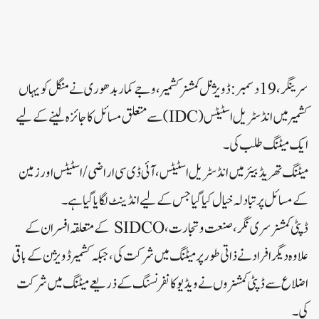
سرینگر، 19 دسمبر: ڈویژنل کمشنر کشمیر، وجے کمار بدھوری نے منگل کو یہاں
کشمیر میں انڈسٹریل اسٹیٹس (IDC) سے متعلق مسائل کا جائزہ لینے کے لیے
ایک میٹنگ طلب کی۔
میٹنگ تھریڈ بیئر میں انڈسٹریل اسٹیٹس، آئی ڈی سی اراضی/ اسٹیٹس اور زمین
کے مسائل پر تبادلہ خیال کیا گیا جس کے لیے انڈینٹ لگایا گیا ہے۔
ڈپٹی کمشنر سری نگر، صنعت و تجارت، SIDCO کے متعلقہ افسران کے
علاوہ دیگر افراد نے ذاتی طور پر میٹنگ میں شرکت کی، جبکہ کشمیر ڈویژن کے باقی
اضلاع سے ڈپٹی کمشنروں نے ویڈیو کانفرنسنگ کے ذریعے میٹنگ میں شرکت
کی۔