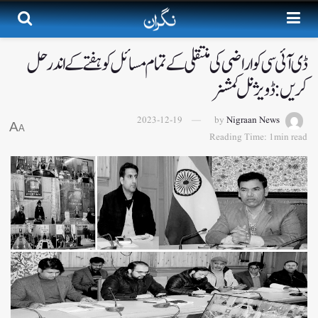
ڈی آئی سی کو اراضی کی منتقلی کے تمام مسائل کو ہفتے کے اندر حل
کریں: ڈویژنل کمشنر
2023-12-19
by
Nigraan News
A
A
Reading Time: 1min read