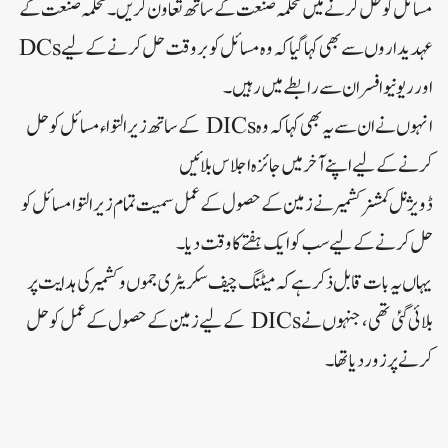
مسائل کو حل کرنے میں محکمہ صنعت کے ساتھ تعاون کریں۔ محکمہ صنعت کے
عہدیداروں سے بھی کہا گیا کہ وہ مسائل کو بروقت حل کرنے کے لیے DCs
اور ریونیو افسران سے رابطے میں رہیں۔
انہوں نے ان سے یہ بھی کہا کہ وہ DICs کے ساتھ زیر التواء مسائل کو حل
کرنے کے لیے اپنے آخر میں جائزہ اجلاس بلائیں
ڈویژنل کمشنر کشمیرنے زمین کے حصول کے عمل سمیت تمام زیر التوا مسائل کو
حل کرنے کے لیے سب کو ایک ہفتے کا وقت دیا۔
یہاں یہ بات قابل ذکر ہے کہ میٹنگ چیف سکریٹری جموں و کشمیر کی ہدایت پر
بلائی گئی تھی، جنہوں نے DICs کے لیے زمین کے حصول کے عمل کو حل
کرنے پر زور دیا تھا۔