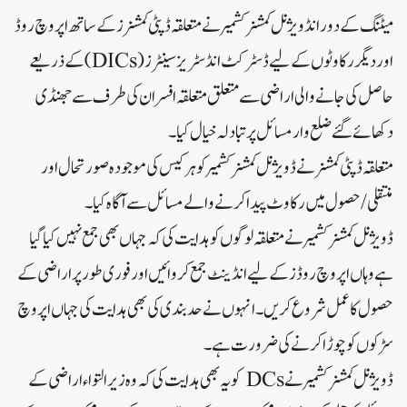
میٹنگ کے دورانڈویژنل کمشنر کشمیرنے متعلقہ ڈپٹی کمشنرز کے ساتھ اپروچ روڈ
اور دیگر رکاوٹوں کے لیے ڈسٹرکٹ انڈسٹریز سینٹرز (DICs) کے ذریعے
حاصل کی جانے والی اراضی سے متعلق متعلقہ افسران کی طرف سے جھنڈی
دکھائے گئے ضلع وار مسائل پر تبادلہ خیال کیا۔
متعلقہ ڈپٹی کمشنر نے ڈویژنل کمشنر کشمیرکو ہر کیس کی موجودہ صورتحال اور
منتقلی/ حصول میں رکاوٹ پیدا کرنے والے مسائل سے آگاہ کیا۔
ڈویژنل کمشنر کشمیرنے متعلقہ لوگوں کو ہدایت کی کہ جہاں بھی جمع نہیں کیا گیا
ہے وہاں اپروچ روڈز کے لیے انڈینٹ جمع کروائیں اور فوری طور پر اراضی کے
حصول کا عمل شروع کریں۔ انہوں نے حد بندی کی بھی ہدایت کی جہاں اپروچ
سڑکوں کو چوڑا کرنے کی ضرورت ہے۔
ڈویژنل کمشنر کشمیرنے DCs کو یہ بھی ہدایت کی کہ وہ زیر التواء اراضی کے