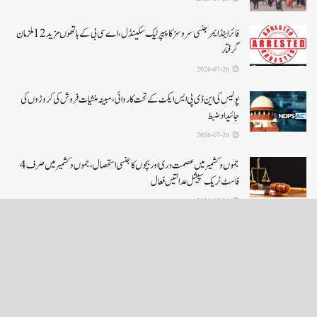
فائر اینڈ ایمرجنسی سروسز کا پیپر لیک سکینڈل،اے سی بی کے ہاتھوں مزید 12 ملزمان
گرفتار
2026-07-26
پولیس کی این ڈی پی ایس ایکٹ کے تحت کاروائی، مبینہ منشیات فروش کی کروڑوں کی
جائیداد ضبط
2026-07-26
جموں و کشمیر میں عصمت دری اور بچوں کا جنسی استحصال،جموں و کشمیر میں صرف 4
فاسٹ ٹریک سپیشل عدالتیں فعال
2026-07-26
LOAD MORE