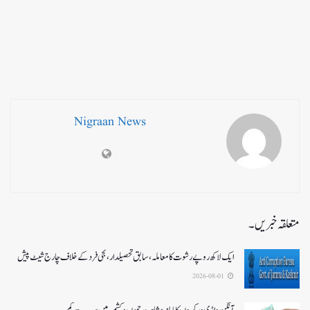
Nigraan News
متعلقہ خبریں۔
ایک لاکھ روپے رشوت کا معاملہ،سابق تحصیلدار، نجی فرد کے خلاف چارج شیٹ پیش
2026-08-01