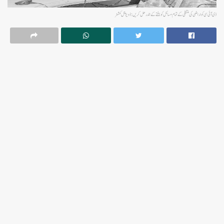
ڈی آئی سی کو اراضی کی منتقلی کے تمام مسائل کو ہفتے کے اندر حل کریں: ڈویژنل کمشنر