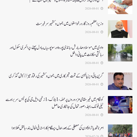
آنگن واڑی ورکروں کا ماہانہ مشاہرہ، جموں و کشمیر میں سب سے کم
2026-08-01
وزیر اعظم روزگار درخواستوں میں جموں و کشمیر سرفہرست
2026-08-01
وادی میں موسلادھار بارش،بانڈی پورہ اور سوپور میںبادل پھٹے، پرائمری سکول اور
رہائشی مکانات میں پانی داخل
2026-08-01
گرین ہائی ویز پالیسی کے تحت شجرکاری میں جموں و کشمیر کی رفتار تیز// نیتن گڈکری
2026-08-01
کولگام میں غیر مقامی مزدوروں پر حملہ،1ہلاک،1زخمی،ایل جی کی پولیس سربراہ سے
ٹیلی فونک رابطہ، صورتحال کی جانکاری حاصل
2026-08-01
امرناتھ یاترا 6دن کی معطلی کے بعد بحال،پہلگام کا راستہ فی الحال بند، بالتل کھلا ہوا
2026-07-26