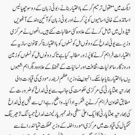
ایکٹ میں معقول ترمیم کرکے بااختیاربنانے ،بوٹی زبان کے دوسوچھیالیس
اساتذہ کے خالی اسامیوں کو پُر کرنے اوربوٹی زبان کو آئین ہندکے آٹھویں
شیڈول میں شامل کرنے کے علاوہ کئی مطالبات کئے ہیں ۔انھوں نے مرکزی
وزیر سے یوٹی لداخ کے دونوں ہل کونسلوں کو بااختیاربناکر قانون سازیہ کے
اختیارات فراہم کرنے کاپُرزورمطالبہ کیا ہے تاکہ دونوں ہل کونسلوں کو زمین
وروزگار،ماحولیات ،ثقافت اور لسانیات کے تحفظ کے علاوہ دیگراہم شعبوں
میںبا اختیاربنایاجاسکے ۔انہو ںنے وزیرا عظم نریندرمودی کی قیادت والی
بھارتیہ جنتاپارٹی کی مرکزی حکومت کی جانب سے یوٹی لداخ کوضرورت کے
مطابق تعاون فراہم کرنے پر شکریہ اداکیا۔واضح رہے اس سے قبل یوٹی لداخ
کی بھارتیہ جنتاپارٹی کا ایک اعلیٰ سطحی وفد ممبرپارلیمنٹ لداخ جمیانگ ژھیرینگ
نمگیال کی قیادت میں مرکزی امورداخلہ کے وزیر مملکت نتیانندرائے سے