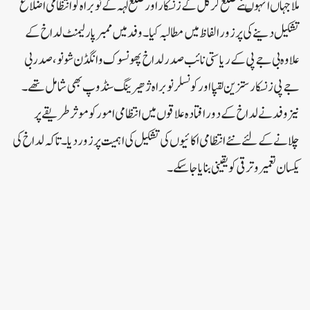
ملاجہاں انہو ںنے ضلع کرگل کے زنسکاراور ضلع لہہ کے نوبراہ کو انتظامی اضلاع
تشکیل دینے کی پرزورالفاظ میں مطالبہ کیا۔وفد میں ممبرپارلیمنٹ لداخ کے
علاوہ بی جے پی کے ریاستی نائب صدرلداخ پھونسوک وانگڈن شونو،صدربی
جے پی زنسکارستزین لقپااورکونسلرنوبراہ ژھیرینگ سنڈوپ بھی شامل تھے ۔
نیز وفد نے لداخ کے دورافتادہ علاقوں میں انتظامی امورکو موثر طریقے پر
چلانے کے لئے نئے انتظامی اکائیوں کی تشکیل کی اہمیت پر زوردیا ۔تاکہ لداخ کی
یکسان تعمیر وترقی کو یقینی بنایاجاسکے ۔