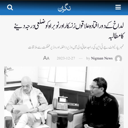
لداخ کے دورافتادہ علاقوں زنسکار اور نوبراہ کو ضلعی درجہ دینے
کامطالبہ
ممبر پارلیمنٹ جے ٹی این کی راجدھانی دلی میں وزیر داخلہ اور وزیر مملکت سے ملاقات
A
2023-12-27
by
Nigraan News
A