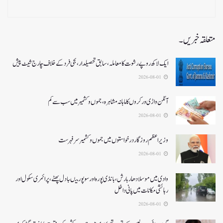
متعلقہ خبریں۔
ایک لاکھ روپے رشوت کا معاملہ،سابق تحصیلدار، نجی فرد کے خلاف چارج شیٹ پیش
2026-08-01
آنگن واڑی ورکروں کا ماہانہ مشاہرہ، جموں و کشمیر میں سب سے کم
2026-08-01
وزیر اعظم روزگار درخواستوں میں جموں و کشمیر سرفہرست
2026-08-01
وادی میں موسلادھار بارش،بانڈی پورہ اور سوپور میںبادل پھٹے، پرائمری سکول اور
رہائشی مکانات میں پانی داخل
2026-08-01