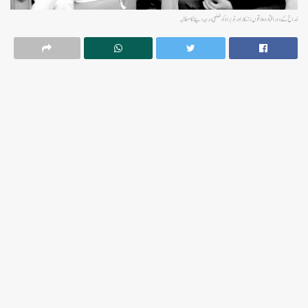
لداخ کے دورافتادہ علاقوں زنسکار اور نوبراہ کو ضلعی درجہ دینے کامطالبہ