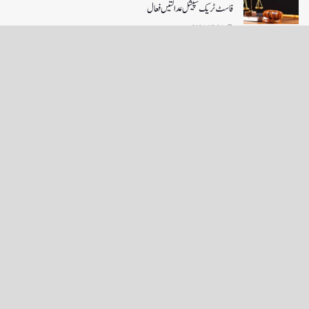
فاسٹ ٹریک سپیشل عدالتیں فعال
2026-07-26
LOAD MORE
English News
e-Paper
نگراں ٹی وی
4th floor firdous shah bulding Abi guzar Srinagar-190001
+911943566963,9419001837,6005481804 RNI:- JKURD/2007/22206
Email:
editornigraan@gmail.com
.
GITS
-
Copyright Daily Nigraan
© Designed by