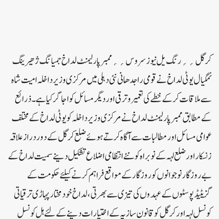
کرگل ؍؍رنگ یل نیوزسروس؍؍ممبرپارلیمنٹ لداخ جمیانگ ژھیرینگ
نمگیال یوٹی لداخ نے قومی راجدھانی نئی دہلی میں مرکزی وزیر داخلہ امیت شاہ
سے ملاقات کرکے خطے کی تعمیروترقی اور دیگر مسائل کواجاگر کیا ہے ۔ذرائع
کے مطابق ممبرپارلیمنٹ لداخ نے مرکزی وزیر داخلہ کو یوٹی لداخ کے مختلف
عوامی مسائل اور مطالبات سے آگاہ کرتے ہوئے ضلع کرگل کے دوردرازعلاقہ
زنسکاراور ضلع لہہ کے نوبراہ کو نئے انتظامی اضلاع تشکیل دینے سمیت لداخ کے
بے روزگارنوجوانوں کو روزگارکے مواقع فراہم کرنے کیلئے حکومت کے
گزیٹیڈپوسٹوں کے عہدوں کی تیزی سے بھرتی ،لداخ خودمختارپہاڑی ترقیاتی
کونسل لہہ اور کرگل کوقانون سازیہ کے اختیارات دینے کے لئے ہل کونسل