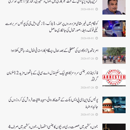
گرین ہائی ویز پالیسی کے تحت شجرکاری میں جموں و کشمیر کی رفتار تیز// نیتن گڈکری
2026-08-01
کولگام میں غیر مقامی مزدوروں پر حملہ،1ہلاک،1زخمی،ایل جی کی پولیس سربراہ سے
ٹیلی فونک رابطہ، صورتحال کی جانکاری حاصل
2026-08-01
امرناتھ یاترا 6دن کی معطلی کے بعد بحال،پہلگام کا راستہ فی الحال بند، بالتل کھلا ہوا
2026-07-26
فائر اینڈ ایمرجنسی سروسز کا پیپر لیک سکینڈل،اے سی بی کے ہاتھوں مزید 12 ملزمان
گرفتار
2026-07-26
پولیس کی این ڈی پی ایس ایکٹ کے تحت کاروائی، مبینہ منشیات فروش کی کروڑوں کی
جائیداد ضبط
2026-07-26
جموں و کشمیر میں عصمت دری اور بچوں کا جنسی استحصال،جموں و کشمیر میں صرف 4