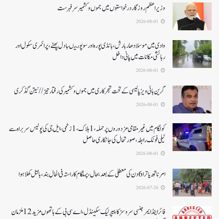
وزیر اعظم روزگار درخواستوں میں جموں و کشمیر سرفہرست
2026-08-01
وادی میں موسلادھار بارش،بانڈی پورہ اور سوپور میںبادل پھٹے، پرائمری سکول اور
رہائشی مکانات میں پانی داخل
2026-08-01
گرین ہائی ویز پالیسی کے تحت شجرکاری میں جموں و کشمیر کی رفتار تیز// نیتن گڈکری
2026-08-01
کولگام میں غیر مقامی مزدوروں پر حملہ،1ہلاک،1زخمی،ایل جی کی پولیس سربراہ سے
ٹیلی فونک رابطہ، صورتحال کی جانکاری حاصل
2026-08-01
امرناتھ یاترا 6دن کی معطلی کے بعد بحال،پہلگام کا راستہ فی الحال بند، بالتل کھلا ہوا
2026-07-26
فائر اینڈ ایمرجنسی سروسز کا پیپر لیک سکینڈل،اے سی بی کے ہاتھوں مزید 12 ملزمان