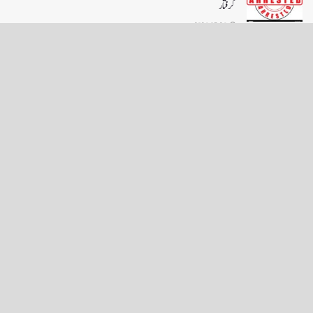
گرفتار
2026-07-26
LOAD MORE
English News
e-Paper
نگراں ٹی وی
4th floor firdous shah bulding Abi guzar Srinagar-190001
+911943566963,9419001837,6005481804 RNI:- JKURD/2007/22206
Email:
editornigraan@gmail.com
.
GITS
-
Copyright Daily Nigraan
© Designed by