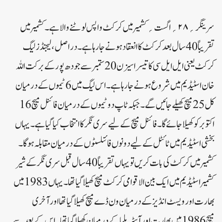
سرینگر؍۲۸؍اگست؍کشمیر میں کرکٹ واپس لوٹنے والا ہے۔ کشمیر میں
تقریباً 40 سال بعد کرکٹ کا انعقاد ہونے جا رہا ہے۔ دراصل، لیجنڈز لیگ
کرکٹ یعنی ایل ایل سی کا تیسرا سیزن 20 ستمبر سے جودھ پور کے برکت اللہ
خان اسٹیڈیم میں شروع ہونے جا رہا ہے۔ اس لیگ میں 6 ٹیموں کے درمیان
کل 25 میچ کھیلے جائیں گے۔ جبکہ ٹاپ دو ٹیموں کے درمیان فائنل میچ 16
اکتوبر کو کھیلا جائے گا۔ فائنل میچ کے لیے سری نگر کا انتخاب کیا گیا ہے۔ یہاں
بخشی اسٹیڈیم میں ٹائٹل کے لیے دونوں فائنلسٹوں کے درمیان مقابلہ ہوگا۔
کشمیر میں کرکٹ کی بات کریں تو یہاں تقریباً 40 سال قبل سری نگر کے شیر
کشمیر اسٹیڈیم میں ایک بین الاقوامی کرکٹ میچ کھیلا گیا تھا۔ یہاں 1983 میں
بھارت اور ویسٹ انڈیز کے درمیان ون ڈے میچ کھیلا گیا تھا اور آخری
میچ 1986 میں بھارت اور آسٹریلیا کے درمیان کھیلا گیا تھا۔ اس کے بعد سے