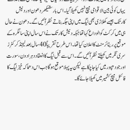
یہاں کوئی بین الاقوامی میچ نہیں کھیلا گیا۔اس بار شیکھر دھون اور دنیش
کارتک جیسے کھلاڑی بھی لیگ میں اپنی جگہ بناتے نظر آئیں گے۔ دھون نے حال
ہی میں کرکٹ کو الوداع کہا تھا جبکہ دنیش کارتک نے اس سال اپنی سالگرہ کے
موقع پر ریٹائرمنٹ کا اعلان کیا تھا۔ اس طرح تقریباً 40 سال بعد لیجنڈ کرکٹرز
سری نگر میں کھیلتے نظر آئیں گے۔ اس سے قبل لیگ کا انعقاد دہرادون، سورت
اور جودھپور میں کیا جا چکا ہے لیکن یہ پہلا موقع ہوگا جب اس دھماکہ خیز لیگ کا
فائنل میچ کشمیر میں کھیلا جائے گا۔