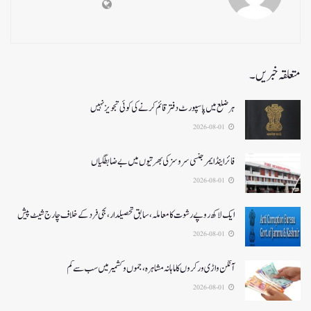
متعلقہ خبریں۔
ہر ضلع میں پاسپورٹ دفتر قائم کرنے کی کوئی تجویز نہیں
2026-08-01
فائر اینڈ ایمرجنسی سروسزکی بھرتیوں میں بے ضابطگیاں
2026-08-01
ایک لاکھ روپے رشوت کا معاملہ،سابق تحصیلدار، نجی فرد کے خلاف چارج شیٹ پیش
2026-08-01
آنگن واڑی ورکروں کا ماہانہ مشاہرہ، جموں و کشمیر میں سب سے کم
2026-08-01