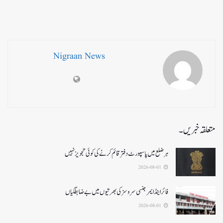
Nigraan News
متعلقہ خبریں۔
ہر ضلع میں پاسپورٹ دفتر قائم کرنے کی کوئی تجویز نہیں
2026-08-01
فائر اینڈ ایمرجنسی سروسزکی بھرتیوں میں بے ضابطگیاں
2026-08-01