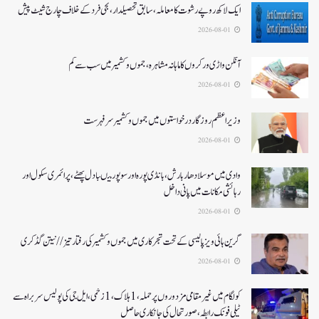
ایک لاکھ روپے رشوت کا معاملہ،سابق تحصیلدار، نجی فرد کے خلاف چارج شیٹ پیش
2026-08-01
آنگن واڑی ورکروں کا ماہانہ مشاہرہ، جموں و کشمیر میں سب سے کم
2026-08-01
وزیر اعظم روزگار درخواستوں میں جموں و کشمیر سرفہرست
2026-08-01
وادی میں موسلادھار بارش،بانڈی پورہ اور سوپور میںبادل پھٹے، پرائمری سکول اور
رہائشی مکانات میں پانی داخل
2026-08-01
گرین ہائی ویز پالیسی کے تحت شجرکاری میں جموں و کشمیر کی رفتار تیز// نیتن گڈکری
2026-08-01
کولگام میں غیر مقامی مزدوروں پر حملہ،1ہلاک،1زخمی،ایل جی کی پولیس سربراہ سے
ٹیلی فونک رابطہ، صورتحال کی جانکاری حاصل