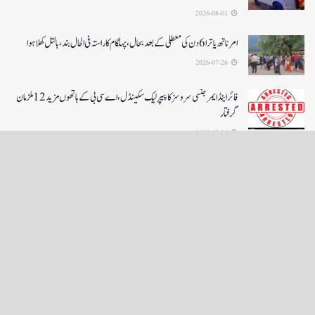
2026-08-01
امرناتھ یاترا 6دن کی معطلی کے بعد بحال،پہلگام کا راستہ فی الحال بند، بالتل کھلا ہوا
2026-07-26
فائر اینڈ ایمرجنسی سروسز کا پیپر لیک سکینڈل،اے سی بی کے ہاتھوں مزید 12 ملزمان
گرفتار
2026-07-26
LOAD MORE
English News
e-Paper
نگراں ٹی وی