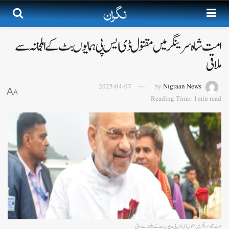
امت شاہ سرینگر میں مقتول ڈی ایس پی ہمایوں بٹ کے اہلخانہ سے
ملاقی
2025-04-07
by
Nigraan News
A
A
Reading Time: 1min read
امت شاہ سرینگر میں مقتول ڈی ایس پی ہمایوں بٹ کے اہلخانہ سے ملاقی