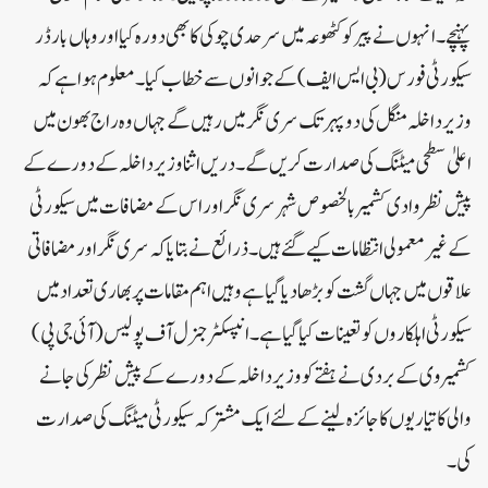
پہنچے۔انہوں نے پیر کو کٹھوعہ میں سرحدی چوکی کا بھی دورہ کیا اور وہاں بارڈر
سیکورٹی فورس (بی ایس ایف) کے جوانوں سے خطاب کیا۔معلوم ہوا ہے کہ
وزیر داخلہ منگل کی دوپہر تک سری نگر میں رہیں گے جہاں وہ راج بھون میں
اعلیٰ سطحی میٹنگ کی صدارت کریں گے۔دریں اثنا وزیر داخلہ کے دورے کے
پیش نظر وادی کشمیر بالخصوص شہر سری نگر اور اس کے مضافات میں سیکورٹی
کے غیر معمولی انتظامات کیے گئے ہیں۔ذرائع نے بتایا کہ سری نگر اور مضافاتی
علاقوں میں جہاں گشت کو بڑھا دیا گیا ہے وہیں اہم مقامات پر بھاری تعداد میں
سیکورٹی اہلکاروں کو تعینات کیا گیا ہے۔انپسکٹر جنرل آف پولیس (آئی جی پی)
کشمیر وی کے بردی نے ہفتے کو وزیر داخلہ کے دورے کے پیش نظر کی جانے
والی کا تیاریوں کا جائزہ لینے کے لئے ایک مشترکہ سیکورٹی میٹنگ کی صدارت
کی۔