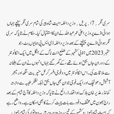
سری نگر؍ 7ا؍پریل ؍وزیر داخلہ امیت شاہ پیر کی شام سری نگر پہنچے جہاں
ہوائی اڈے پر وزیر اعلیٰ عمر عبداللہ نے ان کا استقبال کیا۔حکام نے بتایا کہ سری
نگر ہوائی اڈے پر پہنچنے کے بعد وزیر داخلہ ڈی ایس پی ہمایوں بٹ، جو
ستمبر 2023 میں جنوبی کشمیر کے ضلع اننت ناگ کے جنگل میں ایک انکائونٹر
کے دوران جاں بحق ہوئے تھے، کے گھر گئے جہاں انہوں نے ان کے اہلخانہ
سے ملاقات کی۔اس انکائونٹر میں دو فوجی افسر کرنل منپریت سنگھ اور میجر
آشیش دھونچک اور ایک فوجی جوان بھی جاں بحق جبکہ لشکر طیبہ سے وابستہ
کمانڈر عذیر خان ہلاک ہوا تھا۔ذرائع نے بتایا کہ وزیر داخلہ کا آج شام کے بعد
راج بھون میں مختلف وفود سے بات چیت کرنے کا بھی امکان ہے۔واضح رہے
کہ امیت شاہ جموں وکشمیر کے تین روزہ دورہ پر ہیں۔ وہ اتوار کی شام جموں