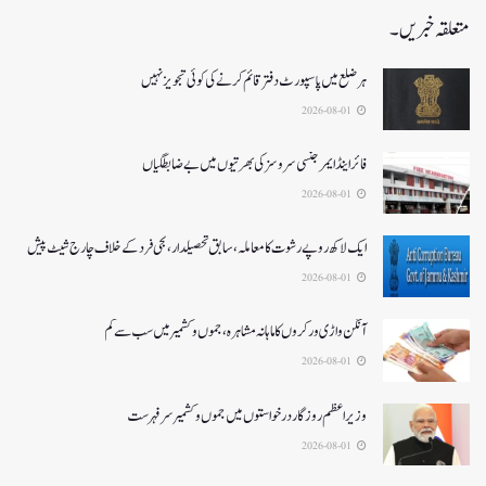
متعلقہ خبریں۔
ہر ضلع میں پاسپورٹ دفتر قائم کرنے کی کوئی تجویز نہیں
2026-08-01
فائر اینڈ ایمرجنسی سروسزکی بھرتیوں میں بے ضابطگیاں
2026-08-01
ایک لاکھ روپے رشوت کا معاملہ،سابق تحصیلدار، نجی فرد کے خلاف چارج شیٹ پیش
2026-08-01
آنگن واڑی ورکروں کا ماہانہ مشاہرہ، جموں و کشمیر میں سب سے کم
2026-08-01
وزیر اعظم روزگار درخواستوں میں جموں و کشمیر سرفہرست
2026-08-01