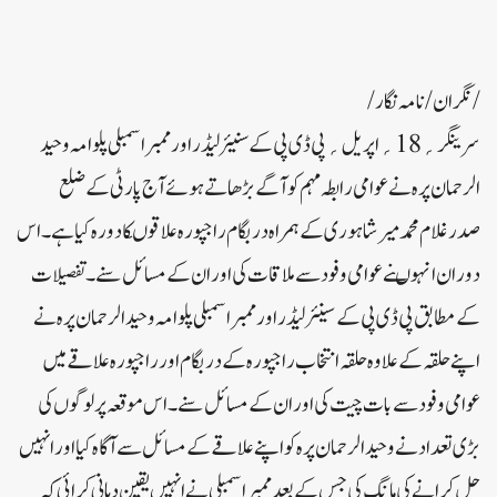
/نگران /نامہ نگار/
سرینگر؍18؍ اپریل؍پی ڈی پی کے سنیئر لیڈر اور ممبر اسمبلی پلوامہ وحید
الرحمان پرہ نے عوامی رابطہ مہم کو آگے بڑھاتے ہوئے آج پارٹی کے ضلع
صدرغلام محمد میر شاہوری کے ہمراہ دربگام راجپورہ علاقوںکا دورہ کیا ہے ۔ اس
دوران انہو ںنے عوامی وفود سے ملاقات کی اور ان کے مسائل سنے۔ تفصیلات
کے مطابق پی ڈی پی کے سینئر لیڈر اور ممبر اسمبلی پلوامہ وحید الرحمان پرہ نے
اپنے حلقہ کے علاوہ حلقہ انتخاب راجپورہ کے دربگام اور راجپورہ علاقے میں
عوامی وفود سے بات چیت کی اور ان کے مسائل سنے۔ اس موقعہ پر لوگوں کی
بڑی تعداد نے وحید الرحمان پرہ کو اپنے علاقے کے مسائل سے آگاہ کیا اور انہیں
حل کرانے کی مانگ کی جس کے بعد ممبر اسمبلی نے انہیں یقین دہانی کرائی کہ