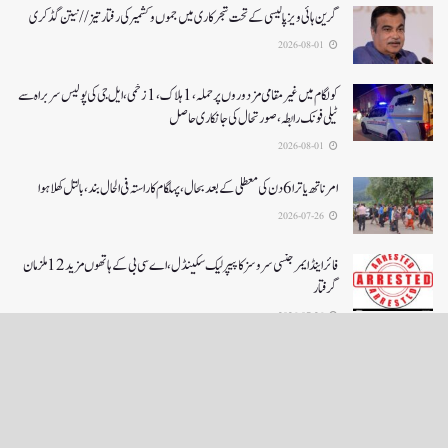
گرین ہائی ویز پالیسی کے تحت شجرکاری میں جموں و کشمیر کی رفتار تیز// نیتن گڈکری
2026-08-01
کولگام میں غیر مقامی مزدوروں پر حملہ،1ہلاک،1زخمی،ایل جی کی پولیس سربراہ سے
ٹیلی فونک رابطہ، صورتحال کی جانکاری حاصل
2026-08-01
امرناتھ یاترا 6دن کی معطلی کے بعد بحال،پہلگام کا راستہ فی الحال بند، بالتل کھلا ہوا
2026-07-26
فائر اینڈ ایمرجنسی سروسز کا پیپر لیک سکینڈل،اے سی بی کے ہاتھوں مزید 12 ملزمان
گرفتار
2026-07-26
LOAD MORE