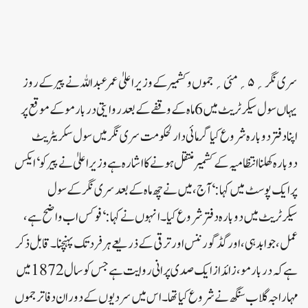
سری نگر؍۵؍مئی ؍ جموں و کشمیر کے وزیر اعلیٰ عمر عبداللہ نے پیر کے روز
یہاں سول سیکرٹریٹ میں 6 ماہ کے وقفے کے بعد روایتی در بار مو کے موقع پر
اپنا دفتر دوبارہ شروع کیا گرمائی دارلحکومت سری نگر میں سول سکریٹریٹ
دوبارہ کھلنا انتظامیہ کے کشمیر منتقل ہونے کا اشارہ ہے وزیر اعلیٰ نے پیر کو ‘ایکس
پر ایک پوسٹ میں کہا: ‘ آج، میں نے چھ ماہ کے بعد سری نگر کے سول
سیکرٹریٹ میں دوبارہ دفتر شروع کیا۔انہوں نے کہا: ‘فوکس اب واضح ہے،
عمل، جوابدہی، اور گڈ گورننس اور ترقی کے ذریعے ہر فرد تک پہنچنا ۔قابل ذکر
ہے کہ دربار مو، زائد از ایک صدی پرانی روایت ہے جس کو سال 1872 میں
مہاراجہ گلاب سنگھ نے شروع کیا تھا۔اس میں سردیوں کے دوران دفاتر جموں