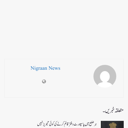
Nigraan News
متعلقہ خبریں۔
ہر ضلع میں پاسپورٹ دفتر قائم کرنے کی کوئی تجویز نہیں