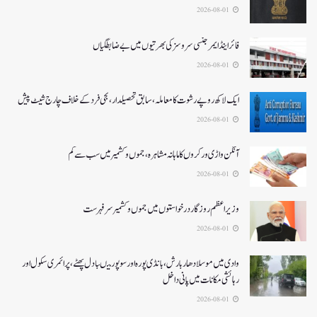
2026-08-01
فائر اینڈ ایمرجنسی سروسزکی بھرتیوں میں بے ضابطگیاں
2026-08-01
ایک لاکھ روپے رشوت کا معاملہ،سابق تحصیلدار، نجی فرد کے خلاف چارج شیٹ پیش
2026-08-01
آنگن واڑی ورکروں کا ماہانہ مشاہرہ، جموں و کشمیر میں سب سے کم
2026-08-01
وزیر اعظم روزگار درخواستوں میں جموں و کشمیر سرفہرست
2026-08-01
وادی میں موسلادھار بارش،بانڈی پورہ اور سوپور میںبادل پھٹے، پرائمری سکول اور
رہائشی مکانات میں پانی داخل
2026-08-01