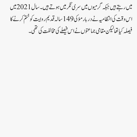
میں رہتے ہیں جبکہ گرمیوں میں سری نگر میں ہوتے ہیں۔سال 2021 میں
اس وقت کی انتظامیہ نے دربار مؤ کی 149 سالہ قدیم روایت کو ختم کرنے کا
فیصلہ کیا تھا لیکن مقامی جماعتوں نے اس فیصلے کی مخالفت کی تھی۔