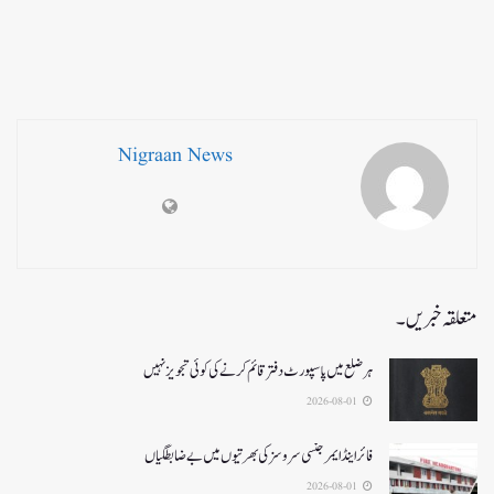
Nigraan News
متعلقہ خبریں۔
ہر ضلع میں پاسپورٹ دفتر قائم کرنے کی کوئی تجویز نہیں
2026-08-01
فائر اینڈ ایمرجنسی سروسزکی بھرتیوں میں بے ضابطگیاں
2026-08-01