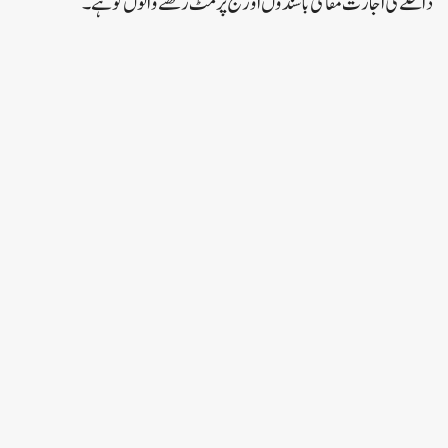
داخلے کی اجازت مقامی باشندوں اور حج پرمٹ رکھنے والوں کو ہے۔