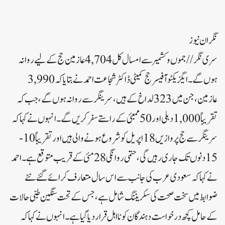
نگران نیوز
سری نگر// جموں و کشمیر سے امسال کل 4,704 عازمین حج کے لیے روانہ
ہوں گے۔ایگزیکٹو آفیسر حج کمیٹی ڈاکٹر شجاعت احمد نے بتایا کہ 3,990
عازمین، جن میں 323 لداخ کے ہیں ،سرینگر سے روانہ ہوں گے، جب کہ
تقریباً 1,000 دہلی اور 50 ممبئی کے راستے سفر کریں گے۔انہوں نے کہا کہ
سرینگر سے حج پروازیں 18 اپریل کو شروع ہونے والی ہیں اور تقریباً 10-
15 دنوں تک جاری رہیں گی، حتمی روانگی 28 مئی کے قریب متوقع ہے۔احمد
نے کہا کہ سعودی عرب کی جانب سے اس سال متعارف کرائے گئے نئے
ضوابط میں سخت صحت کی سکریننگ شامل ہے، جس کے تحت سنگین طبی حالات
کے حامل کچھ درخواست دہندگان کو نااہل قرار دیا گیا ہے۔ انہوں نے کہا کہ