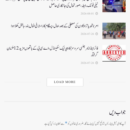
ٹیلی فونک رابطہ، صورتحال کی جانکاری حاصل
2026-08-01
امرناتھ یاترا 6دن کی معطلی کے بعد بحال،پہلگام کا راستہ فی الحال بند، بالتل کھلا ہوا
2026-07-26
فائر اینڈ ایمرجنسی سروسز کا پیپر لیک سکینڈل،اے سی بی کے ہاتھوں مزید 12 ملزمان
گرفتار
2026-07-26
LOAD MORE
جواب دیں
*
آپ کا ای میل ایڈریس شائع نہیں کیا جائے گا۔
ضروری خانوں کو
سے نشان زد کیا گیا ہے