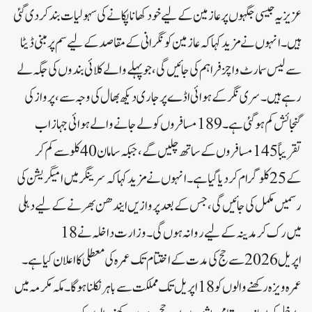
عزیزیہ جیسی جگہوں پر عازمین کے لیے خود کھانا پکانے کی سہولیات بند کر دی گئی
ہیں۔انہوں نے مزید کہا کہ عازمین کو نگرانی کے مقاصد کے لیے سم پر مبنی ڈیٹا
سے لیس سمارٹ واچز فراہم کی جائیں گی، جو پہلے والے کلائی بندوں کی جگہ لے
رہے ہیں۔سری نگر کے ہوائی اڈے پر جاری دیکھ بھال کی وجہ سے، پرواز کی
گنجائش کم ہو گئی ہے۔189 مسافروں کو لے جانے والے ہوائی جہاز اب
تقریباً 145 مسافروں کے ساتھ چلیں گے، جبکہ سامان 40 کلو سے کم کر
کے 25 کلوگرام کر دیا گیا ہے۔انہوں نے مزید کہا کہ سرینگر میں امیگریشن کی
رسمیں مکمل کی جائیں گی، جس کے بعد پروازیں ایندھن بھرنے کے لیے دہلی
میں رک کر مدینہ کے لیے روانہ ہوں گی۔وزارت داخلہ نے 18
اپریل 2026 سے حج کی مدت کے اختتام تک عمرہ کی معطلی کا اعلان کیاہے۔
عمرہ ویزہ رکھنے والوں کو 18 اپریل تک مملکت سے باہر نکلنا ہوگا۔ مکہ مکرمہ میں