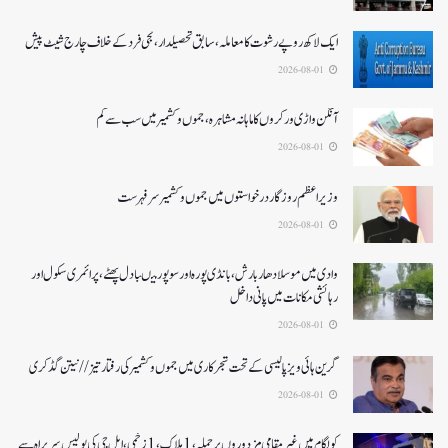
ایک لاکھ روپے رشوت کا معاملہ،سابق تحصیلدار، نجی فرد کے خلاف چارج شیٹ پیش
2026-08-01
آنگن واڑی ورکروں کا ماہانہ مشاہرہ، جموں و کشمیر میں سب سے کم
2026-08-01
وزیر اعظم روزگار درخواستوں میں جموں و کشمیر سرفہرست
2026-08-01
وادی میں موسلادھار بارش،بانڈی پورہ اور سوپور میںبادل پھٹے، پرائمری سکول اور
رہائشی مکانات میں پانی داخل
2026-08-01
گرین ہائی ویز پالیسی کے تحت شجرکاری میں جموں و کشمیر کی رفتار تیز// نیتن گڈکری
2026-08-01
کولگام میں غیر مقامی مزدوروں پر حملہ،1ہلاک،1زخمی،ایل جی کی پولیس سربراہ سے