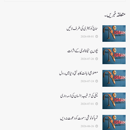
متعلقہ خبریں۔
سماج کو بہتری کی طرف لائیں
2026-08-01
بچوں پر ٹیکنالوجی کے اثرات
2026-07-26
مصنوعی ذہانت کا بدلتی دنیا میں رول
2026-07-24
نیکی کی ترغیب: انسان کی ذمہ داری
2026-07-01
تمباکو نوشی: موت کو دعوت نہ دیں
2026-06-26