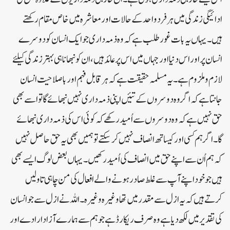
ادائیگی زندگی میں ہر فرد واحد کے حالات اور معاشرہ میں خاص مقام رکھتے
ہیں۔ یہاں یہ بات غور طلب ہے کہ وہ ذمہ داری جو ایک انسان کو دوسرے
انسان پر اور اس دنیا اور جہاں میں اس پر عائد ہیں، ان کو نبھانا ہی بہتر زندگی کیلئے
لازم و ملزوم ہے۔ یہ مسلمہ حقیقت ہے کہ ہر قابل فہم اور باصلاحیت انسان
جانتا ہے کہ اگر وہ دوسروں کے تئیں اپنی ذمہ داری نہیں نبھائے گاتو اسے بھی
حق نہیں ہے کہ وہ دوسروں سے اُمید رکھے کہ کوئی اس کی ذمہ داری نبھائے
گا۔ اگر ہم کسی اور کیساتھ انصاف نہیں کرسکتے تو ہمیں بھی یہ حق حاصل نہیں
کہ ہم اُن سے اپنے حق میں انصاف کی اُمید رکھیں۔ یہاں بعض لوگ ایسے بھی
ہیں جو خود اپنے آپ سے غلط صادر ہونے والے افعال کی من چاہی تاولیں
کرتے ہیں کہ یہ ازل سے مقدر میں تھاوغیرہ وغیرہ۔ اللہ نے ازل سے جو انسان
کی تقدیر میں لکھ دیا ہے وہ صرف ریکارڈ ہے جو ہم سے ہمارے آزاد ارادے اور