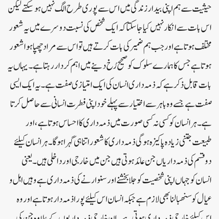
حیثیت سے ہم اپنی بیدار زندگی میں اس سے پوری طرح الگ نہیں ہوسکتے لیکن
اس بات سے انکار نہیں کیا جاسکتا کہ ایک شخص کی نسبت دوسرے میں یہ شعور
مختلف ہوتا ہے اور جب ہم ضمیر کی بات کرتے ہیں تو اس سے مراد چھپا ہوا شعور
ہوتا ہے جس کا ہمارے سلوک کو صحیح رُخ دینے میں اہم کردار رہتا ہے۔ یہاں یہ
بات قابل ذکر ہے کہ ذمہ داری انسان کی ایک امتیازی صفت ہے۔ یہ ایک ایسی
صفت ہے جسے وہ باہر سے اختیارسے پہلے خود اپنی فطرت انسانی سے حاصل کرتا
ہے۔ہر انسان کو کسی نہ کسی صورت میں ذمہ داری کا احساس ہوتا ہے، اور
طبیعت جتنی زیادہ پاکیزہ ہوگی ذمہ داری کا شعور اتنا ہی گہرا ہوگا۔ ہر انسان کیلئے
دو قسم کی ذمہ داریاں جن عائد ہوتی ہیں جن میں خارجی اور داخلی ہیں۔ یعنی
انسان کو جہاں اپنی شخصیت کو جلا بخشنے اور سنوارنے کی ذمہ داری ہے وہیں اہل و
عیال کو سنھبالنا بھی لازم ہے جبکہ انسان اس کیلئے پورا ذمہ دار ہوتا ہے اوروہ
اس کیلئے خارجی ذمہ داری ہوتی ہے ۔ ان خارجی ذمہ داریوں کے علاوہ جن کی