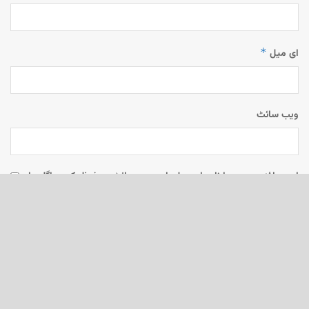
*
ای میل
ویب‌ سائٹ
اس براؤزر میں میرا نام، ای میل، اور ویب سائٹ محفوظ رکھیں اگلی بار
جب میں تبصرہ کرنے کےلیے۔