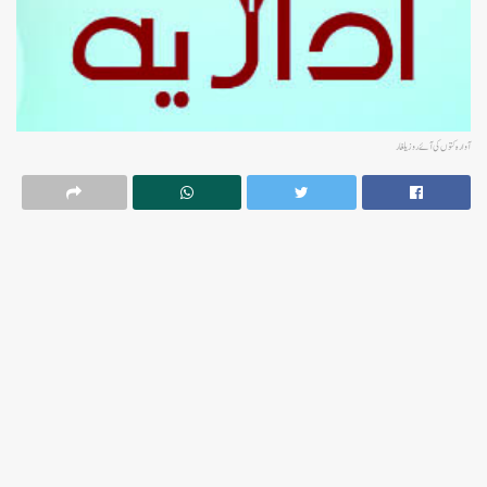
آوارہ کتوں کی آئے روز یلغار