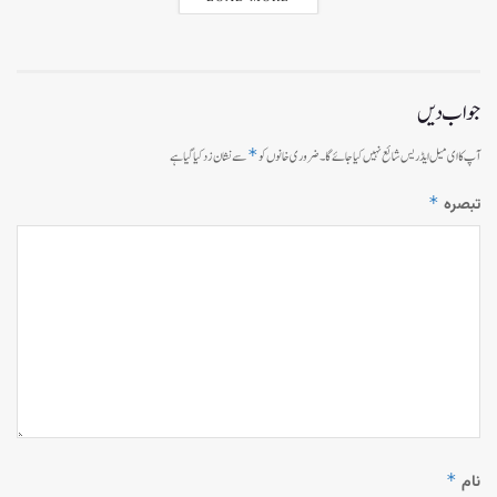
جواب دیں
*
آپ کا ای میل ایڈریس شائع نہیں کیا جائے گا۔
ضروری خانوں کو
سے نشان زد کیا گیا ہے
*
تبصرہ
*
نام