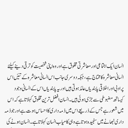
انسان ایک اجتماعی اور معاشرتی مخلو ق ہے اور وہ اپنی شخصیت کو ترقی دینے کیلئے
انسانی معاشرہ کا محتاج ہے، جبکہ دوسری جانب اس انسانی معاشرہ کے تئیں اس
پر ادبی اور اخلاقی پابندیاں عائد ہوتی ہیں اور یہ پابندیاں اس کے انسانی وجود
کیساتھ مضبوطی سے جڑی ہوئی ہیں۔ انسان افضل ترین مخلوق کہلاتا ہے کہ اس
میں شعور ہے جس کے ذریعے اس میں ذمہ داری کا احساس ہوت ہے اور جوذمہ
داری نبھانے میں سنجیدہ ہوتا ہے وہی کامیاب انسان کہلاتا ہے۔انسان ہونے کی