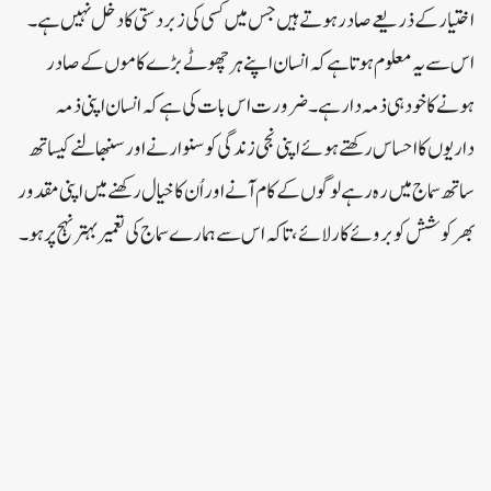
اختیار کے ذریعے صادر ہوتے ہیں جس میں کسی کی زبردستی کا دخل نہیں ہے۔
اس سے یہ معلوم ہوتا ہے کہ انسان اپنے ہر چھوٹے بڑے کاموں کے صادر
ہونے کا خود ہی ذمہ دار ہے۔ ضرورت اس بات کی ہے کہ انسان اپنی ذمہ
داریوں کا احساس رکھتے ہوئے اپنی نجی زندگی کو سنوارنے اور سنبھالنے کیساتھ
ساتھ سماج میں رہ رہے لوگوں کے کام آنے اور اُن کا خیال رکھنے میں اپنی مقدور
بھر کوشش کو بروئے کار لائے، تاکہ اس سے ہمارے سماج کی تعمیر بہتر نہج پر ہو۔