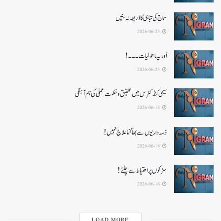
سماج کی تباہی کا ذریعہ نہ بنیں
2026-06-25
اُور یہ ماحولیات۔۔۔!
2026-06-23
سیمی کنڈکٹرس میں تحقیق و حکمت عملی کی ہم آہنگی
2026-06-18
ذمہ داریوں سے بھاگنا علاج نہیں!
2026-06-18
سڑکوں پر احتیاط سے چلئے!
2026-06-16
LOAD MORE