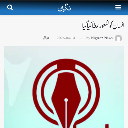
انسان کو شعور عطا کیا گیا
A
2026-04-14
by
Nigraan News
A