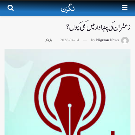
زعفران کی پیداوار میں کمی کیوں؟
A
2026-04-14
by
Nigraan News
A