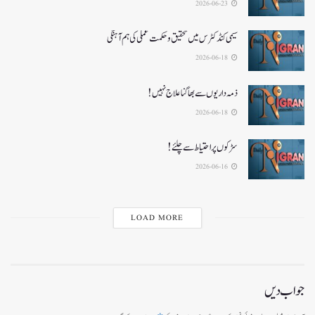
2026-06-23
سیمی کنڈکٹرس میں تحقیق و حکمت عملی کی ہم آہنگی
2026-06-18
ذمہ داریوں سے بھاگنا علاج نہیں!
2026-06-18
سڑکوں پر احتیاط سے چلئے!
2026-06-16
LOAD MORE
جواب دیں