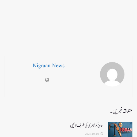
Nigraan News
متعلقہ خبریں۔
سماج کو بہتری کی طرف لائیں
2026-08-01