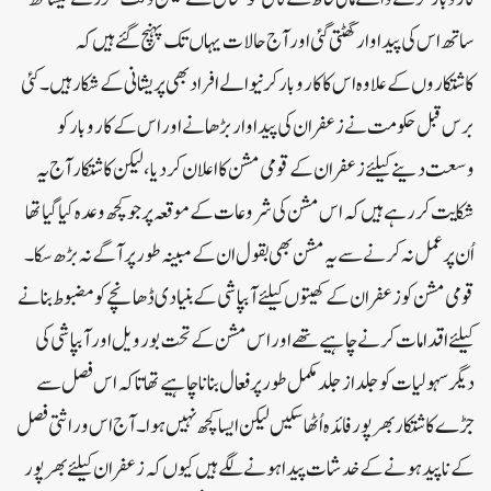
ساتھ اس کی پیداوار گھٹتی گئی اور آج حالات یہاں تک پہنچ گئے ہیں کہ
کاشتکاروں کے علاوہ اس کا کاروبار کرنیوالے افراد بھی پریشانی کے شکار ہیں۔ کئی
برس قبل حکومت نے زعفران کی پیداوار بڑھانے اور اس کے کاروبار کو
وسعت دینے کیلئے زعفران کے قومی مشن کا اعلان کردیا، لیکن کاشتکار آج یہ
شکایت کررہے ہیں کہ اس مشن کی شروعات کے موقعہ پر جو کچھ وعدہ کیا گیا تھا
اُن پر عمل نہ کرنے سے یہ مشن بھی بقول ان کے مبینہ طور پر آگے نہ بڑھ سکا۔
قومی مشن کو زعفران کے کھیتوں کیلئے آبپاشی کے بنیادی ڈھانچے کو مضبوط بنانے
کیلئے اقدامات کرنے چاہیے تھے اور اس مشن کے تحت بورویل اور آبپاشی کی
دیگر سہولیات کو جلد از جلد مکمل طور پر فعال بنانا چاہیے تھا تاکہ اس فصل سے
جڑے کاشتکار بھر پور فائدہ اُٹھاسکیں لیکن ایسا کچھ نہیں ہوا۔ آج اس وراثتی فصل
کے ناپید ہونے کے خدشات پیداہونے لگے ہیں کیوں کہ زعفران کیلئے بھر پور