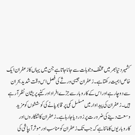
کشمیر دنیا بھر میں مختلف وجوہات سے جانا جاتا ہے جن میں یہاں کا زعفران ایک
خاص اہمیت رکھتا ہے۔ زعفران جیسی ورثے کی فصل اس وقت شدید بحران
سے دوچار ہے اور اس کے کاروبار سے جڑے افراد اور کنبے پریشان نظر آرہے
ہیں۔ زعفران کی پیداوار میں مسلسل کمی پر قابو پانے کی کوششوں کو مزید
وسعت دینے کی ضرورت پر زور دیا جارہا ہے۔ زعفران کاشتکاروں اور
کاروباریوں کا ماننا ہے کہ جب تک زعفران کو مناسب اور موثر آبپاشی کی