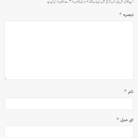
*
آپ کا ای میل ایڈریس شائع نہیں کیا جائے گا۔
ضروری خانوں کو
سے نشان زد کیا گیا ہے
*
تبصرہ
*
نام
*
ای میل