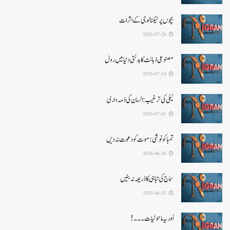
بچوں پر ٹیکنالوجی کے اثرات
2026-07-26
مصنوعی ذہانت کا بدلتی دنیا میں رول
2026-07-24
نیکی کی ترغیب: انسان کی ذمہ داری
2026-07-01
تمباکو نوشی: موت کو دعوت نہ دیں
2026-06-26
سماج کی تباہی کا ذریعہ نہ بنیں
2026-06-25
اُور یہ ماحولیات۔۔۔!