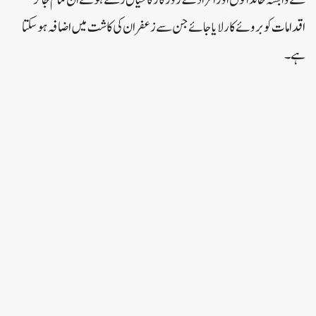
سے وابستہ خاندانوں اور افراد کے روزگار کا خیال رکھتے ہوئے اُن تمام جائز
اقدامات کو بروئے کارلایا جائے جن سے زعفران کی کاشت میں اضافہ ہوسکتا
ہے۔