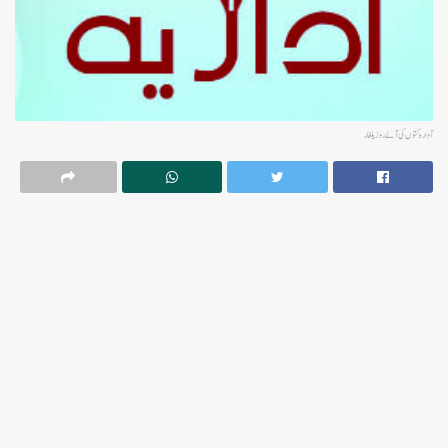
آوارہ کتوں کی آئے روز یلغار