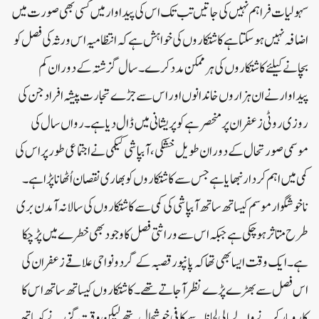
سہولیات فراہم نہیں کی جاتیں تب تک اس کی پیداوار میں کسی بھی صورت میں
اضافہ نہیں ہوسکتا ہے کاشتکاروں کی خواہش ہے کہ انتظامیہ اس ورثہ کی فصل کو
بچانے کیلئے کاشتکاروں کی ہر ممکن مدد کرے۔ سال گزشتہ کے دوران کم
پیداوار نے ان ہزاروں خاندانوں اور اس سے جڑے تجارت پیشہ افراد جن کی
روزی روٹی زعفران پر منحصر ہے کو پریشانی میں ڈال دیا ہے۔ رواں سال کی
موسمی صورتحال کے دوران طویل خشکی، آبپاشی کیکمی نے اجتماعی طور پر اس کی
کمی میں اہم کردار نبھایا ہے جس سے کاشتکاروں کو بھاری نقصان اُٹھانا پڑا ہے۔
ناخوشگوار موسم کیساتھ ساتھ آبپاشی کی کمی سے کاشتکاروں کی سالانہ آمدن بری
طرح متاثر ہوچکی ہے جبکہ اس سے وراثتی فصل کا وجود بھی خطرے میں پڑچکا
ہے۔ ایک وقت ایسا بھی تھا کہ پانپور قصبہ کے گردو نواحی علاقے زعفران کی
اس فصل سے بھڑے پڑے نظر آجاتے تھے۔ کاشتکاروں کیساتھ ساتھ اس کا
کاروبار کرنے والے مالی لحاظ سے کافی خوشحال تھے لیکن وقت گزرنے کیساتھ