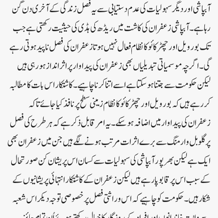
آبپاشی اور دیگر سہولیات کی عدم دستیابی سے یہ فصل زندگی کے آخری دن گن
رہا ہے۔ آبپاشی زعفران کی کاشت میں ریڈھ کی ہڈی کی حیثیت رکھتی ہے جب
تک بورویل اور چھڑکائو کا نظام فعال نہیں ہوتا زعفران کی فصل ناپید ہوتی رہے
گی۔ اگرچہ موسمیاتی تبدیلیاں بھی زعفران کی پیداوار پر اثر انداز ہورہی ہیں
لیکن حکومت سے جتنا ہوسکتا ہے اسے اتنا کرنا چاہیے۔کاشتکار اس بات کا مطالبہ
کررہے ہیں کہ بورویل اور چھڑکائو کا نظام زمینی سطح پر نافذ کیا جائے تاکہ
زعفران کی پیداوار میں اضافہ ہوسکے۔ یہ امر قابل ذکر ہے کہ ہر طرح کی فصل
پر گلوبل وارمنگ سے برے اثرات مرتب ہونے لگے ہیں جن میں زعفران بھی
ایک ہے لیکن بھر پور آبپاشی کی سہولیات سے کسان اس پریشان کن صورتحال
کے سبب اس پر قابو پارہے ہیں لیکن زعفران کے کاشتکار انتہائی پریشانیوں کے
شکار ہیں۔ حکومت کو چاہیے کہ اس وراثتی فصل پر خصوصی توجہ دیکر اس شعبہ