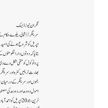
نگران نیوز ڈیسک
اپریل کو شروع ہونے کی امید
بتایا کہ دونوں دارالحکومتوں 
پروٹوکول کو حتمی شکل دے دی ہ
بھارت ٹرینیں کٹرہ اور سرینگ
جموں اور سرینگر کے درمیان 