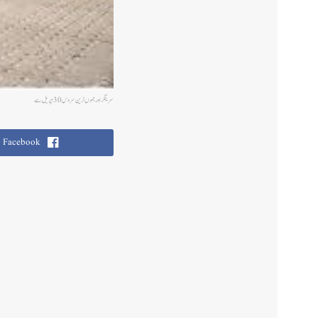
سرینگر اور جموں ٹرین سروس 30اپریل سے
Facebook