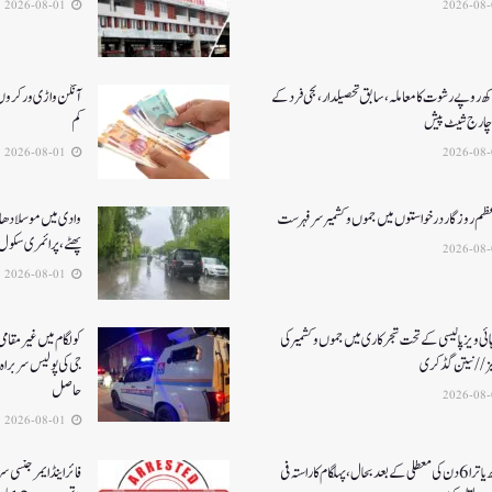
2026-08-01
کھ روپے رشوت کا معاملہ،سابق تحصیلدار، نجی فرد کے
آنگن واڑی ورکروں ک
چارج شیٹ پیش
کم
2026-08-01
عظم روزگار درخواستوں میں جموں و کشمیر سرفہرست
وادی میں موسلادھار
پھٹے، پرائمری سکول 
2026-08-01
ئی ویز پالیسی کے تحت شجرکاری میں جموں و کشمیر کی
یز// نیتن گڈکری
جی کی پولیس سربراہ 
حاصل
2026-08-01
امرناتھ یاترا 6دن کی معطلی کے بعد بحال،پہلگام کا راستہ فی
فائر اینڈ ایمرجنسی 