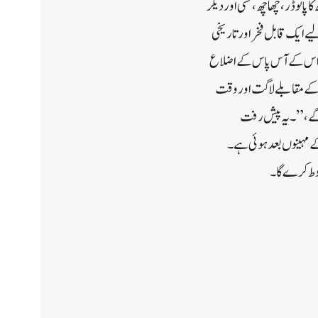
پ میں ٹونڈ دودھ، دودھ کا پائوڈر، چھاچھ، لسی اور دیگر
ے ایک قابل فخر اور تاریخی
اور اس کے آس پاس کے اضلاع
ٹ کے مقابلے لاگت اور وقت
 گے،” ۔یہ پیش رفت
ننت ناگ پہنچنے کے مہینوں بعد ہوئی ہے۔
بوط کرے گا۔