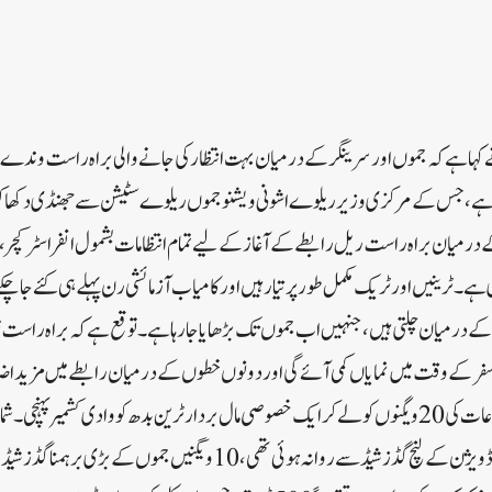
 ہے، جس کے مرکزی وزیر ریلوے اشونی ویشنو جموں ریلوے سٹیشن سے جھنڈی دکھا ک
کے درمیان براہ راست ریل رابطے کے آغاز کے لیے تمام انتظامات بشمول انفراسٹرکچر، 
ے۔ ٹرینیں اور ٹریک مکمل طور پر تیار ہیں اور کامیاب آزمائشی رن پہلے ہی کئے جا چ
ر کے درمیان چلتی ہیں، جنہیں اب جموں تک بڑھایا جا رہا ہے۔توقع ہے کہ براہ را
سفر کے وقت میں نمایاں کمی آئے گی اور دونوں خطوں کے درمیان رابطے میں مزید 
امول دودھ اور دودھ کی مصنوعات کی 20 ویگنوں کو لے کر ایک خصوصی مال بردار ٹرین بدھ کو وادی کشمیر 