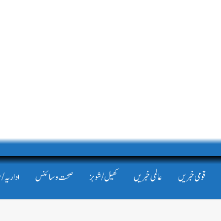
قومی خبریں
عالمی خبریں
کھیل/شوبز
صحت و سائنس
اداریہ/ 