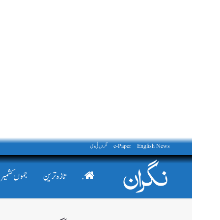
English News
e-Paper
نگراں ٹی وی
.
تازہ ترین
جموں کشمیر