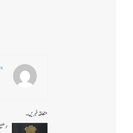
ws
متعلقہ خبریں۔
ہر ضلع 