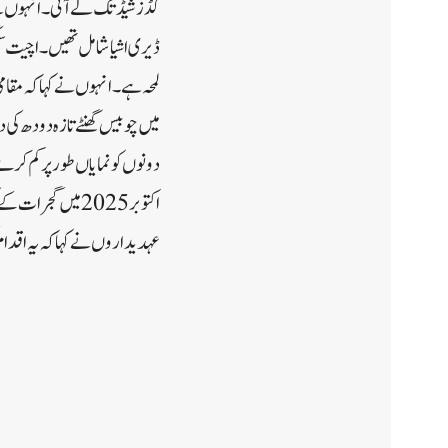
ڈیری اشیا شامل تھیں۔اچیت سنگ
لمحہ ہے۔انہوں نے کہا کہ مقا
میں چوبیس گھنٹے تازہ دودھ کی
دونوں کو نمایاں طور پر کم ک
عہدیداروں نے کہا کہ یہ اقدا