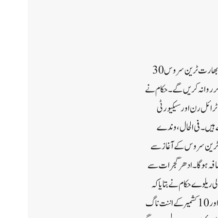
سرینگر// شمالی ریلوے حکام نے کہا ہے کہ جموں اور سرینگر کے درمیان بہت انتظار کی جانے والی براہ راست وندے بھارت ٹرین سروس 30
ر روانہ کریں گے۔حکام نے
ٹرائل رن اور سیکیورٹی
کے ہیں۔فی الحال، وندے
ست ٹرین سروس کے آغاز سے
اضافہ ہوگا۔ادھرگجرات سے
پہنچی۔شمالی ریلوے حکام نے بتایا کہ
ٹرین، جو 20 اپریل کو احمد آباد ڈویژن کے لنچ گڈز شیڈ سے روانہ ہوئی تھی، 10 ویگنیں جموں کے بڑی برہمنا گڈز شیڈ اور 10 کشمیر کے اننت ناگ