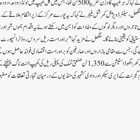
گڈز شیڈ تک لے آئی۔انہوں نے کہا کہ ہر کھیپ کا وزن تقریباً 500 ٹن تھا، جس میں کل کھی
ھل، سینئر ڈویژنل کمرشل منیجر نے کہا کہ یہ پورے مرکز کے زیر انتظام علاقے کے لی
می تاجروں اور دیگر لوگوں کے مفادات کو ذہن میں رکھتے ہوئے یہ اقدام جموں شہر 
 دستیابی کو یقینی بنائے گا۔سنگھل نے مزید کہا "براہ راست ریل سروس روڈ ٹرانسپور
رے گی، جس سے مقامی بازاروں اور صارفین کو براہ راست اقتصادی فوائد حاصل ہوں
اکتوبر 2025 میں گجرات کے کھراگھوڈا سٹیشن سے 1,350 ٹن صنعتی نمک کی پہلی ریل کی کھیپ ا
م گجرات کے ڈیری سیکٹر اور وادی کشمیر کی منڈیوں کے درمیان تجارتی تعلقات کو مض