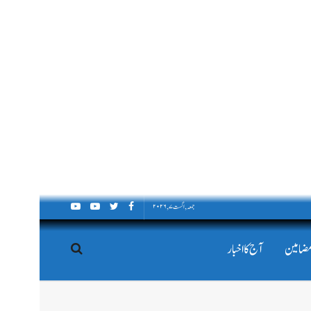
جمعہ, اگست ۷, ۲۰۲۶
مضامین
آج کا اخبار