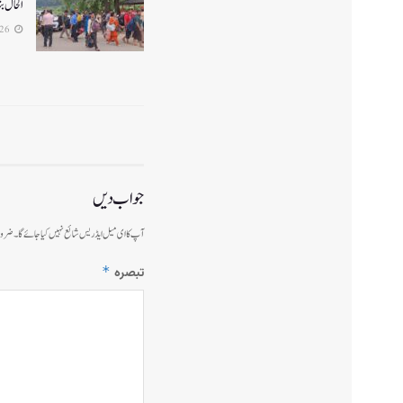
الحال بن
2026-07-26
جواب دیں
آپ کا ای میل ایڈریس شائع نہیں کیا جائے گا۔
ضرور
*
تبصرہ