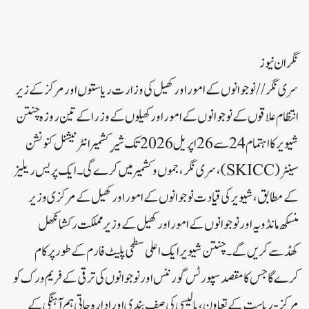
نگران نیوز
سری نگر // نوجوانوں کے امور اور کھیل کی وزارت ریاستوں اور مرکز کے زیر
انتظام علاقوں کے نوجوانوں کے امور اور کھیلوں کے وزرا کے تین روزہ چنتن
شیویر کا اہتمام 24 سے 26 اپریل 2026 تک شیرِ کشمیر انٹرنیشنل کنونشن
سینٹر (SKICC)، سری نگر، جموں و کشمیر میں کرے گی۔ایک پریس ریلیز
کے مطابق، شیویر کی قیادت نوجوانوں کے امور اور کھیل کے مرکزی وزیر
منسکھ مانڈویہ اور نوجوانوں کے امور اور کھیل کے وزیر مملکت رکشا نکھل
کھڈسے کریں گے۔چنتن شیویر ایک اعلی سطحی پلیٹ فارم کے طور پر کام
کرے گا جس کا مقصد سپورٹس گورننس اور نوجوانوں کی ترقی کے فریم ورک کو
مرکز-ریاست کے تعاون، پالیسی کی صف بندی اور ادارہ جاتی ہم آہنگی کے