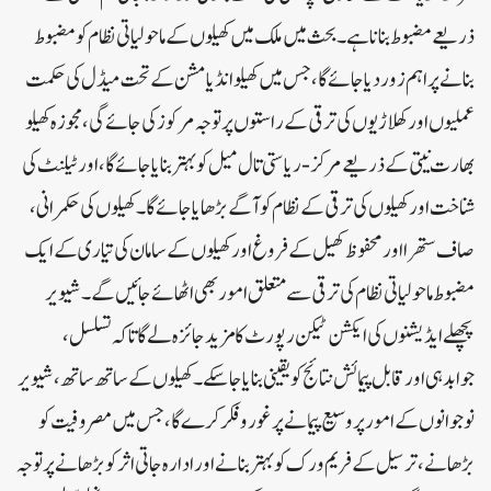
ذریعے مضبوط بنانا ہے۔بحث میں ملک میں کھیلوں کے ماحولیاتی نظام کو مضبوط
بنانے پر اہم زور دیا جائے گا، جس میں کھیلو انڈیا مشن کے تحت میڈل کی حکمت
عملیوں اور کھلاڑیوں کی ترقی کے راستوں پر توجہ مرکوز کی جائے گی، مجوزہ کھیلو
بھارت نیتی کے ذریعے مرکز-ریاستی تال میل کو بہتر بنایا جائے گا، اور ٹیلنٹ کی
شناخت اور کھیلوں کی ترقی کے نظام کو آگے بڑھایا جائے گا۔کھیلوں کی حکمرانی،
صاف ستھرا اور محفوظ کھیل کے فروغ اور کھیلوں کے سامان کی تیاری کے ایک
مضبوط ماحولیاتی نظام کی ترقی سے متعلق امور بھی اٹھائے جائیں گے۔شیویر
پچھلے ایڈیشنوں کی ایکشن ٹیکن رپورٹ کا مزید جائزہ لے گا تاکہ تسلسل،
جوابدہی اور قابل پیمائش نتائج کو یقینی بنایا جا سکے۔ کھیلوں کے ساتھ ساتھ، شیویر
نوجوانوں کے امور پر وسیع پیمانے پر غور و فکر کرے گا، جس میں مصروفیت کو
بڑھانے، ترسیل کے فریم ورک کو بہتر بنانے اور ادارہ جاتی اثر کو بڑھانے پر توجہ