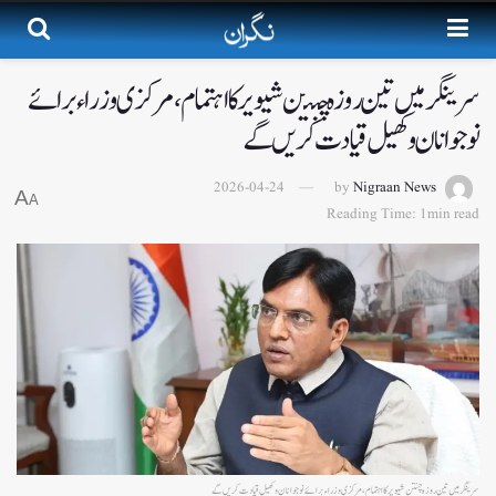
سرینگرمیں تین روزہ چنتن شیویر کا اہتمام،مرکزی وزراء برائے
نوجوانان و کھیل قیادت کریں گے
2026-04-24
by
Nigraan News
A
A
Reading Time: 1min read
سرینگرمیں تین روزہ چنتن شیویر کا اہتمام،مرکزی وزراء برائے نوجوانان و کھیل قیادت کریں گے