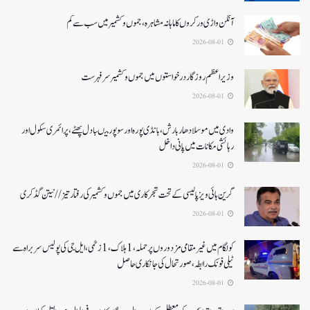
آنگن واڑی ورکروں کا ماہانہ مشاہرہ، جموں و کشمیر میں سب سے کم
2026-08-01
وزیر اعظم روزگار درخواستوں میں جموں و کشمیر سرفہرست
2026-08-01
وادی میں موسلادھار بارش،بانڈی پورہ اور سوپور میںبادل پھٹے، پرائمری سکول اور
رہائشی مکانات میں پانی داخل
2026-08-01
گرین ہائی ویز پالیسی کے تحت شجرکاری میں جموں و کشمیر کی رفتار تیز// نیتن گڈکری
2026-08-01
کولگام میں غیر مقامی مزدوروں پر حملہ،1ہلاک،1زخمی،ایل جی کی پولیس سربراہ سے
ٹیلی فونک رابطہ، صورتحال کی جانکاری حاصل
2026-08-01