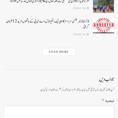
امرناتھ یاترا 6دن کی معطلی کے بعد بحال،پہلگام کا راستہ فی الحال بند، بالتل کھلا ہوا
2026-07-26
فائر اینڈ ایمرجنسی سروسز کا پیپر لیک سکینڈل،اے سی بی کے ہاتھوں مزید 12 ملزمان
گرفتار
2026-07-26
LOAD MORE
جواب دیں
*
آپ کا ای میل ایڈریس شائع نہیں کیا جائے گا۔
ضروری خانوں کو
سے نشان زد کیا گیا ہے
*
تبصرہ