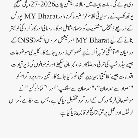
دی جائے گی۔بات چیت میں سالانہ ایکشن پلان 2026-27، نچلی سطح پر
یوتھ کلب کے ماحولیاتی نظام کو مضبوط کرنا، اور MY Bharat پورٹل
کے ذریعے ڈیجیٹل مشغولیت کو بڑھانا شامل ہوگا۔ رسائی اور کارکردگی کو بہتر
بنانے کے لیے MY Bharat اور نیشنل سروس اسکیم (NSS) کے
درمیان ہم آہنگی کو گہرا کرنے پر خصوصی زور دیا جائے گا۔کلیدی موضوعات
جیسے لیڈرشپ کی ترقی، رضاکارانہ، تجرباتی سیکھنے اور نوجوانوں کی زیر قیادت
اقدامات جیسے نشا مکتی ابھیان پر بھی غور کیا جائے گا۔ تین روزہ پروگرام کو
"سمواد سے سمدھان”، "سمدھان سے سنکلپ” اور "آتماولوکن” کے
موضوعاتی فریم ورک کے ارد گرد تشکیل دیا گیا ہے، جس سے مکالمے، کراس
لرننگ اور عمل پر مبنی نتائج کو قابل بنایا گیا ہے۔