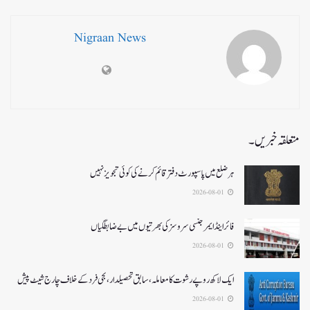
Nigraan News
متعلقہ خبریں۔
ہر ضلع میں پاسپورٹ دفتر قائم کرنے کی کوئی تجویز نہیں
2026-08-01
فائر اینڈ ایمرجنسی سروسزکی بھرتیوں میں بے ضابطگیاں
2026-08-01
ایک لاکھ روپے رشوت کا معاملہ،سابق تحصیلدار، نجی فرد کے خلاف چارج شیٹ پیش
2026-08-01