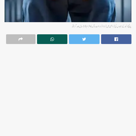
پانچ لاکھ کے سیبوں کی فراہمی میں فراڈ، فراراننت ناگ کا ملزم 10سال بعدگرفتار