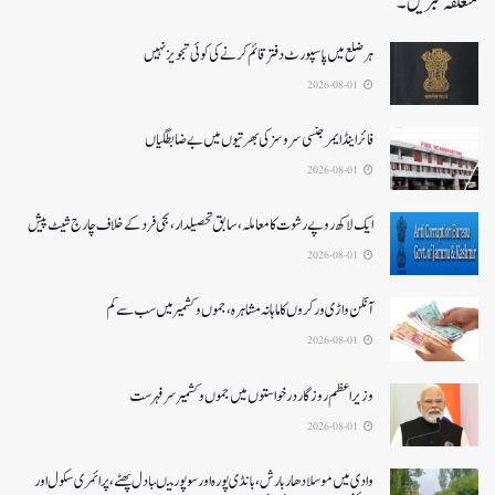
متعلقہ خبریں۔
ہر ضلع میں پاسپورٹ دفتر قائم کرنے کی کوئی تجویز نہیں
2026-08-01
فائر اینڈ ایمرجنسی سروسزکی بھرتیوں میں بے ضابطگیاں
2026-08-01
ایک لاکھ روپے رشوت کا معاملہ،سابق تحصیلدار، نجی فرد کے خلاف چارج شیٹ پیش
2026-08-01
آنگن واڑی ورکروں کا ماہانہ مشاہرہ، جموں و کشمیر میں سب سے کم
2026-08-01
وزیر اعظم روزگار درخواستوں میں جموں و کشمیر سرفہرست
2026-08-01
وادی میں موسلادھار بارش،بانڈی پورہ اور سوپور میںبادل پھٹے، پرائمری سکول اور