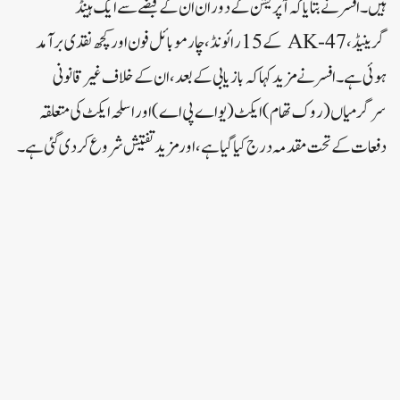
ہیں۔افسر نے بتایا کہ آپریشن کے دوران ان کے قبضے سے ایک ہینڈ
گرینیڈ، AK-47 کے 15 رائونڈ، چار موبائل فون اور کچھ نقدی برآمد
ہوئی ہے۔افسر نے مزید کہا کہ بازیابی کے بعد، ان کے خلاف غیر قانونی
سرگرمیاں (روک تھام)ایکٹ (یو اے پی اے) اور اسلحہ ایکٹ کی متعلقہ
دفعات کے تحت مقدمہ درج کیا گیا ہے، اور مزید تفتیش شروع کر دی گئی ہے۔