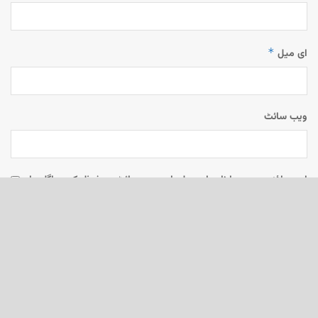
*
ای میل
ویب‌ سائٹ
اس براؤزر میں میرا نام، ای میل، اور ویب سائٹ محفوظ رکھیں اگلی بار
جب میں تبصرہ کرنے کےلیے۔