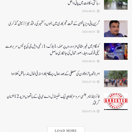
رہائشی مکانات میں پانی داخل
2026-08-01
گرین ہائی ویز پالیسی کے تحت شجرکاری میں جموں و کشمیر کی رفتار تیز// نیتن گڈکری
2026-08-01
کولگام میں غیر مقامی مزدوروں پر حملہ،1ہلاک،1زخمی،ایل جی کی پولیس سربراہ سے
ٹیلی فونک رابطہ، صورتحال کی جانکاری حاصل
2026-08-01
امرناتھ یاترا 6دن کی معطلی کے بعد بحال،پہلگام کا راستہ فی الحال بند، بالتل کھلا ہوا
2026-07-26
فائر اینڈ ایمرجنسی سروسز کا پیپر لیک سکینڈل،اے سی بی کے ہاتھوں مزید 12 ملزمان
گرفتار
2026-07-26
LOAD MORE