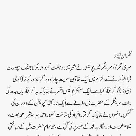
نگران نیوز
سری نگر// سرینگر میں پولیس نے شہر میں دہشت گردوںکو لاجسٹک سپورٹ
فراہم کرنے کے الزام میں ایک خاتون سمیت چار اوور گرانڈ ورکرز (او جی
ڈبلیوز)کو گرفتار کیا ہے۔ایک سینئر پولیس افسر نے بتایا کہ یہ گرفتاریاں بدھ کی
رات سرینگر کے حضرت بل علاقے سے ایک ٹارگٹڈ آپریشن کے دوران کی
گئیں۔انہوں نے بتایا کہ گرفتار افراد کی شناخت ظہور احمد میر، بشیر احمد بھٹ،
غلام محمد بٹ اور شازیہ محمد کے طور پر کی گئی ہے، جو تمام حضرت بل کے رہائشی