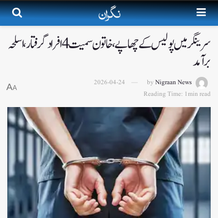
سرینگر میں پولیس کے چھاپے، خاتون سمیت4افراد گرفتار، اسلحہ
بر آمد
2026-04-24
by
Nigraan News
A
A
Reading Time: 1min read