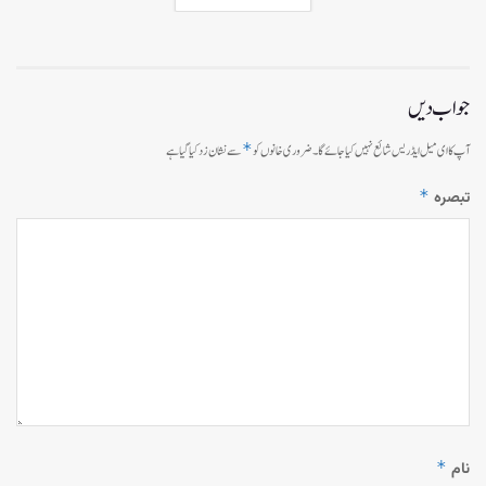
جواب دیں
*
آپ کا ای میل ایڈریس شائع نہیں کیا جائے گا۔
ضروری خانوں کو
سے نشان زد کیا گیا ہے
*
تبصرہ
*
نام