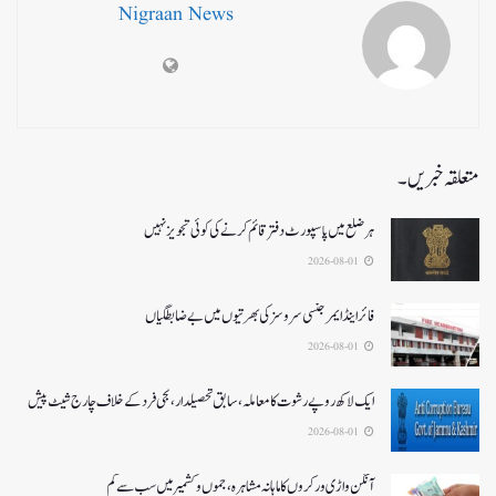
Nigraan News
متعلقہ خبریں۔
ہر ضلع میں پاسپورٹ دفتر قائم کرنے کی کوئی تجویز نہیں
2026-08-01
فائر اینڈ ایمرجنسی سروسزکی بھرتیوں میں بے ضابطگیاں
2026-08-01
ایک لاکھ روپے رشوت کا معاملہ،سابق تحصیلدار، نجی فرد کے خلاف چارج شیٹ پیش
2026-08-01
آنگن واڑی ورکروں کا ماہانہ مشاہرہ، جموں و کشمیر میں سب سے کم