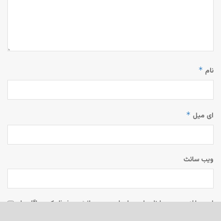
*
نام
*
ای میل
ویب‌ سائٹ
اس براؤزر میں میرا نام، ای میل، اور ویب سائٹ محفوظ رکھیں اگلی بار
جب میں تبصرہ کرنے کےلیے۔