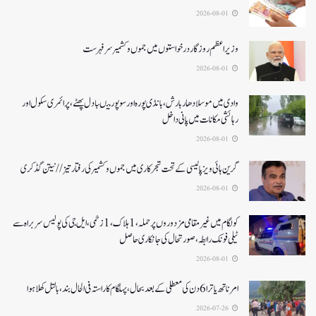
2026-08-01
وزیر اعظم روزگار درخواستوں میں جموں و کشمیر سرفہرست
2026-08-01
وادی میں موسلادھار بارش،بانڈی پورہ اور سوپور میںبادل پھٹے، پرائمری سکول اور
رہائشی مکانات میں پانی داخل
2026-08-01
گرین ہائی ویز پالیسی کے تحت شجرکاری میں جموں و کشمیر کی رفتار تیز// نیتن گڈکری
2026-08-01
کولگام میں غیر مقامی مزدوروں پر حملہ،1ہلاک،1زخمی،ایل جی کی پولیس سربراہ سے
ٹیلی فونک رابطہ، صورتحال کی جانکاری حاصل
2026-08-01
امرناتھ یاترا 6دن کی معطلی کے بعد بحال،پہلگام کا راستہ فی الحال بند، بالتل کھلا ہوا
2026-07-26