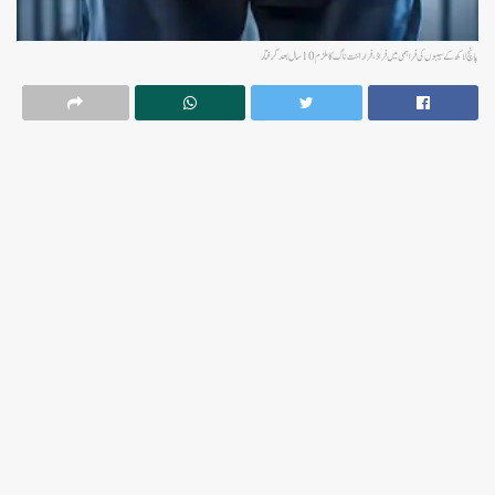
پانچ لاکھ کے سیبوں کی فراہمی میں فراڈ، فراراننت ناگ کا ملزم 10سال بعدگرفتار