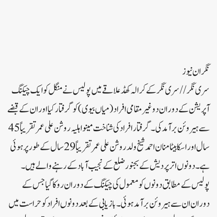
نگران نیوز
سری نگر// سری نگر کے کرالہ کھڈ علاقے میں پولیس نے منگل کو ایک چیکنگ
آپریشن کے دوران دو غیر مقامی افراد( میاں بیوی) کو گرفتار کیا اور ان کے قبضے
سے ہیروئن برآمد کی۔گرفتار افراد کی شناخت مینو اہلیہ روشن علی عمر تقریبا ً45
سال اور اسکا بیٹامنان احمد شیخ ولد روشن علی عمر تقریباً 29 سال کے طور پر ہوئی
ہے۔ دونوں اتر پردیش کے بجنور ضلع کے نجیب آباد کے رہنے والے ہیں۔
پولیس کے مطابق دونوں کو معمول کی چیکنگ کے دوران روکا گیا جس کے
دوران ان سے ہیروئن برآمد ہوئی۔ بازیابی کے بعد دونوں افراد کو حراست میں