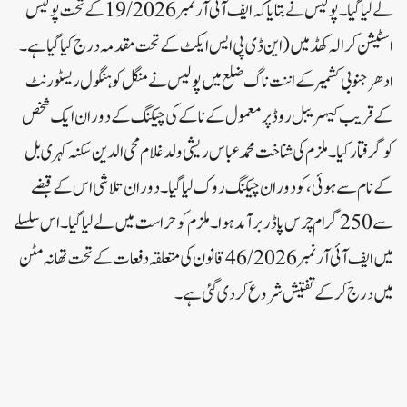
لے لیا گیا۔پولیس نے بتایا کہ ایف آئی آر نمبر 19/2026 کے تحت پولیس
اسٹیشن کرالہ کھڈ میں(این ڈی پی ایس ایکٹ کے تحت مقدمہ درج کیا گیا ہے۔
ادھرجنوبی کشمیر کے اننت ناگ ضلع میں پولیس نے منگل کو ہنگول ریسٹورنٹ
کے قریب کیہریبل روڈ پر معمول کے ناکے کی چیکنگ کے دوران ایک شخص
کو گرفتار کیا۔ ملزم کی شناخت محمد عباس ریشی ولد غلام محی الدین سکنہ کہری بل
کے نام سے ہوئی، کو دوران چیکنگ روک لیا گیا۔ دوران تلاشی اس کے قبضے
سے 250 گرام چرس پاڈر برآمد ہوا۔ملزم کو حراست میں لے لیا گیا۔ اس سلسلے
میں ایف آئی آر نمبر 46/2026 قانون کی متعلقہ دفعات کے تحت تھانہ مٹن
میں درج کر کے تفتیش شروع کر دی گئی ہے۔