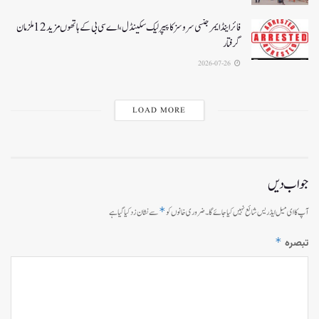
فائر اینڈ ایمرجنسی سروسز کا پیپر لیک سکینڈل،اے سی بی کے ہاتھوں مزید 12 ملزمان
گرفتار
2026-07-26
LOAD MORE
جواب دیں
*
آپ کا ای میل ایڈریس شائع نہیں کیا جائے گا۔
ضروری خانوں کو
سے نشان زد کیا گیا ہے
*
تبصرہ