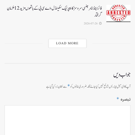
فائر اینڈ ایمرجنسی سروسز کا پیپر لیک سکینڈل،اے سی بی کے ہاتھوں مزید 12 ملزمان
گرفتار
2026-07-26
LOAD MORE
جواب دیں
*
آپ کا ای میل ایڈریس شائع نہیں کیا جائے گا۔
ضروری خانوں کو
سے نشان زد کیا گیا ہے
*
تبصرہ