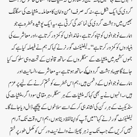
گردی کی ایک شکل ہے، نہ کہ صرف امن و امان کا معاملہ۔ منشیات کی سمگلنگ
بھیس میں دہشت گردی کی نمائندگی کرتی ہے، یہ ایک پوشیدہ خطرہ ہے جو
ہمارے نوجوانوں کو تباہ کرتا ہے، خاندانوں کو کمزور کرتا ہے، اور معاشرے کی
بنیادوں کو کمزور کرتا ہے‘‘۔لیفٹیننٹ گورنر نے کہا کہ ہم نے فیصلہ کیا ہے کہ
جموں کشمیر میں منشیات کے سمگلروں کے ساتھ قانون کے تحت وہی سلوک کیا
جائے گا جیسا دہشت گردوںکے ساتھ ہوتا ہے، یہ معاشرے، انسانیت اور
ہمارے نوجوانوں کے دشمن ہیں، ہم اس خطرے کو ختم کرنے کے لیے پرعزم
ہیں، ۔انہوں نے یہ بھی کہا کہ منشیات کے ہر سمگلر، ہر مقامی سوداگر، منشیات کی
سنڈیکیٹ کے ہر رکن کی نشاندہی کرکے اسے سلاخوں کے پیچھے ڈال دیا جائے گا۔
لیفٹیننٹ گورنر نے کہا”میں آپ کو اپنا لفظ دیتا ہوں، ہم اس وقت تک آرام
نہیں کریں گے جب تک یہ زہر پھیلانے والے نیٹ ورکس کو مکمل طور پر ختم