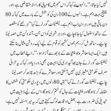
نہیں کیا جاتا،” ۔انہوںنے کہاکہ اس مہم میں کامیابی کا راستہ متقاضی ہے، اور
چیلنج بہت اہم ہے۔ انہوں نے 100 دن کی کوشش کے بارے میں کہا کہ 80
دن باقی ہیں اور ہر دن اب اہم ہے۔لیفٹیننٹ گورنر نے کہا”ہر لمحے کو مقصد
کے ساتھ استعمال کیا جانا چاہیے، اور ہر شہری کو اس جن-آندولن میں حصہ لینا
چاہیے۔ ساتھ مل کر، ہم جموں کشمیر کو قوم کے لیے ایک روشن مثال بنا سکتے
ہیں: ایک ایسا معاشرہ جو منشیات کے بوجھ سے آزاد ہو،” ۔اپنے خطاب میں
لیفٹیننٹ گورنر نے جان بھاگیداری کی اہمیت پر بھی زور دیا اور کہا کہ یہ لڑائی
صرف حکومتی مشینری پر نہیں آسکتی اور معاشرے کو بڑھ چڑھ کر حصہ لینا
چاہیے۔لیفٹیننٹ گورنر نے کہا”بقیہ 80 دنوں میں، پوری حکومتی کوششوں کا
مقابلہ کرنا ہوگا اور منشیات کے جال کو ختم کرنا ہوگا، اس کے لیے ذہنیت میں
تبدیلی کی ضرورت ہے، بعض اوقات لوگ کہتے ہیں کہ یہ میرا مسئلہ نہیں ہے،