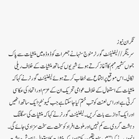
نگران نیوز
سرینگر//لیفٹیننٹ گورنر منوج سنہا نے جمعرات کو ڈوڈہ میں منشیات سے پاک
جموں کشمیر مہم کا آغاز کرتے ہوئے شہریوں کیساتھ منشیات کے خلاف ریلی
نکالی۔اس موقع پر اجتماع سے خطاب کرتے ہوئے لیفٹیننٹ گورنر نے کہا کہ
منشیات کے استعمال کے خلاف عوامی تحریک ان کے عزم اور اتحاد کی عکاسی
کرتی ہے اور اس لعنت کو تب ختم کیا جا سکتا ہے جب کمیونٹیز ایک ساتھ اٹھیں
اور ایک آواز سے بات کریں۔لیفٹیننٹ گورنر نے کہا کہ منشیات کی سمگلنگ
دہشت گردی سے کم نہیں اور ملوث افراد کو سخت سے سخت سزا دی جائے گی۔
انہوں نے کہا”میں پختہ یقین رکھتا ہوں کہ منشیات کا استعمال خاموش دہشت