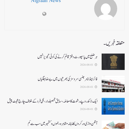
Nigraan News
متعلقہ خبریں۔
ہر ضلع میں پاسپورٹ دفتر قائم کرنے کی کوئی تجویز نہیں
2026-08-01
فائر اینڈ ایمرجنسی سروسزکی بھرتیوں میں بے ضابطگیاں
2026-08-01
ایک لاکھ روپے رشوت کا معاملہ،سابق تحصیلدار، نجی فرد کے خلاف چارج شیٹ پیش
2026-08-01
آنگن واڑی ورکروں کا ماہانہ مشاہرہ، جموں و کشمیر میں سب سے کم