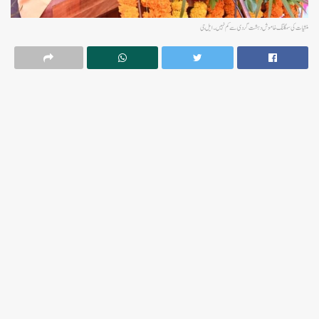
منشیات کی سمگلنگ خاموش دہشت گردی سے کم نہیں۔ ایل جی