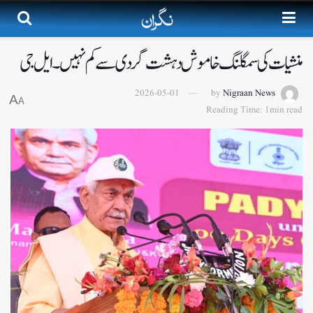
منشیات کی سمگلنگ خاموش دہشت گردی سے کم نہیں۔ ایل جی
2026-05-01
by
Nigraan News
A
A
Reading Time: 1min read