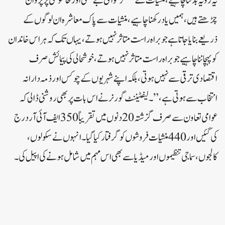
یہ رویہ بدلنا چاہیے، منشیات کے سمگلر عوامی بے حسی اور خاموشی پر پروان
چڑھتے ہیں،ہمیں یاد رکھنا چاہیے،منشیات سے پاک معاشرہ ان لوگوں کے
ذریعے بنایا جاتا ہے جو براہ راست متاثر نہیں ہوتے، یہاں تک کہ ہر اس خاندان
کو پہچاننا چاہیے جو براہ راست متاثر نہیں ہوتے، خوشحالی کی پیمائش صرف
اقتصادی ترقی سے نہیں ہوتی، بلکہ اپنے شہریوں کے چوکس اور ذمہ دارانہ
انتخاب سے ہوتی ہے،” ۔لیفٹیننٹ گورنر نے اس بات پر بھی روشنی ڈالی کہ
عوامی تعاون سے صرف گزشتہ 20 دنوں میں تقریباً 350 ایف آئی آر درج
کی گئیں اور 440 منشیات فروشوں کو گرفتار کیا گیا۔ انہوں نے سکولوں،
کالجوں، سماجی تنظیموں اور میڈیا سے بھی اس مہم میں شامل ہونے کی اپیل کی۔