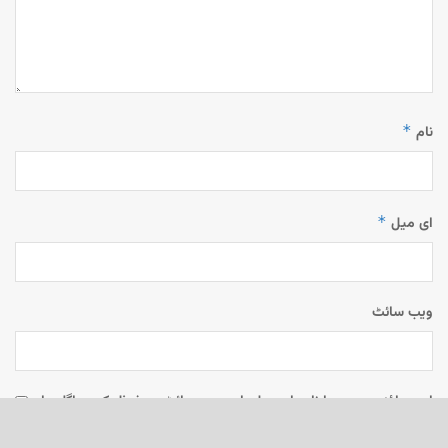
*
نام
*
ای میل
ویب‌ سائٹ
اس براؤزر میں میرا نام، ای میل، اور ویب سائٹ محفوظ رکھیں اگلی بار
جب میں تبصرہ کرنے کےلیے۔