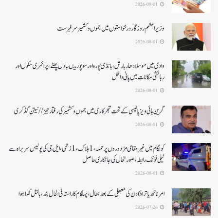
2026-08-01
وزیر اعظم روزگار درخواستوں میں جموں و کشمیر سرفہرست
2026-08-01
وادی میں موسلادھار بارش،بانڈی پورہ اور سوپور میںبادل پھٹے، پرائمری سکول اور
رہائشی مکانات میں پانی داخل
2026-08-01
گرین ہائی ویز پالیسی کے تحت شجرکاری میں جموں و کشمیر کی رفتار تیز// نیتن گڈکری
2026-08-01
کولگام میں غیر مقامی مزدوروں پر حملہ،1ہلاک،1زخمی،ایل جی کی پولیس سربراہ سے
ٹیلی فونک رابطہ، صورتحال کی جانکاری حاصل
2026-08-01
امرناتھ یاترا 6دن کی معطلی کے بعد بحال،پہلگام کا راستہ فی الحال بند، بالتل کھلا ہوا
2026-07-26