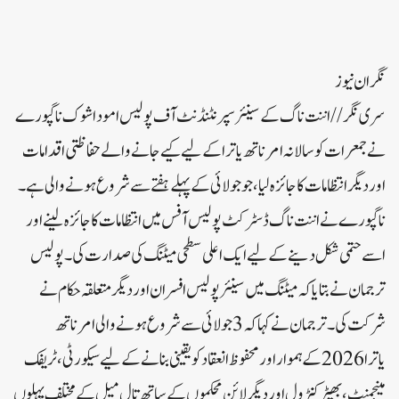
نگران نیوز
سری نگر// اننت ناگ کے سینئر سپرنٹنڈنٹ آف پولیس امود اشوک ناگپورے
نے جمعرات کو سالانہ امرناتھ یاترا کے لیے کیے جانے والے حفاظتی اقدامات
اور دیگر انتظامات کا جائزہ لیا، جو جولائی کے پہلے ہفتے سے شروع ہونے والی ہے۔
ناگپورے نے اننت ناگ ڈسٹرکٹ پولیس آفس میں انتظامات کا جائزہ لینے اور
اسے حتمی شکل دینے کے لیے ایک اعلی سطحی میٹنگ کی صدارت کی۔ پولیس
ترجمان نے بتایا کہ میٹنگ میں سینئر پولیس افسران اور دیگر متعلقہ حکام نے
شرکت کی۔ترجمان نے کہا کہ 3 جولائی سے شروع ہونے والی امر ناتھ
یاترا 2026 کے ہموار اور محفوظ انعقاد کو یقینی بنانے کے لیے سیکورٹی، ٹریفک
مینجمنٹ، بھیڑ کنٹرول اور دیگر لائن محکموں کے ساتھ تال میل کے مختلف پہلوں