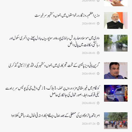
2026-08-01
وزیر اعظم روزگار درخواستوں میں جموں و کشمیر سرفہرست
2026-08-01
وادی میں موسلادھار بارش،بانڈی پورہ اور سوپور میںبادل پھٹے، پرائمری سکول اور
رہائشی مکانات میں پانی داخل
2026-08-01
گرین ہائی ویز پالیسی کے تحت شجرکاری میں جموں و کشمیر کی رفتار تیز// نیتن گڈکری
2026-08-01
کولگام میں غیر مقامی مزدوروں پر حملہ،1ہلاک،1زخمی،ایل جی کی پولیس سربراہ سے
ٹیلی فونک رابطہ، صورتحال کی جانکاری حاصل
2026-08-01
امرناتھ یاترا 6دن کی معطلی کے بعد بحال،پہلگام کا راستہ فی الحال بند، بالتل کھلا ہوا
2026-07-26