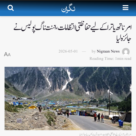
امرناتھ یاترا کے لیے حفاظتی انتظامات،اننت ناگ پولیس نے
جائزہ لیا
2026-05-01
by
Nigraan News
A
A
Reading Time: 1min read
امرناتھ یاترا کے لیے حفاظتی انتظامات،اننت ناگ پولیس نے جائزہ لیا