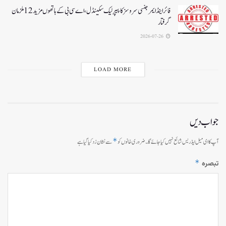
فائر اینڈ ایمرجنسی سروسز کا پیپر لیک سکینڈل،اے سی بی کے ہاتھوں مزید 12 ملزمان
گرفتار
2026-07-26
LOAD MORE
جواب دیں
*
آپ کا ای میل ایڈریس شائع نہیں کیا جائے گا۔
ضروری خانوں کو
سے نشان زد کیا گیا ہے
*
تبصرہ