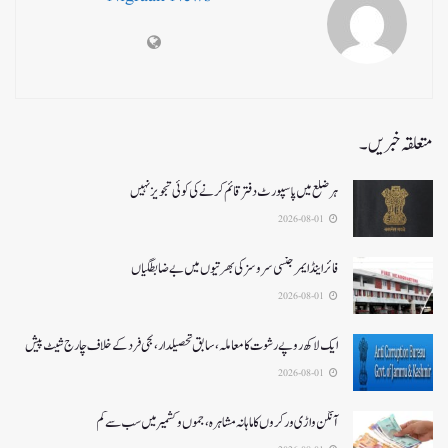
متعلقہ خبریں۔
ہر ضلع میں پاسپورٹ دفتر قائم کرنے کی کوئی تجویز نہیں
2026-08-01
فائر اینڈ ایمرجنسی سروسزکی بھرتیوں میں بے ضابطگیاں
2026-08-01
ایک لاکھ روپے رشوت کا معاملہ،سابق تحصیلدار، نجی فرد کے خلاف چارج شیٹ پیش
2026-08-01
آنگن واڑی ورکروں کا ماہانہ مشاہرہ، جموں و کشمیر میں سب سے کم