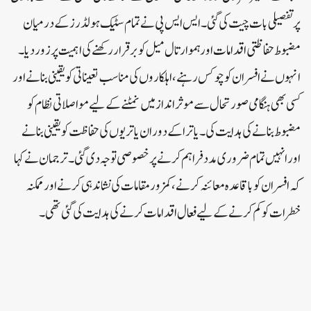
پر تفصیلی بات چیت کی گئی۔ ایس ایس پی نے تمام سٹیک ہولڈرز کے درمیان
مضبوط حفاظتی اقدامات اور ہموار تال میل کو برقرار رکھنے کی اہمیت پر زور دیا۔
انہوں نے افسران کو چوکس رہنے، اہلکاروں کی مناسب تعیناتی کو یقینی بنانے اور
کسی بھی ہنگامی صورتحال سے موثر انداز میں نمٹنے کے لیے مواصلاتی نظام کو
مضبوط بنانے کی ہدایت کی۔یاترا کے دوران یاتریوں کی حفاظت کو یقینی بنانے
اور انہیں تمام ضروری مدد فراہم کرنے پر خصوصی توجہ دی گئی۔ ترجمان نے کہا
کہ افسران کو باقاعدہ معائنہ کرنے، کمزور مقامات کی نشاندہی کرنے اور ممکنہ
خطرات کو کم کرنے کے لیے فعال اقدامات کرنے کی ہدایت کی گئی تھی۔