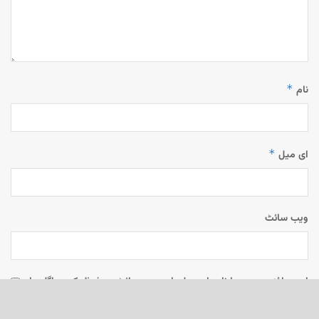
*
نام
*
ای میل
ویب‌ سائٹ
اس براؤزر میں میرا نام، ای میل، اور ویب سائٹ محفوظ رکھیں اگلی بار
جب میں تبصرہ کرنے کےلیے۔