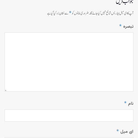
جواب دیں
*
آپ کا ای میل ایڈریس شائع نہیں کیا جائے گا۔
ضروری خانوں کو
سے نشان زد کیا گیا ہے
*
تبصرہ
*
نام
*
ای میل