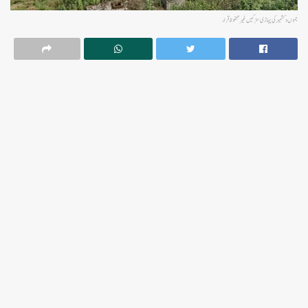
جموں و کشمیر کی پہاڑی سڑکیں غیر محفوظ قرار