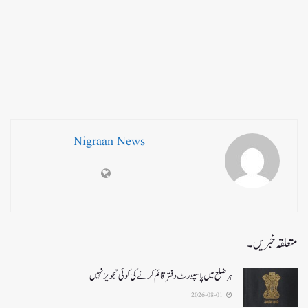
Nigraan News
متعلقہ خبریں۔
ہر ضلع میں پاسپورٹ دفتر قائم کرنے کی کوئی تجویز نہیں
2026-08-01