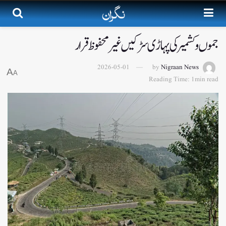
جموں و کشمیر کی پہاڑی سڑکیں غیر محفوظ قرار
2026-05-01
by
Nigraan News
A
A
Reading Time: 1min read