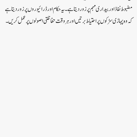
مضبوط نفاذ اور بیداری مہم پر زور دیتا ہے۔ یہ حکام اور ڈرائیوروں پر زور دیتا ہے
کہ وہ پہاڑی سڑکوں پر احتیاط برتیں اور ہر وقت حفاظتی اصولوں پر عمل کریں۔