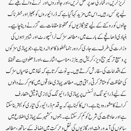
گریز کریں، رفتار کی حد پر عمل کریں، اور جانوروں اور گرنے والے ملبے کے
لیے چوکس رہیں۔ اس میں مزید کہا گیا ہے کہ ڈرائیوروں کو بھیڑ اور خطرناک
چالوں کو روکنے کے لیے تیز گاڑیوں کو محفوظ مقامات سے گزرنے دینا چاہیے۔
بنیادی ڈھانچے کے بارے میں، مطالعہ سڑک ٹرانسپورٹ اور شاہراہوں کی
وزارت کی طرف سے جاری کردہ رہنما خطوط کا حوالہ دیتا ہے، جو پہاڑی سڑکوں
پر وسیع تر کیریج ویز، کریش بیریئرز، مناسب اشارے، اور ڈھلوان سے تحفظ
کے اقدامات کی سفارش کرتے ہیں۔ یہ نوٹ کرتا ہے کہ نفاذ میں خامیاں سڑک
کی حفاظت کو متاثر کرتی رہتی ہیں۔مطالعہ پہاڑی علاقوں میں کام کرنے والوں
کے لیے ڈرائیونگ لائسنس پر پہاڑی ڈرائیونگ کی لازمی توثیق متعارف
کرانے کا مشورہ دیتا ہے۔ اس کا کہنا ہے کہ یہ قدم ڈرائیور کی تیاری کو بہتر بنا سکتا
ہے اور حادثات کی شرح کو کم کر سکتا ہے۔جموں و کشمیر کے پہاڑی اضلاع میں
سیاحوں کی آمدورفت اور گاڑیوں کی نقل و حرکت میں اضافہ کے ساتھ، مطالعہ