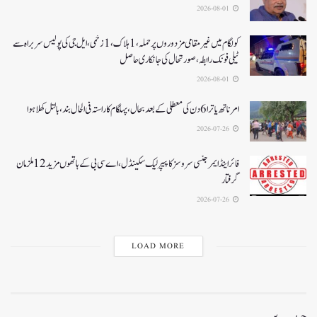
2026-08-01
کولگام میں غیر مقامی مزدوروں پر حملہ،1ہلاک،1زخمی،ایل جی کی پولیس سربراہ سے
ٹیلی فونک رابطہ، صورتحال کی جانکاری حاصل
2026-08-01
امرناتھ یاترا 6دن کی معطلی کے بعد بحال،پہلگام کا راستہ فی الحال بند، بالتل کھلا ہوا
2026-07-26
فائر اینڈ ایمرجنسی سروسز کا پیپر لیک سکینڈل،اے سی بی کے ہاتھوں مزید 12 ملزمان
گرفتار
2026-07-26
LOAD MORE