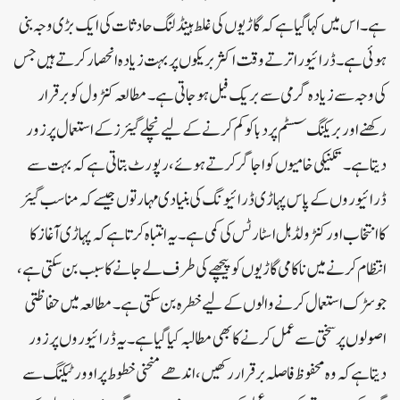
ہے۔اس میں کہا گیا ہے کہ گاڑیوں کی غلط ہینڈلنگ حادثات کی ایک بڑی وجہ بنی
ہوئی ہے۔ ڈرائیور اترتے وقت اکثر بریکوں پر بہت زیادہ انحصار کرتے ہیں جس
کی وجہ سے زیادہ گرمی سے بریک فیل ہو جاتی ہے۔ مطالعہ کنٹرول کو برقرار
رکھنے اور بریکنگ سسٹم پر دبا کو کم کرنے کے لیے نچلے گیئرز کے استعمال پر زور
دیتا ہے۔تکنیکی خامیوں کو اجاگر کرتے ہوئے، رپورٹ بتاتی ہے کہ بہت سے
ڈرائیوروں کے پاس پہاڑی ڈرائیونگ کی بنیادی مہارتوں جیسے کہ مناسب گیئر
کا انتخاب اور کنٹرولڈ ہل اسٹارٹس کی کمی ہے۔ یہ انتباہ کرتا ہے کہ پہاڑی آغاز کا
انتظام کرنے میں ناکامی گاڑیوں کو پیچھے کی طرف لے جانے کا سبب بن سکتی ہے،
جو سڑک استعمال کرنے والوں کے لیے خطرہ بن سکتی ہے۔مطالعہ میں حفاظتی
اصولوں پر سختی سے عمل کرنے کا بھی مطالبہ کیا گیا ہے۔ یہ ڈرائیوروں پر زور
دیتا ہے کہ وہ محفوظ فاصلہ برقرار رکھیں، اندھے منحنی خطوط پر اوور ٹیکنگ سے