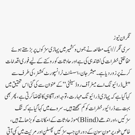
نگران نیوز
سری نگر// ایک مطالعہ نے جموں و کشمیر میں پہاڑی سڑکوں پر بڑھتے ہوئے
حفاظتی خطرات کی نشاندہی کی ہے اور حادثات کو روکنے کے لیے فوری اقدامات
کرنے پر زور دیا ہے۔مبشر جان، اسسٹنٹ ٹرانسپورٹ کمشنر، کی طرف سے
"ہل ڈرائیونگ اے میٹر آف روڈ سیفٹی” کے عنوان سے کی گئی اس تحقیق میں
کہا گیا ہے کہ پہاڑی ڈرائیونگ مہارت، توجہ اور آگاہی کا تقاضا کرتی ہے، پھر بھی
بہت سے ڈرائیور خطرات کو کم سمجھتے ہیں۔سروے میں کہا گیا ہے کہ تنگ
سڑکیں، اور اندھے(Blind) موڑ حادثات کے امکانات کو بڑھاتے ہیں،
خاص طور پر مون سون کے دوران جب سڑکیں پھسلن اور مرئیت میں کمی آتی