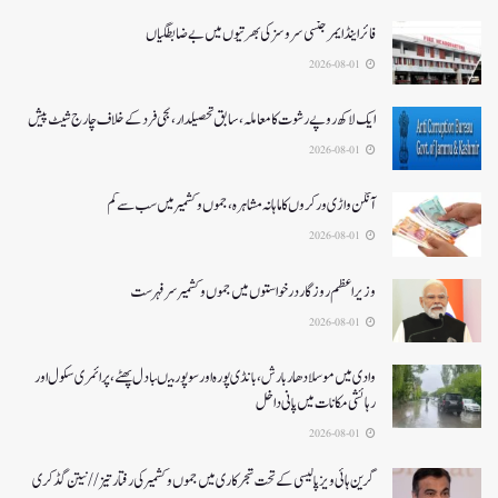
فائر اینڈ ایمرجنسی سروسزکی بھرتیوں میں بے ضابطگیاں
2026-08-01
ایک لاکھ روپے رشوت کا معاملہ،سابق تحصیلدار، نجی فرد کے خلاف چارج شیٹ پیش
2026-08-01
آنگن واڑی ورکروں کا ماہانہ مشاہرہ، جموں و کشمیر میں سب سے کم
2026-08-01
وزیر اعظم روزگار درخواستوں میں جموں و کشمیر سرفہرست
2026-08-01
وادی میں موسلادھار بارش،بانڈی پورہ اور سوپور میںبادل پھٹے، پرائمری سکول اور
رہائشی مکانات میں پانی داخل
2026-08-01
گرین ہائی ویز پالیسی کے تحت شجرکاری میں جموں و کشمیر کی رفتار تیز// نیتن گڈکری