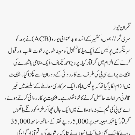
نگران نیوز
سری نگر//جموں و کشمیر کے انسداد بدعنوانی بیورو (ACB)نے جمعہ کو
سرینگر میں پولیس کے ایک ہیڈ کانسٹیبل کو مبینہ طور پر رشوت طلب اور قبول
کرنے کے الزام میں گرفتار کیا۔ پرویز احمد کیخلاف، ایک مقامی باشندے کی
شکایت پر اے سی بی کی طرف سے کارروائی کے دوران اسے پکڑا گیا۔ شکایت
میں الزام لگایا گیا تھا کہ پولیس اہلکار ایک سرکاری معاملے کے سلسلے میں غیر
قانونی مراعات حاصل کرنے کا خوہشمند ہے۔شکایت پر کارروائی کرتے ہوئے،
اے سی بی کی ٹیم نے بٹہ مالو علاقے میں ایک جال بچھا کر ملزم کو رنگے ہاتھوں
گرفتار کیا جبکہ مبینہ طور پر 5,000 روپے نقد کے ساتھ ساتھ 35,000
روپے کا چیک بھی ضبط کیا۔ انہوں نے بتایا کہ رشوت کی رقم آزاد گواہ کی