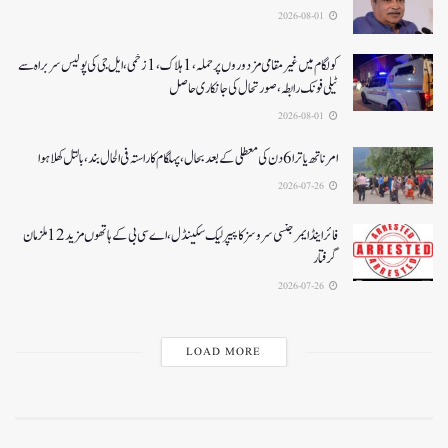
2026-08-01
کولگام میں غیر مقامی مزدوروں پر حملہ،1ہلاک،1زخمی،ایل جی کی پولیس سربراہ سے
ٹیلی فونک رابطہ، صورتحال کی جانکاری حاصل
2026-08-01
امرناتھ یاترا 6دن کی معطلی کے بعد بحال،پہلگام کا راستہ فی الحال بند، بالتل کھلا ہوا
2026-07-26
فائر اینڈ ایمرجنسی سروسز کا پیپر لیک سکینڈل،اے سی بی کے ہاتھوں مزید 12 ملزمان
گرفتار
2026-07-26
LOAD MORE