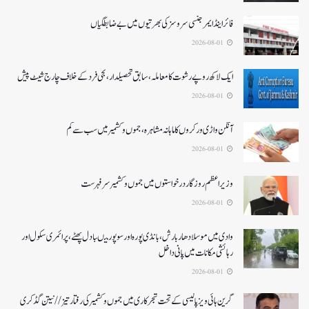
فائر اینڈ ایمرجنسی سروسزکی بھرتیوں میں بے ضابطگیاں
2026-08-01
ایک لاکھ روپے رشوت کا معاملہ،سابق تحصیلدار، نجی فرد کے خلاف چارج شیٹ پیش
2026-08-01
آنگن واڑی ورکروں کا ماہانہ مشاہرہ، جموں و کشمیر میں سب سے کم
2026-08-01
وزیر اعظم روزگار درخواستوں میں جموں و کشمیر سرفہرست
2026-08-01
وادی میں موسلادھار بارش،بانڈی پورہ اور سوپور میںبادل پھٹے، پرائمری سکول اور
رہائشی مکانات میں پانی داخل
2026-08-01
گرین ہائی ویز پالیسی کے تحت شجرکاری میں جموں و کشمیر کی رفتار تیز// نیتن گڈکری