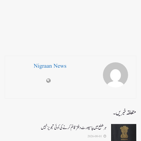
Nigraan News
متعلقہ خبریں۔
ہر ضلع میں پاسپورٹ دفتر قائم کرنے کی کوئی تجویز نہیں
2026-08-01