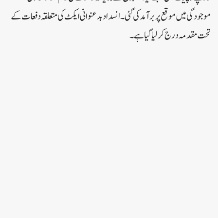
موجودگی میں موقع پر برآمد کی گئی۔انسداد بدعنوانی ایکٹ کی متعلقہ دفعات کے
تحت مقدمہ درج کر لیا گیا ہے۔