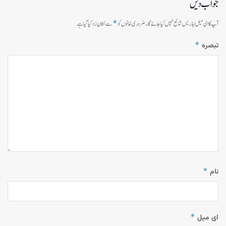
جواب دیں
*
آپ کا ای میل ایڈریس شائع نہیں کیا جائے گا۔
ضروری خانوں کو
سے نشان زد کیا گیا ہے
*
تبصرہ
*
نام
*
ای میل