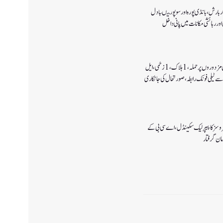
 بارش،بانڈی پورہ اور سوپور میںبادل
اور رہائشی مکانات میں پانی داخل
کولگام میں غیر مقامی مزدوروں پر حملہ،1ہلاک،1زخمی،ایل
سے ٹیلی فونک رابطہ، صورتحال کی جانکاری
سروسز کا پیپر لیک سکینڈل،اے سی بی کے