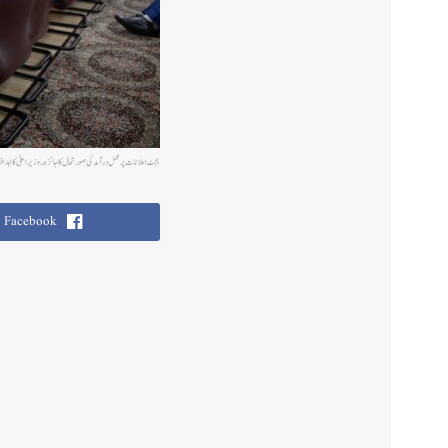
بجٹ اعلانات پر عمل درآمد کی صورتحال کا جائزہ۔وزیر اعلیٰ کا اہ
Facebook