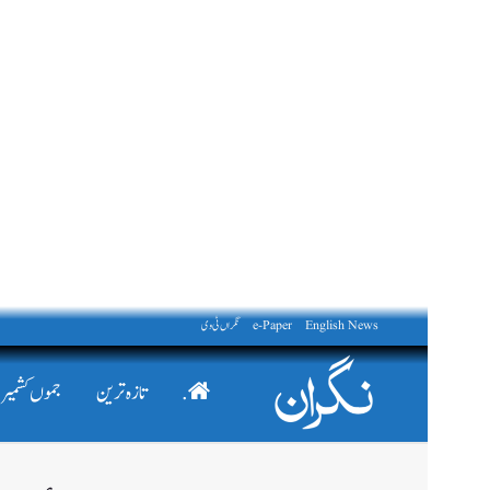
English News
e-Paper
نگراں ٹی وی
.
تازہ ترین
جموں کشمیر