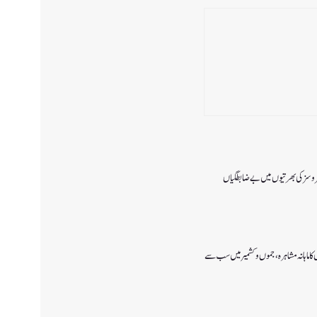
 سروسزکی بھرتیوں میں بے ضابطگیاں
ا ماہانہ مشاہرہ، جموں و کشمیر میں سب سے