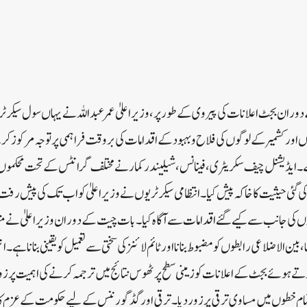
نگر// 2026-27 کے دوران بجٹ اعلانات کی پیروی کے طور پر، وزیر اعلیٰ عمر عبداللہ نے یہاں سول سی
اور کشمیر کے لوگوں کی فلاح و بہبود کے اقدامات کی بروقت فراہمی پر توجہ مرکوز ک
ے۔ایڈیشنل چیف سکریٹری، فینانس، شیلیندر کمار نے مختلف گرانٹس کے تحت محکموں
گئی حیثیت کا خاکہ پیش کیا۔انتظامی سیکرٹریوں نے وزیر اعلیٰ کو اب تک کی پیش رفت 
کموں کی جانب سے کیے گئے اقدامات سے آگاہ کیا۔بات چیت کے دوران وزیر اعلیٰ نے م
بین الاضلاعی رابطوں کو مضبوط بنانا اور ٹائم لائنز کی سختی سے تعمیل کو یقینی بنانا ہ
 کرتے ہوئے بجٹ کے اعلانات کو زمینی سطح پر ٹھوس نتائج میں ترجمہ کرنے کی اہمیت پر 
ام خطوں میں مساوی ترقی پر زور دیا۔ترقی اور گڈ گورننس کے لیے حکومت کے عزم کا 