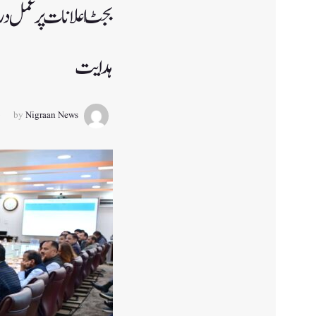
بجٹ اعلانات پر عمل درآ
ہدایت
by
Nigraan News