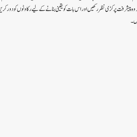
ہ وہ پیشرفت پر کڑی نظر رکھیں اور اس بات کو یقینی بنانے کے لیے رکاوٹوں کو دور ک
یں۔