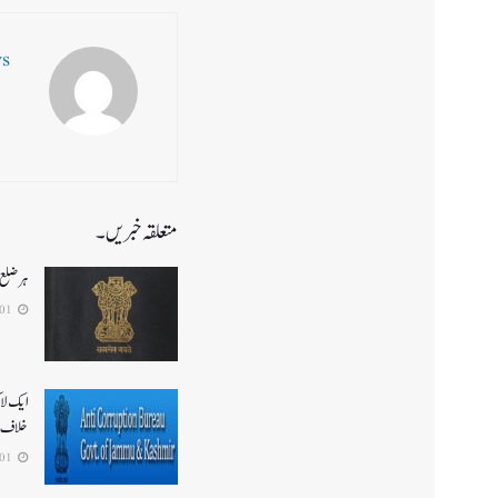
ws
متعلقہ خبریں۔
ہر ضلع 
2026-08-01
ایک لا
خلاف 
2026-08-01