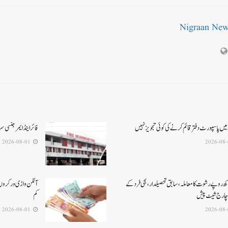
Nigraan Ne
میں پاسپورٹ دفتر قائم کرنے کی کوئی تجویز نہیں
فائر اینڈ ایمرجنسی
2026-08-01
کھ روپے رشوت کا معاملہ،سابق تحصیلدار، نجی فرد کے
آنگن واڑی ورکروں ک
چارج شیٹ پیش
کم
2026-08-01