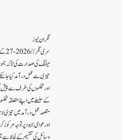
نگران نیوز
سری 
میٹنگ کی صدارت کی تاکہ جموں 
تیزی سے عمل درآمد کیا جا سک
اور محکموں کی طرف سے پیش کی 
کے سلسلے میں اپنے متعلقہ مح
مقصد عمل درآمد میں تیزی لانا، 
اور عوامی بہبود پر توجہ مرکوز
وسائل کی تقسیم کے لحاظ سے تم