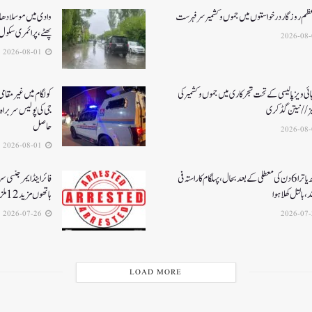
عظم روزگار درخواستوں میں جموں و کشمیر سرفہرست
وادی میں موسلادھار
پھٹے، پرائمری سکول 
2026-08-01
ئی ویز پالیسی کے تحت شجرکاری میں جموں و کشمیر کی
یز// نیتن گڈکری
جی کی پولیس سربراہ 
حاصل
2026-08-01
امرناتھ یاترا 6دن کی معطلی کے بعد بحال،پہلگام کا راستہ فی
فائر اینڈ ایمرجنسی 
د، بالتل کھلا ہوا
ہاتھوں مزید 12 ملزمان گرفتار
2026-07-26
LOAD MORE