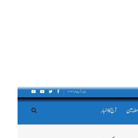
ہفتہ, اگست ۸, ۲۰۲۶
مضامین
آج کا اخبار