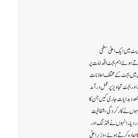
کرٹریٹ میں ایک اعلیٰ سطحی
رتے ہوئے اہم بجٹ اقدامات پر
 میں بجٹ کے مختلف اعلانات
اور بجٹ تجاویز پر عمل درآمد
تعدد ہدایات جاری کیں جن کا
ے۔ انہوں نے کارکردگی، شفافیت
زور دیا۔ انہوں نے فنڈنگ اور
اعادہ کرتے ہوئے، وزیر اعلیٰ