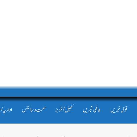
قومی خبریں
عالمی خبریں
کھیل/شوبز
صحت و سائنس
اداریہ/ 