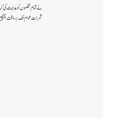
نے تمام محکموں کو ہدایت کی ک
ثمرات عوام تک بروقت پہنچ