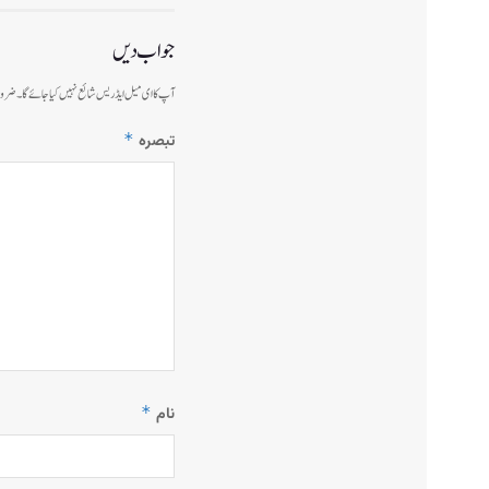
جواب دیں
آپ کا ای میل ایڈریس شائع نہیں کیا جائے گا۔
ضرور
*
تبصرہ
*
نام