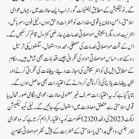
گے۔نوٹیفکیشن کے مطابق لیفٹیننٹ گورنر اب ایسے حالات میں، جہاں عوامی
سلامتی، امن و امان یا قومی مفادات کو خطرات لاحق ہوں، ٹیلی فون، موبائل،
انٹرنیٹ اور دیگر ڈیجیٹل مواصلاتی خدمات پر عارضی کنٹرول قائم کر سکیں گے۔
اس کے تحت مواصلاتی خدمات کی معطلی، محدود استعمال، سگنلوںکی ترسیل
روکنے اور حساس مواصلاتی مواد کی نگرانی جیسے اقدامات بھی شامل ہیں۔حکام
کے مطابق ایل جی کو انٹرسیپشن کی اجازت دینے، پیغامات کی نگرانی کرنے اور
خفیہ پیغامات یا ڈیٹا کی ڈکرپشن کروانے کے اختیارات بھی حاصل ہوں گے۔
بتایا گیا ہے کہ یہ اختیارات صرف غیرمعمولی حالات، عوامی ہنگامی صورتحال یا
قومی سلامتی سے متعلق معاملات میں استعمال کیے جائیں گے۔ٹیلی کمیونیکیشن
ایکٹ 2023 کی دفعہ 20(2) حکومت کو یہ اختیار فراہم کرتاہے کہ وہ عوامی
ایمرجنسی، داخلی بدامنی یا سلامتی کے خطرات کے پیش نظر مواصلاتی نظام پر