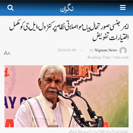
ایمرجنسی صورتحال میںمواصلاتی نظام پر کنٹرول، ایل جی کو مکمل
اختیارات تفویض
2026-05-09
by
Nigraan News
A
A
Reading Time: 1min read
ایل جی کی مذہبی رہنمائوں، علما، سماجی کارکنوں اور بزرگوں سے سامنے آنے کی اپیل