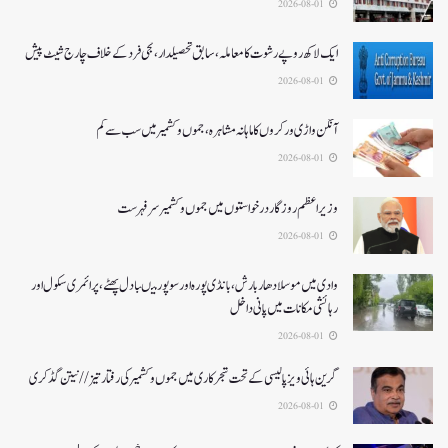
2026-08-01
ایک لاکھ روپے رشوت کا معاملہ،سابق تحصیلدار، نجی فرد کے خلاف چارج شیٹ پیش
2026-08-01
آنگن واڑی ورکروں کا ماہانہ مشاہرہ، جموں و کشمیر میں سب سے کم
2026-08-01
وزیر اعظم روزگار درخواستوں میں جموں و کشمیر سرفہرست
2026-08-01
وادی میں موسلادھار بارش،بانڈی پورہ اور سوپور میںبادل پھٹے، پرائمری سکول اور
رہائشی مکانات میں پانی داخل
2026-08-01
گرین ہائی ویز پالیسی کے تحت شجرکاری میں جموں و کشمیر کی رفتار تیز// نیتن گڈکری
2026-08-01