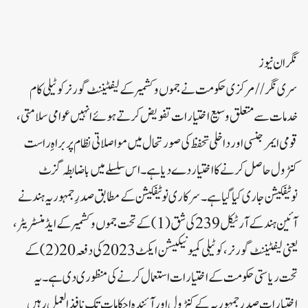
نگران نیوز
سری نگر//مرکزی حکومت نے جموں و کشمیر کے لیفٹیننٹ گورنر کو ٹیلی کام
خدمات سے متعلق وسیع اختیارات تفویض کرتے ہوئے انہیں عوامی سلامتی،
قومی ایمرجنسی اور داخلی تحفظ کی صورتحال میں مواصلاتی نظام پر براہِ راست
کنٹرول حاصل کرنے کا اختیار دے دیا ہے۔ اس سلسلے میں باضابطہ گزٹ
نوٹیفکیشن جاری کیا گیاہے۔سرکاری نوٹیفکیشن کے مطابق صدرِ جمہوریہ ہند نے
آئین ہند کے آرٹیکل 239 کی شق (1) کے تحت جموں و کشمیر کے ایڈمنسٹریٹر،
یعنی لیفٹیننٹ گورنر، کو ٹیلی کمیونیکیشن ایکٹ 2023 کی دفعہ 20(2) کے
تحت ریاستی حکومت کے اختیارات استعمال کرنے کی منظوری دی ہے۔ یہ
اختیارات صدرِ جمہوریہ کے کنٹرول اور آئندہ احکامات تک نافذ العمل رہیں