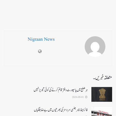
Nigraan News
متعلقہ خبریں۔
ہر ضلع میں پاسپورٹ دفتر قائم کرنے کی کوئی تجویز نہیں
2026-08-01
فائر اینڈ ایمرجنسی سروسزکی بھرتیوں میں بے ضابطگیاں