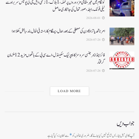
کولگام میں غیر مقامی مزدوروں پر حملہ،1ہلاک،1زخمی،ایل جی کی پولیس سربراہ سے
ٹیلی فونک رابطہ، صورتحال کی جانکاری حاصل
2026-08-01
امرناتھ یاترا 6دن کی معطلی کے بعد بحال،پہلگام کا راستہ فی الحال بند، بالتل کھلا ہوا
2026-07-26
فائر اینڈ ایمرجنسی سروسز کا پیپر لیک سکینڈل،اے سی بی کے ہاتھوں مزید 12 ملزمان
گرفتار
2026-07-26
LOAD MORE
جواب دیں
*
آپ کا ای میل ایڈریس شائع نہیں کیا جائے گا۔
ضروری خانوں کو
سے نشان زد کیا گیا ہے