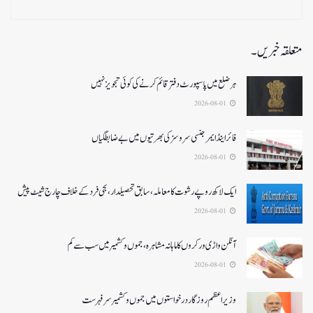
متعلقہ خبریں۔
ہر ضلع میں پاسپورٹ دفتر قائم کرنے کی کوئی تجویز نہیں
2026-08-01
فائر اینڈ ایمرجنسی سروسزکی بھرتیوں میں بے ضابطگیاں
2026-08-01
ایک لاکھ روپے رشوت کا معاملہ،سابق تحصیلدار، نجی فرد کے خلاف چارج شیٹ پیش
2026-08-01
آنگن واڑی ورکروں کا ماہانہ مشاہرہ، جموں و کشمیر میں سب سے کم
2026-08-01
وزیر اعظم روزگار درخواستوں میں جموں و کشمیر سرفہرست