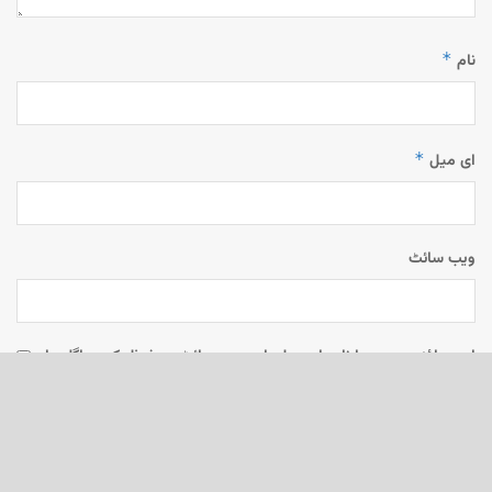
*
نام
*
ای میل
ویب‌ سائٹ
اس براؤزر میں میرا نام، ای میل، اور ویب سائٹ محفوظ رکھیں اگلی بار
جب میں تبصرہ کرنے کےلیے۔