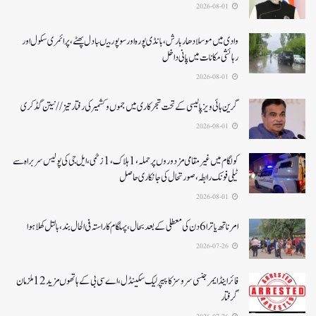
2026-08-01
وادی میں موسلادھار بارش،بانڈی پورہ اور سوپور میںبادل پھٹے، پرائمری سکول اور
رہائشی مکانات میں پانی داخل
2026-08-01
گرین ہائی ویز پالیسی کے تحت شجرکاری میں جموں و کشمیر کی رفتار تیز// نیتن گڈکری
2026-08-01
کولگام میں غیر مقامی مزدوروں پر حملہ،1ہلاک،1زخمی،ایل جی کی پولیس سربراہ سے
ٹیلی فونک رابطہ، صورتحال کی جانکاری حاصل
2026-08-01
امرناتھ یاترا 6دن کی معطلی کے بعد بحال،پہلگام کا راستہ فی الحال بند، بالتل کھلا ہوا
2026-07-26
فائر اینڈ ایمرجنسی سروسز کا پیپر لیک سکینڈل،اے سی بی کے ہاتھوں مزید 12 ملزمان
گرفتار