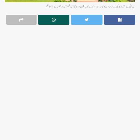
این آئی اے مقدمات کی روزانہ سماعت کا فیصلہ، سپریم کورٹ کا ریاستوں اور یوٹیز میں خصوصی عدالتوں کے قیام کا حکم