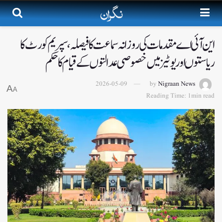
این آئی اے مقدمات کی روزانہ سماعت کا فیصلہ، سپریم کورٹ کا
ریاستوں اور یوٹیز میں خصوصی عدالتوں کے قیام کا حکم
2026-05-09
by
Nigraan News
A
A
Reading Time: 1min read