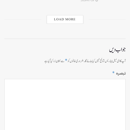
2026-07-26
LOAD MORE
جواب دیں
*
آپ کا ای میل ایڈریس شائع نہیں کیا جائے گا۔
ضروری خانوں کو
سے نشان زد کیا گیا ہے
*
تبصرہ