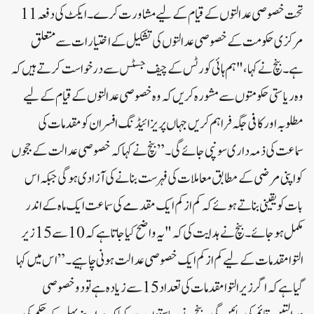
تحت خصوصی عدالتوں کے قیام کے لیے مشاورت کرے۔ایکٹ کی دفعہ 11
مرکزی حکومت کے خصوصی عدالتوں کی تشکیل کے اختیارات سے متعلق
ہے۔بنچ نے کہا، "ہم ہائی کورٹس کے چیف جسٹس سے درخواست کرتے ہیں کہ
وہ ریاستی حکومتوں سے مشورہ کریں کہ وہ خصوصی عدالتوں کے قیام کے لیے
مطلوبہ اور کافی جگہ فراہم کریں جہاں پریزائیڈنگ افسران کو مقدمات کی
سماعت کی ذمہ داری سونپی جائے گی۔”بنچ نے کہا کہ خصوصی عدالت کے ججوں
کو اپنی مرضی کے مطابق معاملات کی فہرست بنانے کی آزادی ہوگی جبکہ اس
بات کو یقینی بناتے ہوئے کہ کم از کم ایک مقدمے کی سماعت ایک ماہ کے اندر
مکمل ہو جائے۔بنچ نے ہدایت کی کہ "یہ واضح کیا جاتا ہے کہ 10 سے 15 زیر
التوا مقدمات کے لیے کم از کم ایک خصوصی عدالت ہونی چاہیے۔” اس میں کہا
گیا ہے کہ اگر زیر التوا مقدمات کی تعداد 15 سے زیادہ ہے تو دو خصوصی