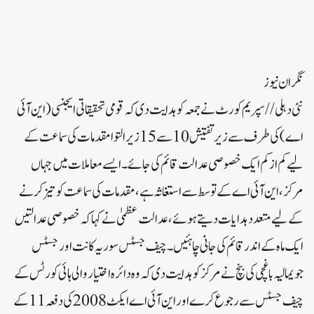
نگران نیوز
نئی دہلی//سپریم کورٹ نے جمعہ کو ہدایت دی کہ قومی تحقیقاتی ایجنسی (این آئی
اے)کی طرف سے زیر تفتیش 10 سے 15 زیر التوا مقدمات کی سماعت کے
لیے کم از کم ایک خصوصی عدالت قائم کی جائے۔ایسے معاملات میں جہاں
مرکز، این آئی اے کے توسط سے استغاثہ ہے، مقدمات کی سماعت کو تیز کرنے
کے لیے متعدد ہدایات دیتے ہوئے، عدالت عظمیٰ نے کہا کہ خصوصی عدالتیں
ایک ماہ کے اندر قائم کی جانی چاہئیں۔چیف جسٹس سوریہ کانت اور جسٹس
جویمالیہ باغچی کی بنچ نے مرکز کو ہدایت دی کہ وہ دائرہ اختیار والی ہائی کورٹس کے
چیف جسٹس سے رجوع کرے اور این آئی اے ایکٹ 2008 کی دفعہ 11 کے