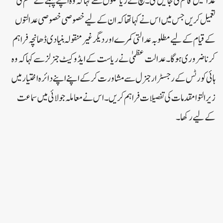
عدالتیں قائم کی جائیں گی۔بنچ نے ریاستوں سے کہا کہ وہ اپنے پہلے کے حکم کی
تعمیل کریں جس میں اس نے کہا تھا کہ ان کے لیے خصوصی خصوصی عدالتوں
کے قیام کے لیے مطلوبہ عدالتی کمرے اور دیگر غیر منقولہ بنیادی ڈھانچہ فراہم
کرنا ضروری ہوگا۔عدالت عظمیٰ نے ریاست کے ایڈوکیٹ جنرلز سے کہا کہ وہ
ہائی کورٹس کے رجسٹرار جنرل سے مشاورت کرکے اپنے اپنے دائرہ اختیار میں
زیر التوا مقدمات کی تفصیلات فراہم کریں۔اس نے معاملہ جولائی میں سماعت
کے لیے رکھا۔