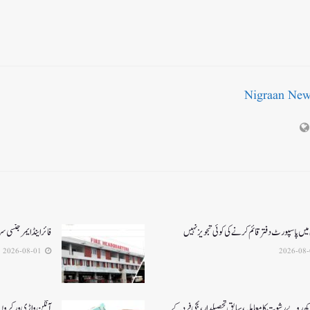
Nigraan Ne
میں پاسپورٹ دفتر قائم کرنے کی کوئی تجویز نہیں
فائر اینڈ ایمرجنسی
2026-08-01
کھ روپے رشوت کا معاملہ،سابق تحصیلدار، نجی فرد کے
آنگن واڑی ورکروں ک