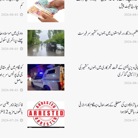
چارج شیٹ پیش
کم
2026-08-01
عظم روزگار درخواستوں میں جموں و کشمیر سرفہرست
وادی میں موسلادھار
پھٹے، پرائمری سکول 
2026-08-01
ئی ویز پالیسی کے تحت شجرکاری میں جموں و کشمیر کی
یز// نیتن گڈکری
جی کی پولیس سربراہ 
حاصل
2026-08-01
امرناتھ یاترا 6دن کی معطلی کے بعد بحال،پہلگام کا راستہ فی
فائر اینڈ ایمرجنسی 
د، بالتل کھلا ہوا
ہاتھوں مزید 12 ملزمان گرفتار
2026-07-26