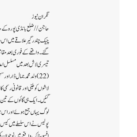
نگران نیوز
حاجن//ضلع بانڈی پورہ کے حاجن
چیک چندرگیر علاقے میں اس وقت
گئے۔واقعے کے فوری بعد مقامی
لاشوں کو طبی اور قانونی رسمی ک
گئیں۔ایک ہی گائوں کے تین نو
لوگ یہاں جمع ہوئے اور اس نا
پولیس نے اس سلسلے میں کیس 
افسوسناک واقعے میں نوجوان کی 