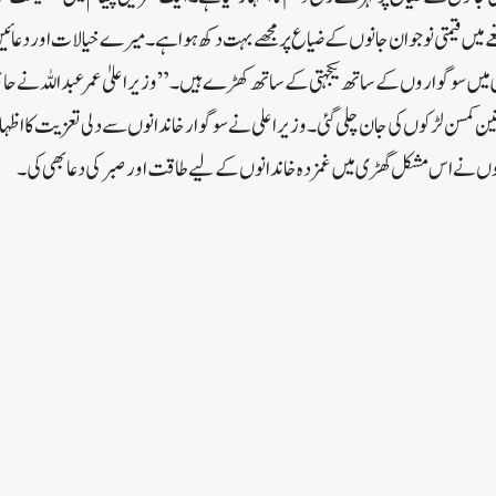
ں قیمتی نوجوان جانوں کے ضیاع پر مجھے بہت دکھ ہوا ہے۔ میرے خیالات اور دعائیں 
یں سوگواروں کے ساتھ یکجہتی کے ساتھ کھڑے ہیں۔”وزیراعلیٰ عمر عبداللہ نے حاجن 
 تین کمسن لڑکوں کی جان چلی گئی۔وزیراعلی نے سوگوار خاندانوں سے دلی تعزیت کا اظہا
وں نے اس مشکل گھڑی میں غمزدہ خاندانوں کے لیے طاقت اور صبر کی دعا بھی کی۔