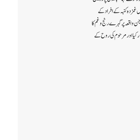
غمزدہ کنبہ کے افراد کے
واقعہ پر گہرے رنج و غم کا
ر کیا اور مرحوم کی روح کے