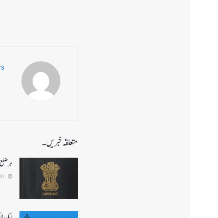
ws
متعلقہ خبریں۔
ہر ضلع 
2026-08-01
ایک لا