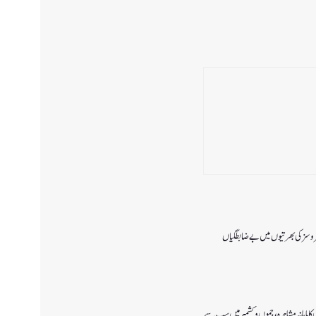
 سروسزکی بھرتیوں میں بے ضابطگیاں
ا ماہانہ مشاہرہ، جموں و کشمیر میں سب سے