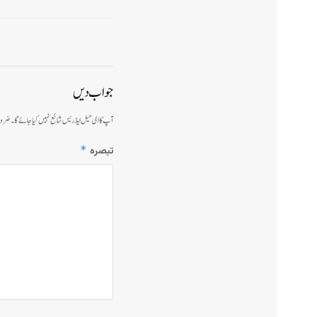
جواب دیں
آپ کا ای میل ایڈریس شائع نہیں کیا جائے گا۔
ضرور
*
تبصرہ