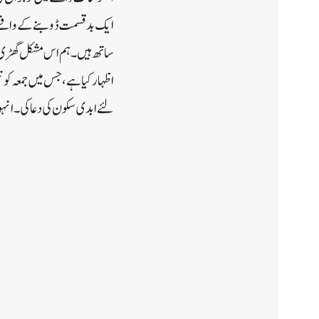
ایک بدقسمت ڈوبنے کے واقعے می
ساتھ ہیں۔ ہم اس مشکل گھڑی م
اظہار کیا ہے، جس میں جمعہ کو
لئے ابدی سکون کی دعا کی۔انہ