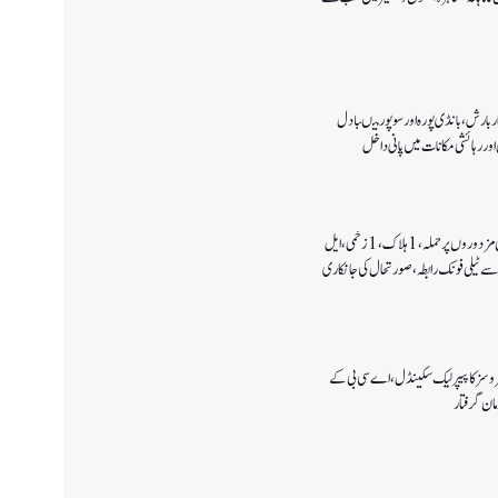
 بارش،بانڈی پورہ اور سوپور میںبادل
اور رہائشی مکانات میں پانی داخل
کولگام میں غیر مقامی مزدوروں پر حملہ،1ہلاک،1زخمی،ایل
سے ٹیلی فونک رابطہ، صورتحال کی جانکاری
سروسز کا پیپر لیک سکینڈل،اے سی بی کے