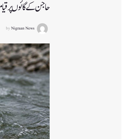
حاجن کے گائوں پر قیامت ٹوٹ پڑی،3 
by
Nigraan News