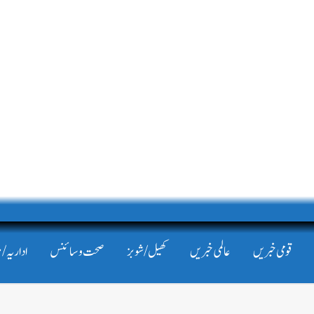
قومی خبریں
عالمی خبریں
کھیل/شوبز
صحت و سائنس
اداریہ/ 