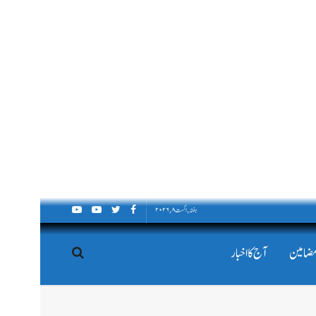
ہفتہ, اگست ۸, ۲۰۲۶
مضامین
آج کا اخبار