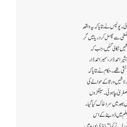
پولیس نے بتایا کہ یہ واقعہ
لطی سے پھسل کر دریا میں گر
شیں نکالی گئیں، جب کہ
 امدادی کوششوں کے بعد نکال لی گئی۔مرنے والوں کی شناخت عادل احمد ڈار (18) ولد بشیر احمد ڈار ، سمیر احمد ڈار
 حاجن کے رہائشی تھے۔حکام نے بتایا کہ
عد لاشیں ورثا کے حوالے کی
صغریٰ بپا ہوئی۔سینکڑوں
بعد میں سرد خاک کیا گیا۔
ہلم میں ڈوبنے کے اس
رنر نے کہا "بانڈی پورہ میں