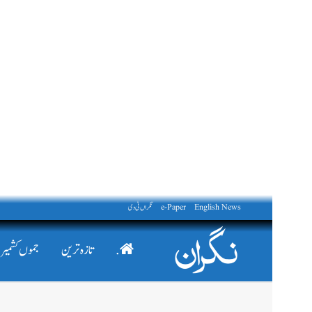
English News
e-Paper
نگراں ٹی وی
.
تازہ ترین
جموں کشمیر