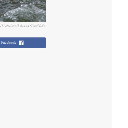
حاجن کے گائوں پر قیامت ٹوٹ پڑی،3 نوجوان بیک وقت غرقآب
Facebook