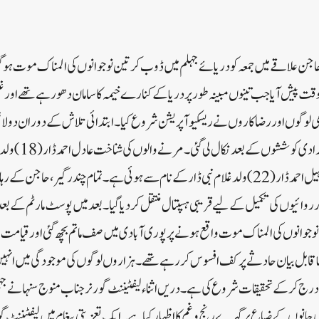
 علاقے میں جمعہ کو دریائے جہلم میں ڈوب کر تین نوجوانوں کی المناک موت ہو گئی۔
 پیش آیا جب تینوں مبینہ طور پر دریا کے کنارے خیمہ کا سامان دھو رہے تھے اور غ
 لوگوں اور رضاکاروں نے ریسکیو آپریشن شروع کیا۔ ابتدائی تلاش کے دوران دو لا
تیسری لاش بعد میں مسلسل
(22) ولد محمد جمال ڈار اور سہیل احمد ڈار (22) ولد غلام نبی ڈار کے نام سے ہوئی ہے۔ تمام چندرگیر،
ارروائیوں کی تکمیل کے لیے قریبی ہسپتال منتقل کر دیا گیا ۔ بعد میں پوسٹ مارٹم کے ب
جوانوں کی المناک موت واقع ہونے پر پوری آبادی میں صف ماتم بچھ گئی اور قیامت 
قابل بیان حادثے پر کف افسوس کررہے تھے۔ہزاروں لوگوں کی موجودگی میں انہیں 
درج کرکے تحقیقات شروع کی ہے۔دریں اثناء لیفٹیننٹ گورنر جناب منوج سنہا نے ج
جانوں کے ضیاع پر گہرے رنج و غم کا اظہار کیا ہے۔ایک تعزیتی پیغام میں لیفٹیننٹ گو