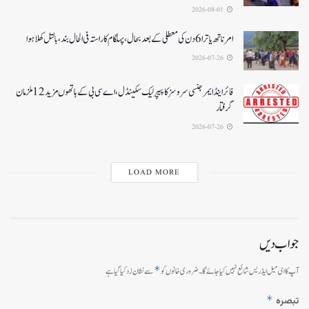
2026-08-01
امرناتھ یاترا 6دن کی معطلی کے بعد بحال،پہلگام کا راستہ فی الحال بند، بالتل کھلا ہوا
2026-07-26
فائر اینڈ ایمرجنسی سروسز کا پیپر لیک سکینڈل،اے سی بی کے ہاتھوں مزید 12 ملزمان
گرفتار
2026-07-26
LOAD MORE
جواب دیں
*
آپ کا ای میل ایڈریس شائع نہیں کیا جائے گا۔
ضروری خانوں کو
سے نشان زد کیا گیا ہے
*
تبصرہ