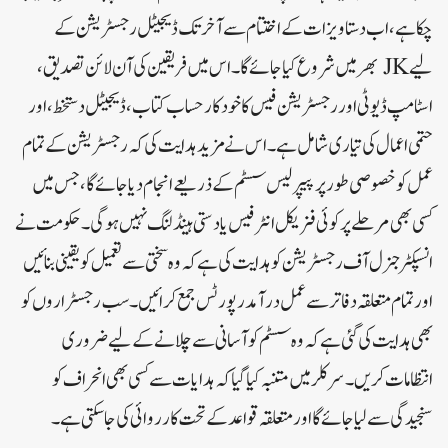
چکا ہے، اب دستاویزات کے اختتام سے آخر تک ڈیجیٹل رجسٹریشن کے
لیے JK بھر میں شروع کیا جائے گا۔ اس میں فریقین کی آن لائن تصدیق،
اسٹامپ ڈیوٹی اور رجسٹریشن فیس کا خودکار حساب کتاب، ڈیجیٹل دستخط، اور
حتمی اعمال کی تیاری شامل ہے۔ اس نے مزید ہدایت کی کہ رجسٹریشن کے تمام
عمل کو خصوصی طور پر پیپر لیس سسٹم کے ذریعے انجام دیا جائے گا، جس میں
کسی بھی مرحلے پر کوئی فزیکل انٹرفیس یا دستی ہینڈلنگ نہیں ہوگی۔حکومت نے
انسپکٹر جنرل آف رجسٹریشن کو ہدایت کی ہے کہ وہ سختی سے تعمیل کو یقینی بنائیں
اور تمام متعلقہ دفاتر سے عمل درآمد رپورٹس جمع کرائیں۔ سب رجسٹراروں کو
بھی ہدایت کی گئی ہے کہ وہ سسٹم کو آسانی سے چلانے کے لیے ضروری
انتظامات کریں۔سرکلر میں متنبہ کیا گیا کہ ہدایات سے کسی بھی انحراف کو
سنجیدگی سے لیا جائے گا اور متعلقہ قواعد کے تحت کارروائی کی جا سکتی ہے۔