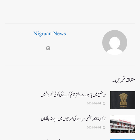
Nigraan News
متعلقہ خبریں۔
ہر ضلع میں پاسپورٹ دفتر قائم کرنے کی کوئی تجویز نہیں
2026-08-01
فائر اینڈ ایمرجنسی سروسزکی بھرتیوں میں بے ضابطگیاں
2026-08-01