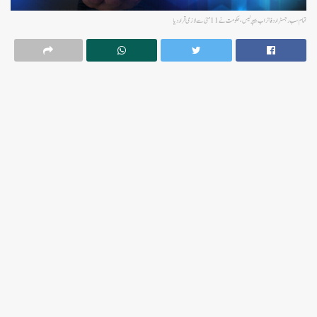
تمام سب رجسٹرار دفاتر اب پیپر لیس ، حکومت نے 11 مئی سے لازمی قرار دیا