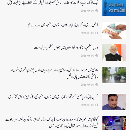
ایک لاکھ روپے رشوت کا معاملہ،سابق تحصیلدار، نجی فرد کے خلاف چارج شیٹ پیش
2026-08-01
آنگن واڑی ورکروں کا ماہانہ مشاہرہ، جموں و کشمیر میں سب سے کم
2026-08-01
وزیر اعظم روزگار درخواستوں میں جموں و کشمیر سرفہرست
2026-08-01
وادی میں موسلادھار بارش،بانڈی پورہ اور سوپور میںبادل پھٹے، پرائمری سکول اور
رہائشی مکانات میں پانی داخل
2026-08-01
گرین ہائی ویز پالیسی کے تحت شجرکاری میں جموں و کشمیر کی رفتار تیز// نیتن گڈکری
2026-08-01
کولگام میں غیر مقامی مزدوروں پر حملہ،1ہلاک،1زخمی،ایل جی کی پولیس سربراہ سے
ٹیلی فونک رابطہ، صورتحال کی جانکاری حاصل