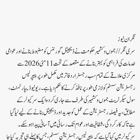
نگران نیوز
سری نگر// جموں و کشمیر حکومت نے ڈیجیٹل گورننس کو مضبوط بنانے اور عوامی
خدمات کی فراہمی کو بہتر بنانے کے مقصد کے تحت 11 مئی 2026 سے
مرکزی علاقے کے تمام سب رجسٹرار دفاتر میں مکمل طور پر پیپر لیس
رجسٹریشن سسٹم کو لازمی طور پر نافذ کرنے کا حکم دیا ہے۔ ریونیو ڈیپارٹمنٹ،
سول سیکرٹریٹ جموں و کشمیر کی طرف سے جاری کردہ ایک سرکیولر کے
مطابق، یہ فیصلہ رجسٹریشن کے عمل کو جدید اور ڈیجیٹل بنانے کے لیے لیا گیا
ہے تاکہ کارکردگی، شفافیت اور عوام تک رسائی میں آسانی پیدا ہو سکے۔
سرکیولر میں کہا گیا ہے کہ پیپر لیس رجسٹریشن سسٹم، جس کا پہلے ہی تجربہ کیا جا