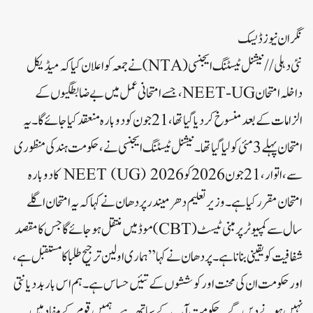
نگران نیوز ڈیسک
نئی دہلی// نیشنل ٹیسٹنگ ایجنسی (NTA) نے جمعہ کو اعلان کیا کہ میڈیکل
داخلہ امتحان NEET-UG، جسے امتحانی عمل میں بے ضابطگیوں کے
الزامات کے بعد منسوخ کر دیا گیا تھا، 21 جون کو دوبارہ منعقد کیا جائے گا۔یہ
امتحان پہلے 3 مئی کو لیا گیا تھا۔نیشنل ٹیسٹنگ ایجنسی نے، حکومت ہند کی منظوری
سے، اتوار، 21 جون 2026 کو NEET (UG) 2026 کا دوبارہ
امتحان مقرر کیا ہے۔وزیر تعلیم دھر میندر پردھان نے کہاکہ یہ امتحان اگلے
سال سے کمپیوٹر پر مبنی ٹیسٹ (CBT) موڈ میں منتقل ہو جائے گا جس کا مقصد
شفافیت کو یقینی بنانا ہے۔پردھان نے کہا”ہماری اولین ترجیح طلبا کا مستقبل ہے،
اور حکومت ان کی محنت اور کوششوں کے تئیں حساس ہے۔ ہم اس بار بددیانتی
نہیں ہونے دیں گے۔ حکومت آپ کے ساتھ ہے۔ ہمیں قوم کے مفاد میں