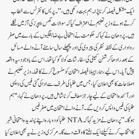
ایک مشکل فیصلہ کرنا پڑا۔ ہم بہت دکھی ہیں،” ۔ پریس کانفرنس سے خطاب
کرتے ہوئے وزیر تعلیم نے اعتراف کیا کہ سوالات گس پیپرز کی آڑ میں نکلے
ہیں۔پردھان نے کہا کہ حکومت نے امتحانی بے ضابطگیوں کے بارے میں صفر
رواداری کے نقطہ نظر کی پیروی کی اور پچھلے سال سامنے آنے والے مسائل
کے بعد رادھا کرشنن کمیٹی کی سفارشات کو لاگو کیا تھا۔ اس کے باوجود، یہ واقعہ
پیش آیا۔ اس لیے، ہمارا پہلا فیصلہ امتحان کو منسوخ کرنے کا تھا۔وزیر تعلیم نے
اصلاحات کا بھی اعلان کیا، جس میں طلبا کی طرف سے ادا کی گئی فیس کی واپسی
اور آئندہ امتحان کے لیے چارجز معاف کرنا شامل ہیں۔ پردھان نے کہا، "ہم
طلبا کی فیس واپس کر دیں گے۔ آنے والے امتحان میں صفر فیس
ہوگا۔”پردھان نے مزید کہا کہ NTA طلبا کو دوبارہ اپنے پسندیدہ امتحانی شہر
کا انتخاب کرنے کیلئے ایک ہفتے کا وقت دے گا۔مرکزی وزیر نے یہ بھی اعلان کیا