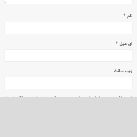
*
نام
*
ای میل
ویب‌ سائٹ
اس براؤزر میں میرا نام، ای میل، اور ویب سائٹ محفوظ رکھیں اگلی بار
جب میں تبصرہ کرنے کےلیے۔