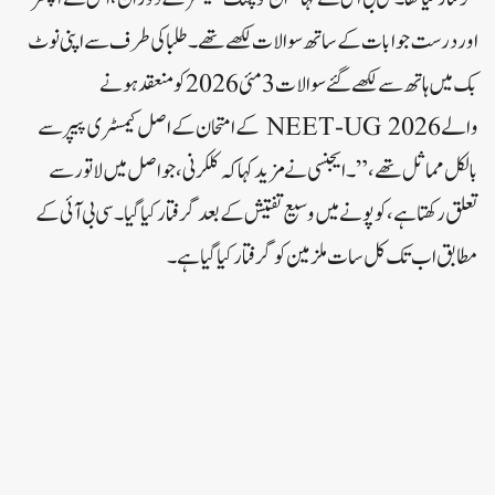
اور درست جوابات کے ساتھ سوالات لکھے تھے۔ طلبا کی طرف سے اپنی نوٹ
بک میں ہاتھ سے لکھے گئے سوالات 3 مئی 2026 کو منعقد ہونے
والے NEET-UG 2026 کے امتحان کے اصل کیمسٹری پیپر سے
بالکل مماثل تھے،” ۔ایجنسی نے مزید کہا کہ کلکرنی، جو اصل میں لاتور سے
تعلق رکھتا ہے، کو پونے میں وسیع تفتیش کے بعد گرفتار کیا گیا ۔سی بی آئی کے
مطابق اب تک کل سات ملزمین کو گرفتار کیا گیا ہے۔