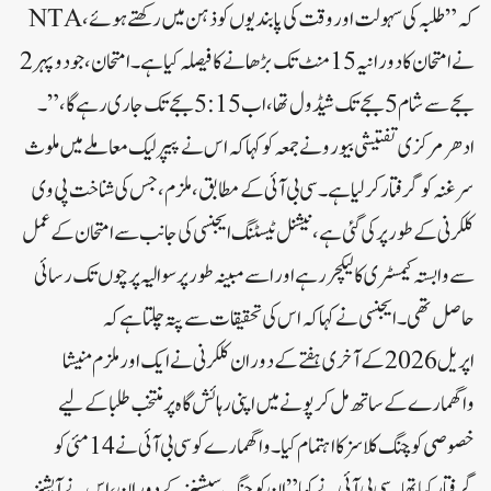
کہ”طلبہ کی سہولت اور وقت کی پابندیوں کو ذہن میں رکھتے ہوئے، NTA
نے امتحان کا دورانیہ 15 منٹ تک بڑھانے کا فیصلہ کیا ہے۔ امتحان، جو دوپہر 2
بجے سے شام 5 بجے تک شیڈول تھا، اب 5:15 بجے تک جاری رہے گا،” ۔
ادھرمرکزی تفتیشی بیورو نے جمعہ کو کہا کہ اس نے پیپر لیک معاملے میں ملوث
سرغنہ کو گرفتار کر لیا ہے۔سی بی آئی کے مطابق، ملزم، جس کی شناخت پی وی
کلکرنی کے طور پر کی گئی ہے، نیشنل ٹیسٹنگ ایجنسی کی جانب سے امتحان کے عمل
سے وابستہ کیمسٹری کا لیکچرر ہے اور اسے مبینہ طور پر سوالیہ پرچوں تک رسائی
حاصل تھی۔ایجنسی نے کہا کہ اس کی تحقیقات سے پتہ چلتا ہے کہ
اپریل 2026 کے آخری ہفتے کے دوران کلکرنی نے ایک اور ملزم منیشا
واگھمارے کے ساتھ مل کر پونے میں اپنی رہائش گاہ پر منتخب طلبا کے لیے
خصوصی کوچنگ کلاسز کا اہتمام کیا۔ واگھمارے کو سی بی آئی نے 14 مئی کو
گرفتار کیا تھا۔سی بی آئی نے کہا”ان کوچنگ سیشنز کے دوران، اس نے آپشنز