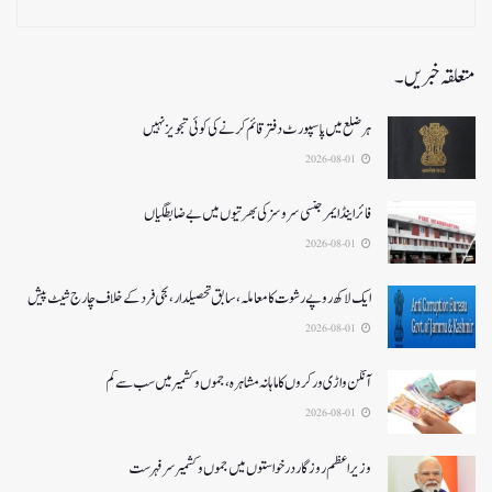
متعلقہ خبریں۔
ہر ضلع میں پاسپورٹ دفتر قائم کرنے کی کوئی تجویز نہیں
2026-08-01
فائر اینڈ ایمرجنسی سروسزکی بھرتیوں میں بے ضابطگیاں
2026-08-01
ایک لاکھ روپے رشوت کا معاملہ،سابق تحصیلدار، نجی فرد کے خلاف چارج شیٹ پیش
2026-08-01
آنگن واڑی ورکروں کا ماہانہ مشاہرہ، جموں و کشمیر میں سب سے کم
2026-08-01
وزیر اعظم روزگار درخواستوں میں جموں و کشمیر سرفہرست