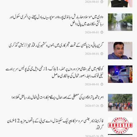
2026-08-01
وادی میں موسلادھار بارش،بانڈی پورہ اور سوپور میںبادل پھٹے، پرائمری سکول اور
رہائشی مکانات میں پانی داخل
2026-08-01
گرین ہائی ویز پالیسی کے تحت شجرکاری میں جموں و کشمیر کی رفتار تیز// نیتن گڈکری
2026-08-01
کولگام میں غیر مقامی مزدوروں پر حملہ،1ہلاک،1زخمی،ایل جی کی پولیس سربراہ سے
ٹیلی فونک رابطہ، صورتحال کی جانکاری حاصل
2026-08-01
امرناتھ یاترا 6دن کی معطلی کے بعد بحال،پہلگام کا راستہ فی الحال بند، بالتل کھلا ہوا
2026-07-26
فائر اینڈ ایمرجنسی سروسز کا پیپر لیک سکینڈل،اے سی بی کے ہاتھوں مزید 12 ملزمان
گرفتار
2026-07-26