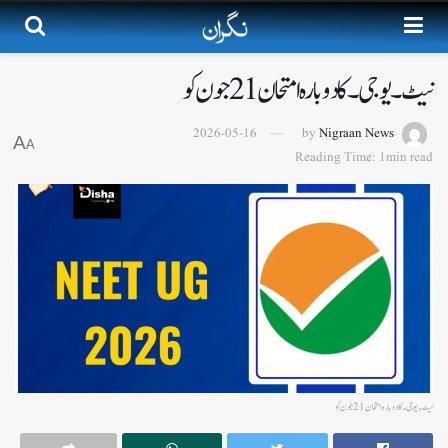
نیٹ۔ یوجی۔کا دوبارہ امتحان 21 جون کو
2026-05-16
by
Nigraan News
A
A
Reading Time: 1min read
نیٹ۔ یوجی۔کا دوبارہ امتحان 21 جون کو