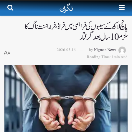
پانچ لاکھ کے سیبوں کی فراہمی میں فراڈ، فراراننت ناگ کا
ملزم 10سال بعدگرفتار
2026-05-16
by
Nigraan News
A
A
Reading Time: 1min read