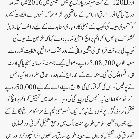
اور 120B کے تحت مہیندر پارک پولیس سٹیشن میں 2016 میں مقدمہ
درج کیا گیا تھا۔ اسحاق اور اس کے ساتھی پر الزام تھا کہ انہوں نے شکایت کنندہ
کو کشمیری سیب کی کھیپ کے جعلی کاروباری معاہدے کے لیے راغب کیا۔ڈپٹی
کمشنر آف پولیس(کرائم برانچ)سنجیو کمار یادو نے کہا کہ ملزمین نے سیب کی
کھیپ کی بروقت فراہمی کی یقین دہانی کے بعد مختلف مواقع پر شکایت کنندہ سے
مبینہ طور پر 5,08,700 روپے وصول کیے۔ تاہم نہ تو سامان پہنچایا گیا اور نہ
ہی رقم واپس کی گئی۔مقدمے کے اندراج کے بعد، اسحاق مفرور ہو گیا، جس
نے پولیس کو اس کی گرفتاری کی اطلاع دینے والے کے لیے 50,000 روپے
کے انعام کا اعلان کیا۔ کیس کی پیچیدگی کی وجہ سے بعد میں تفتیش کرائم برانچ کو
منتقل کر دی گئی۔پولیس نے کہا کہ ایک خصوصی ٹیم نے ملزم کا سراغ لگانے کے
لیے جموں و کشمیر، خاص طور پر اننت ناگ میں وسیع تکنیکی نگرانی اور فیلڈ کی
تصدیق کی۔ تفتیش کاروں نے مبینہ طور پر سابق ساتھیوں، ٹرانسپورٹرز اور اس