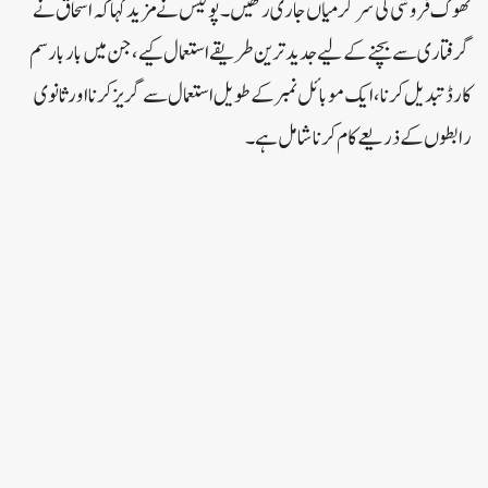
تھوک فروشی کی سرگرمیاں جاری رکھیں۔پولیس نے مزید کہا کہ اسحاق نے
گرفتاری سے بچنے کے لیے جدید ترین طریقے استعمال کیے، جن میں بار بار سم
کارڈ تبدیل کرنا، ایک موبائل نمبر کے طویل استعمال سے گریز کرنا اور ثانوی
رابطوں کے ذریعے کام کرنا شامل ہے۔