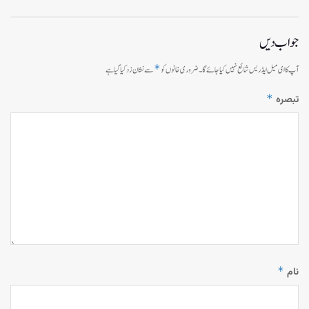
جواب دیں
*
آپ کا ای میل ایڈریس شائع نہیں کیا جائے گا۔
ضروری خانوں کو
سے نشان زد کیا گیا ہے
*
تبصرہ
*
نام