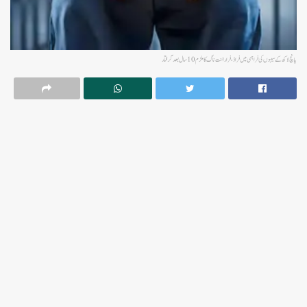
پانچ لاکھ کے سیبوں کی فراہمی میں فراڈ، فراراننت ناگ کا ملزم 10سال بعدگرفتار