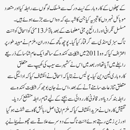
کے پھلوں کے کاروبار کے نیٹ ورک سے منسلک لوگوں سے رابطہ کیا اور متعدد
موبائل نمبروں کا تجزیہ کیا جن کا شبہ ہے کہ وہ اس سے جڑے ہوئے ہیں۔
مسلسل نگرانی اور ذرائع پر مبنی معلومات کے بعد بالآخر 13 مئی کو اسحاق کو اننت
ناگ سبزی منڈی سے گرفتار کیا گیا۔پوچھ گچھ کے دوران، ملزم نے مبینہ طور پر
اعتراف کیا کہ وہ 2011 میں شکایت کنندہ کے ساتھ ایک عام شناسا کے ذریعے
رابطے میں آیا تھا اور بعد میں اس نے کشمیر سے سیب کی کھیپ سے متعلق
کاروباری لین دین کیا۔پولیس نے بتایا کہ اسحاق نے انکشاف کیا کہ ادائیگی سے
متعلق تنازعات سامنے آنے کے بعد، اس نے جان بوجھ کر شکایت کنندہ سے
رابطہ بند کر دیا اور قانونی کارروائی سے بچنے کے لیے تمام رابطہ منقطع کر دیا۔
تفتیش کاروں نے مزید انکشاف کیا کہ ملزم اپنی اصل رہائش گاہ سے شفٹ ہو گیا
اور زیر زمین رہتے ہوئے اننت ناگ کے دوسرے علاقے سے چھوٹے پیمانے پر