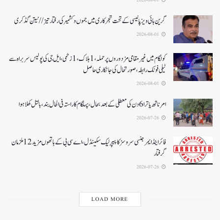
گرین ہائی ویز پالیسی کے تحت شجرکاری میں جموں و کشمیر کی رفتار تیز// نیتن گڈکری
2026-08-01
کولگام میں غیر مقامی مزدوروں پر حملہ،1ہلاک،1زخمی،ایل جی کی پولیس سربراہ سے
ٹیلی فونک رابطہ، صورتحال کی جانکاری حاصل
2026-08-01
امرناتھ یاترا 6دن کی معطلی کے بعد بحال،پہلگام کا راستہ فی الحال بند، بالتل کھلا ہوا
2026-07-26
فائر اینڈ ایمرجنسی سروسز کا پیپر لیک سکینڈل،اے سی بی کے ہاتھوں مزید 12 ملزمان
گرفتار
2026-07-26
LOAD MORE