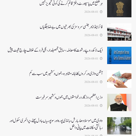
ہر ضلع میں پاسپورٹ دفتر قائم کرنے کی کوئی تجویز نہیں
2026-08-01
فائر اینڈ ایمرجنسی سروسزکی بھرتیوں میں بے ضابطگیاں
2026-08-01
ایک لاکھ روپے رشوت کا معاملہ،سابق تحصیلدار، نجی فرد کے خلاف چارج شیٹ پیش
2026-08-01
آنگن واڑی ورکروں کا ماہانہ مشاہرہ، جموں و کشمیر میں سب سے کم
2026-08-01
وزیر اعظم روزگار درخواستوں میں جموں و کشمیر سرفہرست
2026-08-01
وادی میں موسلادھار بارش،بانڈی پورہ اور سوپور میںبادل پھٹے، پرائمری سکول اور
رہائشی مکانات میں پانی داخل
2026-08-01