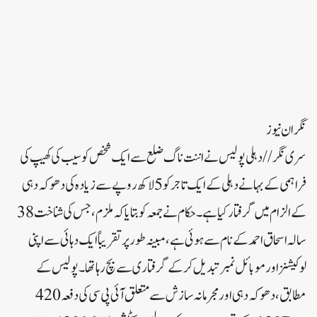
نگران نیوز
سری نگر// دہلی پولیس نے اننت ناگ ضلع سے ایک شخص کو سیب کی کھیپ کی
فراہمی کے بہانے دہلی کے ایک تاجر کو 5 لاکھ روپے سے زیادہ کی دھوکہ دہی
کے الزام میں گرفتار کیا ہے۔حکام نے جمعہ کو بتایا کہ ملزم، جس کی شناخت 38
سالہ اسحاق احمد کے نام سے ہوئی ہے، مبینہ طور پر تقریباً ایک دہائی سے اپنی
لوکیشنز اور موبائل نمبر تبدیل کرکے گرفتاری سے بچ رہا تھا۔پولیس کے
مطابق، دھوکہ دہی اور مجرمانہ سازش سے متعلق آئی پی سی کی دفعہ 420