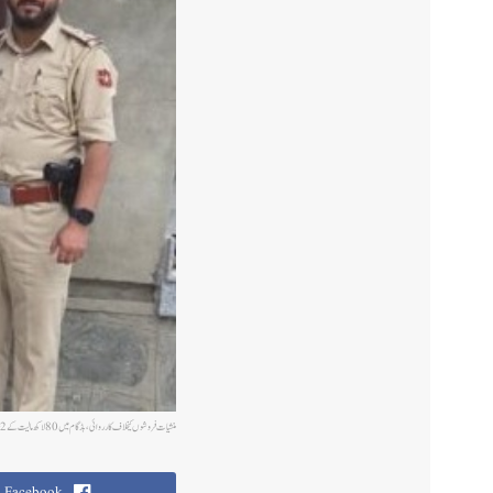
منشیات فروشوں کیخلاف کارروائی،بڈگام میں 80 لاکھ مالیت کے2رہائشی مکان ضبط
Facebook