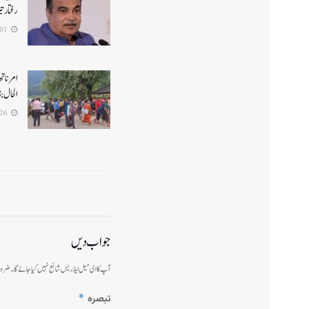
رفتار ت
2026-08-01
الحال بن
2026-07-26
جواب دیں
آپ کا ای میل ایڈریس شائع نہیں کیا جائے گا۔
ضرور
*
تبصرہ