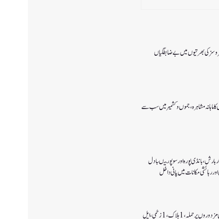
 سروسزکی بھرتیوں میں بے ضابطگیاں
ا ماہانہ مشاہرہ، جموں و کشمیر میں سب سے
 بارش،بانڈی پورہ اور سوپور میںبادل
اور رہائشی مکانات میں پانی داخل
کولگام میں غیر مقامی مزدوروں پر حملہ،1ہلاک،1زخمی،ایل