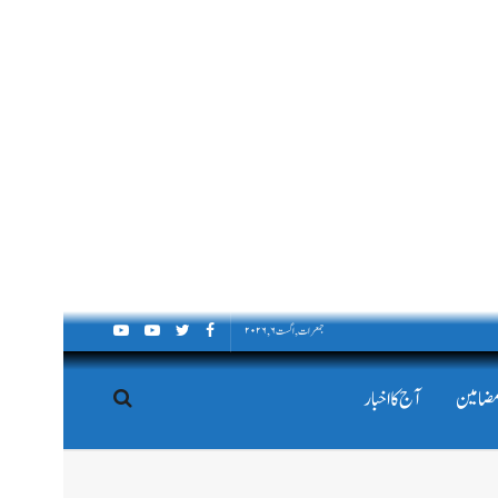
جمعرات, اگست ۶, ۲۰۲۶
مضامین
آج کا اخبار