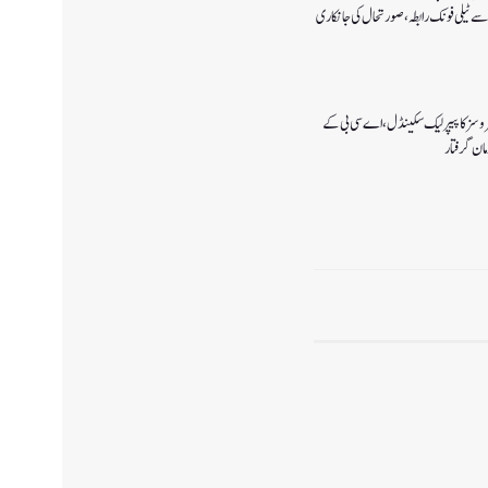
سے ٹیلی فونک رابطہ، صورتحال کی جانکاری
سروسز کا پیپر لیک سکینڈل،اے سی بی کے