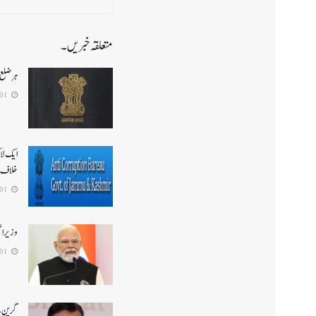
متعلقہ خبریں۔
ہر ضلع 
2026-08-01
ایک لا
خلاف 
2026-08-01
وزیر ا
2026-08-01
گرین ہا