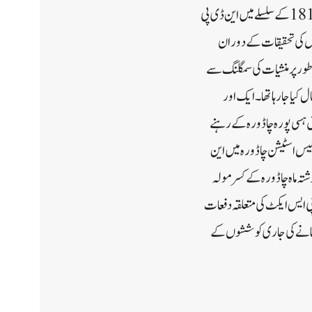
تقریباً 30 لاکھ روپے ہے۔غلام نبی وانی ولد غلام محمد وانی ساکن چترو ڈانگر پورہ چاڈورہ کو ایف آئی آر نمبر 181/2025 کے سلسلے میں این ڈی پی
 سال کیس کی تحقیقات کے دوران
ینہ طور پر منشیات کی سمگلنگ سے
کیا جا رہا تھا۔ایک اور
ط کیا جس کا تعلق ہسی پورہ چاڈورہ کے رہنے
ے سلسلے میں منسلک کیا گیا تھا جو پولیس اسٹیشن چاڈورہ میں این
ان گزشتہ ماہ چاڈورہ کے کسرمولہ
ی این ڈی پی ایس ایکٹ کی متعلقہ دفعات
 بنانے کی جاری کوششوں کے