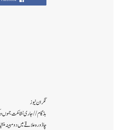
نگران نیوز
بڈگام//جاری نشا مکت جموں و 