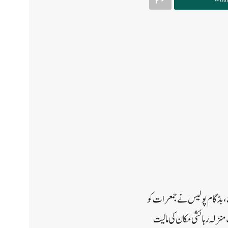
، بڈگام پولیس نے جمعرات کو
ام کے مطابق ایک منزلہ رہائشی مکان کی مالیت