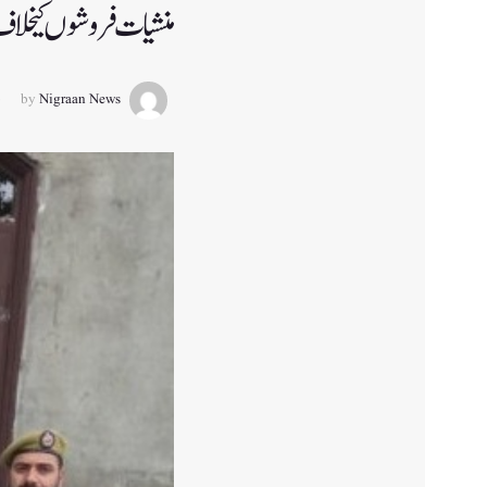
منشیات فروشوں کیخلاف کارروائی،بڈگام می
by
Nigraan News