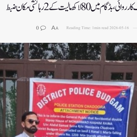
ں 80 لاکھ مالیت کے2رہائشی مکان ضبط
0
A
Reading Time: 1min read
2026-05-16
A