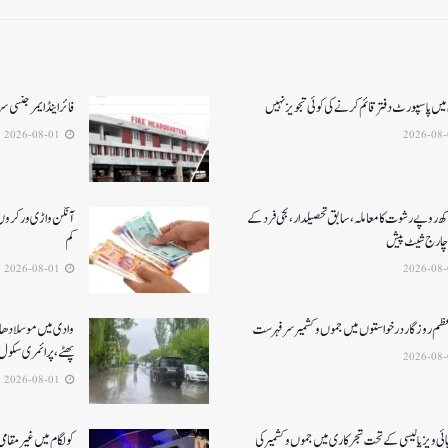
میں پاسپورٹ دفتر قائم کرنے کی کوئی تجویز نہیں
فائر اینڈ ایمرجنسی
2026-08-01
کھ روپے رشوت کا معاملہ،سابق تحصیلدار، نجی فرد کے
آنگن واڑی ورکروں ک
چارج شیٹ پیش
کم
2026-08-01
عظم روزگار درخواستوں میں جموں و کشمیر سرفہرست
وادی میں موسلادھار
پھٹے، پرائمری سکول 
2026-08-01
ئی ویز پالیسی کے تحت شجرکاری میں جموں و کشمیر کی