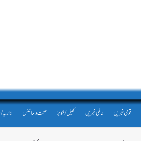
قومی خبریں
عالمی خبریں
کھیل/شوبز
صحت و سائنس
اداریہ/ 