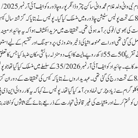
ایس ایکٹ کی دفعہ 8/20/29 کے تحت پولیس سٹیشن چاڈورہ میں منسلک کیا گیا ۔پولیس نے بتایا کہ گزشتہ
کلو گرام پوست کی بھوسی/فوکی برآمد ہوئی تھی۔ تحقیقات میں مزید انکشاف ہوا کہ یہ جائیداد مب
 گئی تھی اور اسے ممنوعہ اشیا کی ذخیرہ اندوزی، پروسیسنگ اور تقسیم کے لیے استعمال 
کارروائی میں، بڈگام پولیس نے تقریباً 50 سے 55 لاکھ روپے مالیت کا ایک دو منزلہ رہائشی مکان ضب
والے محمد ہاشم رینہ ولد عبدالصمد کا ہے۔جائیداد کو ایف آئی آر نمبر 35/2026 ک
ڈی پی ایس ایکٹ کی دفعہ 8/20 کے تحت درج کی گئی تھی۔ عہدیداروں نے بتایا کہ کیس کی تحقیقات کے دور
گاں میں ایک بینڈ آرا مل سے 9 کلو گرام سے زیادہ چرس نما مادہ برآمد کیا گیا تھا۔پولیس نے کہا کہ یہ کارروائ
و ختم کرنے اور منشیات کی غیر قانونی تجارت کے ذریعے بنائے گئے اثاثوں کو نشانہ