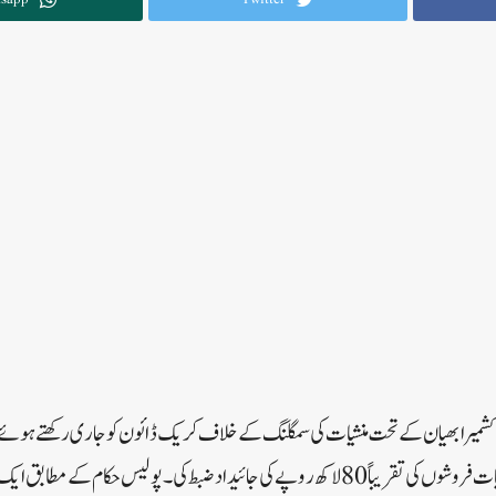
کشمیر ابھیان کے تحت منشیات کی سمگلنگ کے خلاف کریک ڈائون کو جاری رکھتے ہوئے
چاڈورہ علاقے میں دو مبینہ منشیات فروشوں کی تقریباً 80 لاکھ روپے کی جائیداد ضبط کی۔پولیس حک