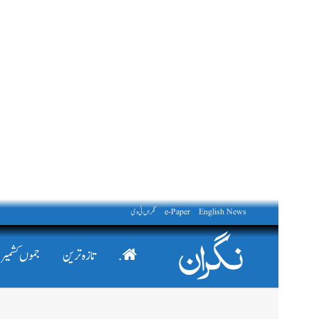
English News
e-Paper
نگراں ٹی وی
.
تازہ ترین
جموں کشمیر