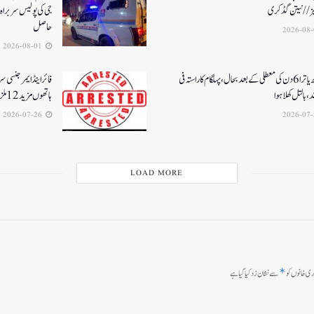
یز// نیتن گڈکری
جی کی پولیس سربراہ 
حاصل
2026-08-01
امرناتھ یاترا 6دن کی معطلی کے بعد بحال،پہلگام کا راستہ فی
فائر اینڈ ایمرجنسی 
د، بالتل کھلا ہوا
ہاتھوں مزید 12 ملزمان گرفتار
2026-07-26
LOAD MORE
*
ی خانوں کو
سے نشان زد کیا گیا ہے