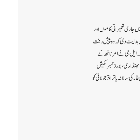
یہاں پانتہ چھوک میں امرناتھ شرائن بورڈ (SASB) یاتری نواس میں جاری تعمیراتی کاموں اور
یں ہدایت دی کہ وہ پیش رفت
 کہ ایل جی نے امر ناتھ کے
 بھنڈاری، بورڈ ممبر مکیش
گرگ اور سری نگر ضلع کے سینئر پولیس اور سول انتظامیہ کے افسران بھی تھے۔جنوبی کشمیر میں امرناتھ کے مقدس غار کی سالانہ یاترا 3 جولائی کو