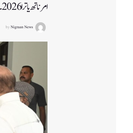
امرناتھ یاترا 2026۔ ایل جی کا یاتری نواس کا جائزہ
by
Nigraan News