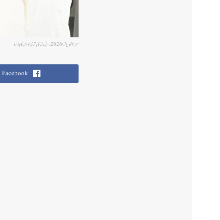
امرناتھ یاترا 2026۔ ایل جی کا یاتری نواس کا جائزہ
Facebook