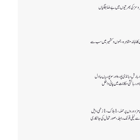
 سروسزکی بھرتیوں میں بے ضابطگیاں
ا ماہانہ مشاہرہ، جموں و کشمیر میں سب سے
 بارش،بانڈی پورہ اور سوپور میںبادل
اور رہائشی مکانات میں پانی داخل
کولگام میں غیر مقامی مزدوروں پر حملہ،1ہلاک،1زخمی،ایل
سے ٹیلی فونک رابطہ، صورتحال کی جانکاری