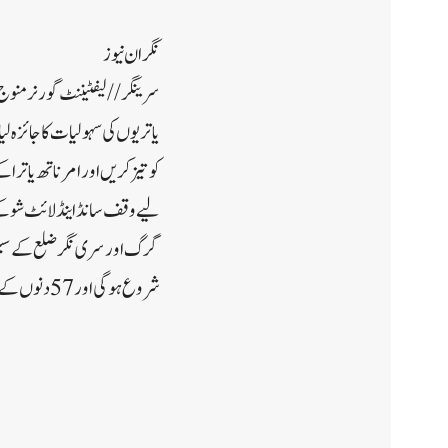
نگران نیوز
یاتریوں کی سہولیات کا جائزہ 
کو تیز کریں اور امرناتھ یاترا 
لیے وقف سانڈ اینڈ لائٹ شو کے 
شروع ہوگی اور 57 دنوں کے بعد 28 اگست کو اختتام پذیر ہوگی۔