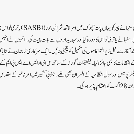
سرینگر// لیفٹیننٹ گورنر منوج سنہا نے پیر کو 
لیا۔سنہا نے یاتری نواس کا دورہ کیا اور عہدیداروں سے بات چیت کی۔ انہوں نے انہ
کے آغاز سے قبل زیر التوا کاموں کی تکمیل کو یقینی بنائیں۔ ایک سرکاری ترجمان نے بتایا
انتظامات کا بھی جائزہ لیا۔لیفٹیننٹ گورنر کے ساتھ سی ای او ایس اے ایس بی ایم کے