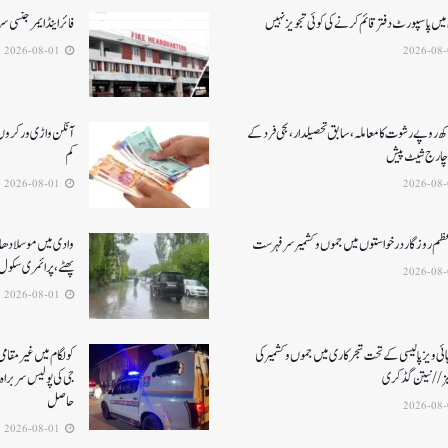
میں پاسپورٹ دفتر قائم کرنے کی کوئی تجویز نہیں
فائر اینڈ ایمرجنسی
2026-08-01
کھ روپے رشوت کا معاملہ،سابق تحصیلدار، نجی فرد کے
آنگن واڑی ورکروں ک
چارج شیٹ پیش
کم
2026-08-01
عظم روزگار درخواستوں میں جموں و کشمیر سرفہرست
وادی میں موسلادھار
پھٹے، پرائمری سکول 
2026-08-01
ئی ویز پالیسی کے تحت شجرکاری میں جموں و کشمیر کی
یز// نیتن گڈکری
جی کی پولیس سربراہ 
حاصل
2026-08-01