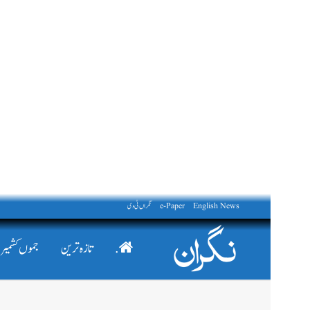
English News
e-Paper
نگراں ٹی وی
.
تازہ ترین
جموں کشمیر