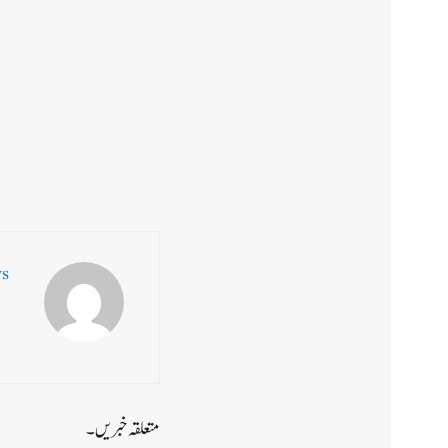
ws
متعلقہ خبریں۔