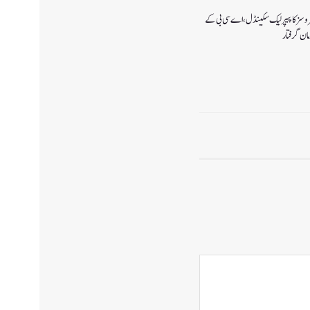
سروسز کا پیپر لیک سکینڈل،اے سی بی کے