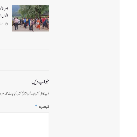
الحال بن
2026-07-26
جواب دیں
آپ کا ای میل ایڈریس شائع نہیں کیا جائے گا۔
ضرور
*
تبصرہ