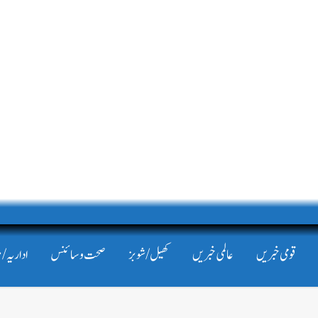
قومی خبریں
عالمی خبریں
کھیل/شوبز
صحت و سائنس
اداریہ/ 