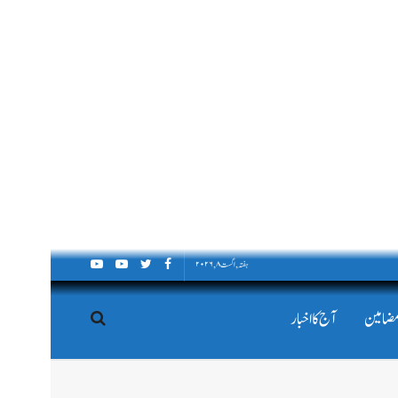
ہفتہ, اگست ۸, ۲۰۲۶
مضامین
آج کا اخبار