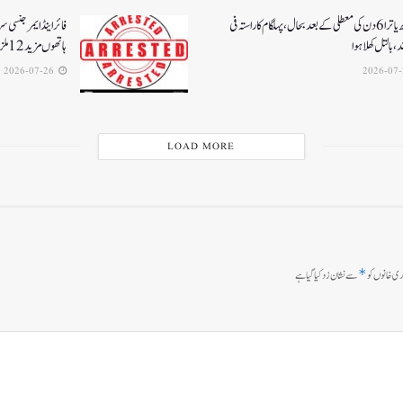
امرناتھ یاترا 6دن کی معطلی کے بعد بحال،پہلگام کا راستہ فی
فائر اینڈ ایمرجنسی 
د، بالتل کھلا ہوا
ہاتھوں مزید 12 ملزمان گرفتار
2026-07-26
LOAD MORE
*
ی خانوں کو
سے نشان زد کیا گیا ہے