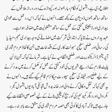
اطلاع دی ہے، بشمول کولگام، بارہمولہ اور کپواڑہ کے دور دراز علاقوں کے
ساتھ ساتھ جموں ڈویژن کے کچھ حصے۔ انہوں نے کہا کہ اس ردعمل سے عوامی
بیداری اور ڈیجیٹل گنتی کے عمل کے ساتھ مشغولیت میں اضافہ ہوا ہے۔
عہدیداروں نے بتایا کہ ابتدائی شرکت میں اضافے کی وجہ بیداری مہم، میڈیا
کی رسائی اور ضلعی سطح پر سہولت کاری کے اقدامات ہیں جن کا نفاذ مردم شماری
آپریشنز ڈائریکٹوریٹ اور ضلعی انتظامیہ نے کیا ہے۔ شرما نے کہا کہ آن لائن
پلیٹ فارم کے ذریعے شہریوں کی خود گنتی کے عمل کو مکمل کرنے میں مدد کرنے
کے لیے ضلع اور فیلڈ کی سطح پر سپورٹ میکانزم قائم کیے گئے ہیں۔انہوں نے
یہ بھی کہا کہ نقل مکانی کرنے والی اور خانہ بدوش قبائلی آبادیوں بشمول گجر،
بکروال اور دیگر کمیونٹیز کی کوریج کو یقینی بنانے کے لیے خصوصی انتظامات کیے
جا رہے ہیں تاکہ آبادی کا کوئی بھی حصہ مردم شماری کی مشق سے باہر نہ رہے۔