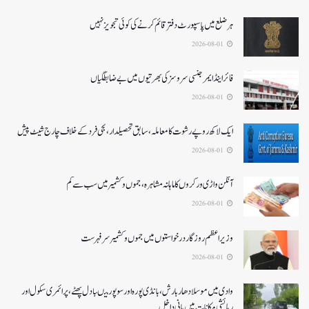
ہر ضلع میں پاسپورٹ دفتر قائم کرنے کی کوئی تجویز نہیں
2026-08-01
فائر اینڈ ایمرجنسی سروسزکی بھرتیوں میں بے ضابطگیاں
2026-08-01
ایک لاکھ روپے رشوت کا معاملہ،سابق تحصیلدار، نجی فرد کے خلاف چارج شیٹ پیش
2026-08-01
آنگن واڑی ورکروں کا ماہانہ مشاہرہ، جموں و کشمیر میں سب سے کم
2026-08-01
وزیر اعظم روزگار درخواستوں میں جموں و کشمیر سرفہرست
2026-08-01
وادی میں موسلادھار بارش،بانڈی پورہ اور سوپور میںبادل پھٹے، پرائمری سکول اور
رہائشی مکانات میں پانی داخل