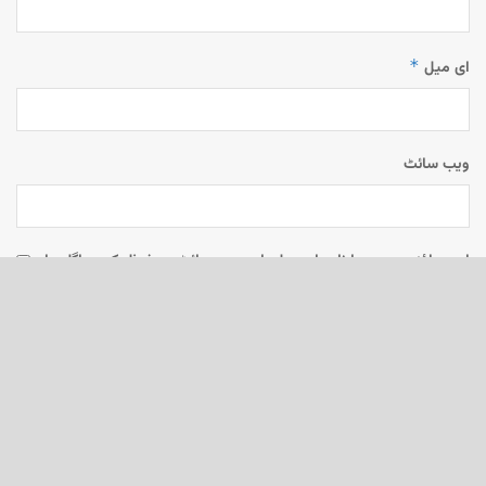
*
ای میل
ویب‌ سائٹ
اس براؤزر میں میرا نام، ای میل، اور ویب سائٹ محفوظ رکھیں اگلی بار
جب میں تبصرہ کرنے کےلیے۔
English News
e-Paper
نگراں ٹی وی