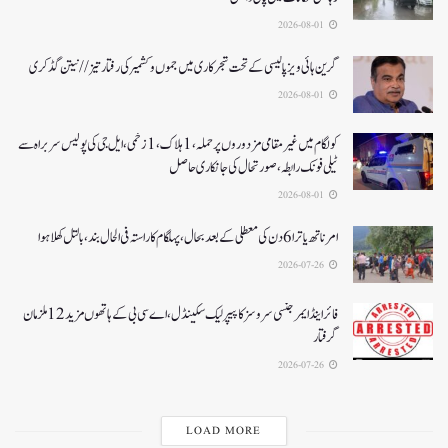
2026-08-01
گرین ہائی ویز پالیسی کے تحت شجرکاری میں جموں و کشمیر کی رفتار تیز// نیتن گڈکری
2026-08-01
کولگام میں غیر مقامی مزدوروں پر حملہ،1ہلاک،1زخمی،ایل جی کی پولیس سربراہ سے
ٹیلی فونک رابطہ، صورتحال کی جانکاری حاصل
2026-08-01
امرناتھ یاترا 6دن کی معطلی کے بعد بحال،پہلگام کا راستہ فی الحال بند، بالتل کھلا ہوا
2026-07-26
فائر اینڈ ایمرجنسی سروسز کا پیپر لیک سکینڈل،اے سی بی کے ہاتھوں مزید 12 ملزمان
گرفتار
2026-07-26
LOAD MORE