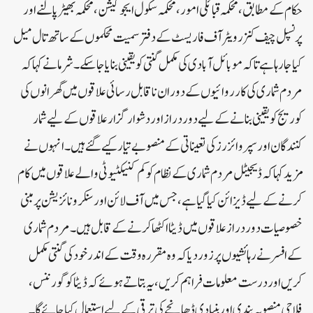
حکام کے مطابق، محکمہ قبائلی امور، محکمہ سکول ایجوکیشن، محکمہ بھیڑ پالنے اور
پرنسپل چیف کنزرویٹر آف فاریسٹ کے دفتر سمیت محکموں کے ساتھ تال میل
کیا جا رہا ہے تاکہ موبائل آبادی کی مکمل گنتی کو یقینی بنایا جا سکے۔شرما نے کہا کہ
مردم شماری کی کارروائیوں کے دوران ناقابل رسائی علاقوں میں گھرانوں کی
کوریج کو یقینی بنانے کے لیے دور دراز اور دشوار گزار علاقوں کے لیے شمار
کنندگان اور سپروائزرز کی تعیناتی کے منصوبے تیار کیے گئے ہیں۔انہوں نے
مزید کہا کہ ڈیجیٹل مردم شماری کے نظام کو کم کنیکٹیوٹی والے علاقوں میں کام
کرنے کے لیے ڈیزائن کیا گیا ہے، جس میں آف لائن اور سنکرونائزیشن پر مبنی
خصوصیات دور دراز علاقوں میں ڈیٹا اکٹھا کرنے کے قابل ہیں۔مردم شماری
کے افسر نے رہائشیوں پر زور دیا کہ وہ مقررہ وقت کے اندر خود کی گنتی مکمل
کریں اور درست معلومات فراہم کریں، یہ بتاتے ہوئے کہ ڈیٹا کو گورننس،
فلاحی منصوبہ بندی اور بنیادی ڈھانچے کی ترقی کے لیے استعمال کیا جائے گا۔