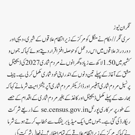
نگران نیوز
سری نگر// حکام نے منگل کو مرکز کے زیر انتظام علاقوں کے شہری، دیہی اور
دور دراز علاقوں میں اس ردعمل کو حوصلہ افزا قرار دیتے ہوئے کہاکہ جموں و
کشمیر میں 1.50 لاکھ سے زیادہ گھرانوں نے مردم شماری 2027 کی ڈیجیٹل
مشق کے آغاز کے پہلے تین دنوں کے اندر اپنی خود شماری مکمل کر لی ہے۔ چیف
پرنسپل مردم شماری آفیسر اور ڈائریکٹر مردم شماری آپریشنز امیت شرما نے کہا کہ
بھارت کے پہلے مکمل ڈیجیٹل اور کاغذ کے بغیر مردم شماری کے اقدام کے حصے
کے طور پر سرکاری پورٹل se.census.gov.in کے ذریعے شرکت
ریکارڈ کی گئی ہے۔ جموں میں ایک میڈیا بریفنگ سے خطاب کرتے ہوئے شرما
نے کہا کہ مرکز کے زیر انتظام علاقے کے تمام اضلاع نے فعال شرکت کی