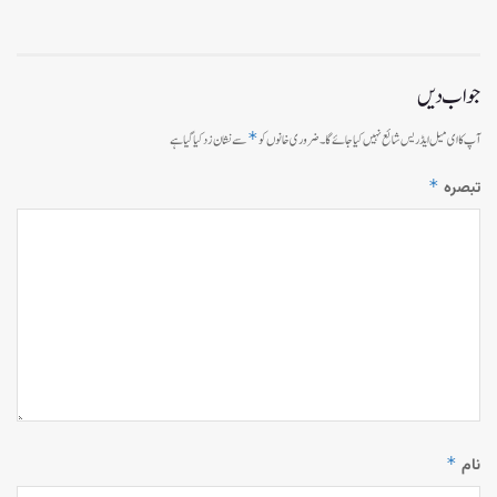
جواب دیں
*
آپ کا ای میل ایڈریس شائع نہیں کیا جائے گا۔
ضروری خانوں کو
سے نشان زد کیا گیا ہے
*
تبصرہ
*
نام