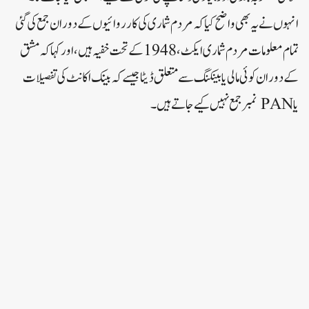
انہوں نے یہ بھی واضح کیا کہ مردم شماری کی کارروائیوں کے دوران جمع کی گئی
تمام معلومات مردم شماری ایکٹ، 1948 کے تحت خفیہ ہیں، اور کہا کہ مشق
کے دوران کوئی مالی یا بینکنگ سے متعلق ڈیٹا جیسے کہ بینک اکانٹ کی تفصیلات
یا PAN نمبر جمع نہیں کیے جاتے ہیں۔