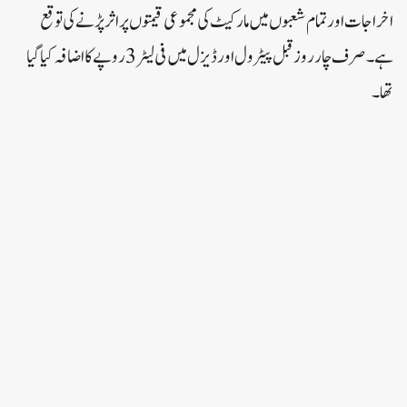
اخراجات اور تمام شعبوں میں مارکیٹ کی مجموعی قیمتوں پر اثر پڑنے کی توقع
ہے۔صرف چار روز قبل پیٹرول اور ڈیزل میں فی لیٹر 3روپے کا اضافہ کیا گیا
تھا۔