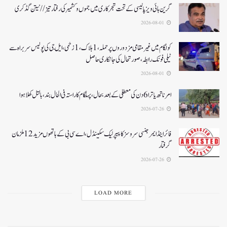
گرین ہائی ویز پالیسی کے تحت شجرکاری میں جموں و کشمیر کی رفتار تیز// نیتن گڈکری
2026-08-01
کولگام میں غیر مقامی مزدوروں پر حملہ،1ہلاک،1زخمی،ایل جی کی پولیس سربراہ سے
ٹیلی فونک رابطہ، صورتحال کی جانکاری حاصل
2026-08-01
امرناتھ یاترا 6دن کی معطلی کے بعد بحال،پہلگام کا راستہ فی الحال بند، بالتل کھلا ہوا
2026-07-26
فائر اینڈ ایمرجنسی سروسز کا پیپر لیک سکینڈل،اے سی بی کے ہاتھوں مزید 12 ملزمان
گرفتار
2026-07-26
LOAD MORE