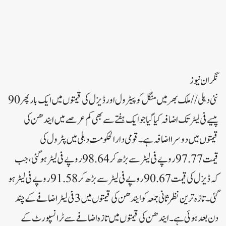
نگران نیوز
نئی دہلی//ملک بھر میں منگل کو پیٹرول اور ڈیزل کی قیمتوں میں ایک بار پھر 90
پیسے فی لیٹر تک اضافہ کیا گیاجو ایک ہفتے سے بھی کم عرصے میں ایندھن کی
قیمتوں میں دوسرا اضافہ ہے۔ قومی دارالحکومت دہلی میں پٹرول کی
قیمت 97.77 روپے فی لیٹر سے بڑھ کر 98.64 روپے فی لیٹر ہو گئی، جب
کہ ڈیزل کی قیمت 90.67 روپے فی لیٹر سے بڑھ کر 91.58 روپے فی لیٹر ہو
گئی۔تازہ ترین نظرثانی جمعہ کو ایندھن کی قیمتوں میں 3 فی لیٹر اضافے کے چند
دن بعد ہوئی ہے۔ایندھن کی قیمتوں میں تازہ اضافے سے ٹرانسپورٹ کے