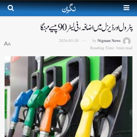
پٹرول اور ڈیزل میں اضافہ،فی لیٹر 90پیسے مہنگا
2026-05-20
by
Nigraan News
A
A
Reading Time: 1min read