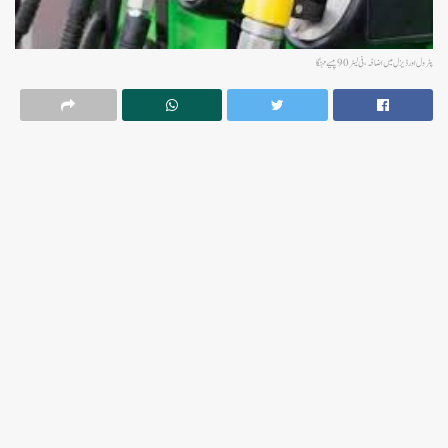
پٹرول اور ڈیزل میں اضافہ،فی لیٹر 90پیسے مہنگا