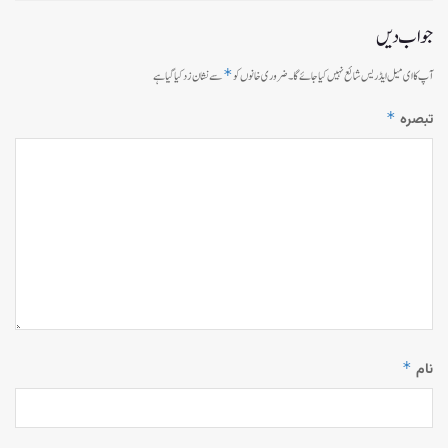
جواب دیں
*
آپ کا ای میل ایڈریس شائع نہیں کیا جائے گا۔
ضروری خانوں کو
سے نشان زد کیا گیا ہے
*
تبصرہ
*
نام