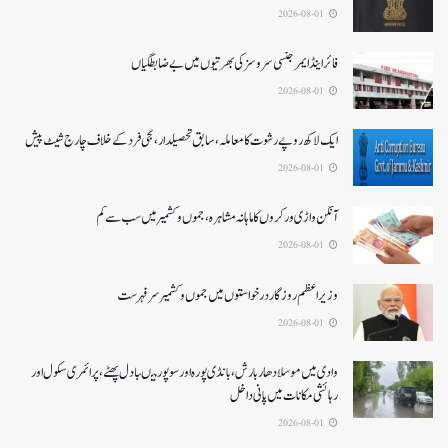
2026-08-01
فائر اینڈ ایمرجنسی سروسزکی بھرتیوں میں بے ضابطگیاں
2026-08-01
ایک لاکھ روپے رشوت کا معاملہ،سابق تحصیلدار، نجی فرد کے خلاف چارج شیٹ پیش
2026-08-01
آنگن واڑی ورکروں کا ماہانہ مشاہرہ، جموں و کشمیر میں سب سے کم
2026-08-01
وزیر اعظم روزگار درخواستوں میں جموں و کشمیر سرفہرست
2026-08-01
وادی میں موسلادھار بارش،بانڈی پورہ اور سوپور میںبادل پھٹے، پرائمری سکول اور
رہائشی مکانات میں پانی داخل
2026-08-01