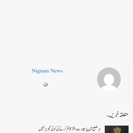
Nigraan News
متعلقہ خبریں۔
ہر ضلع میں پاسپورٹ دفتر قائم کرنے کی کوئی تجویز نہیں