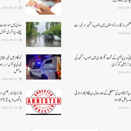
2026-08-01
عظم روزگار درخواستوں میں جموں و کشمیر سرفہرست
وادی میں موسلادھار
پھٹے، پرائمری سکول 
2026-08-01
ئی ویز پالیسی کے تحت شجرکاری میں جموں و کشمیر کی
یز// نیتن گڈکری
جی کی پولیس سربراہ 
حاصل
2026-08-01
امرناتھ یاترا 6دن کی معطلی کے بعد بحال،پہلگام کا راستہ فی
فائر اینڈ ایمرجنسی 
د، بالتل کھلا ہوا
ہاتھوں مزید 12 ملزمان گرفتار
2026-07-26