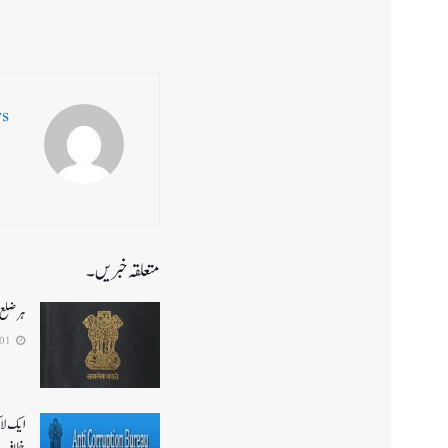
ws
متعلقہ خبریں۔
ہر ضلع 
2026-08-01
ایک لا
خلاف 