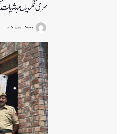
سری نگر میںمنشیات کیخلاف کارروائ
by
Nigraan News