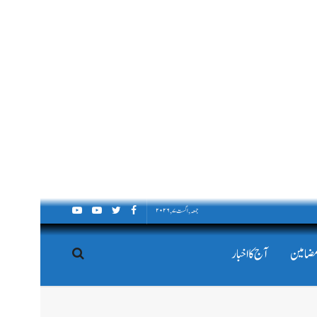
جمعہ, اگست ۷, ۲۰۲۶
مضامین
آج کا اخبار