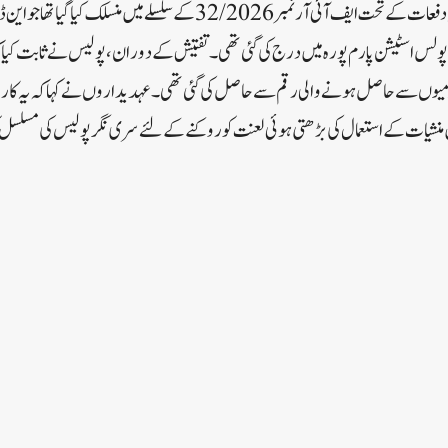
این ڈی پی ایس ایکٹ کی متعلقہ دفعات کے تحت ایف آئی آر نمبر 32/2026 کے سلسلے میں م
اور 29 کے تحت پولس اسٹیشن پارم پورہ میں درج کی گئی تھی۔تفتیش کے دوران، پولیس نے ثابت کیا 
رمیوں سے حاصل ہونے والی رقم سے حاصل کی گئی تھی۔ عہدیداروں نے کہا کہ یہ کا
منشیات کے استعمال کی بڑھتی ہوئی لعنت کو روکنے کے لئے سری نگر پولیس کی مسلس