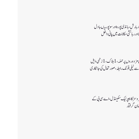
 بارش،بانڈی پورہ اور سوپور میںبادل
اور رہائشی مکانات میں پانی داخل
کولگام میں غیر مقامی مزدوروں پر حملہ،1ہلاک،1زخمی،ایل
سے ٹیلی فونک رابطہ، صورتحال کی جانکاری
سروسز کا پیپر لیک سکینڈل،اے سی بی کے