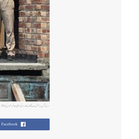
سری نگر میںمنشیات کیخلاف کارروائی، منشیات فروشوں کی 1.50 کروڑ روپے کی جائیداد ضبط
Facebook