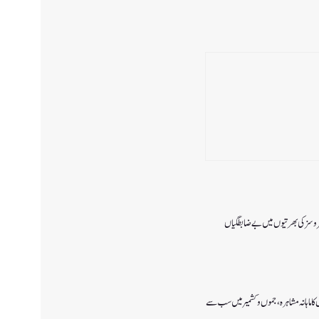
 سروسزکی بھرتیوں میں بے ضابطگیاں
ا ماہانہ مشاہرہ، جموں و کشمیر میں سب سے