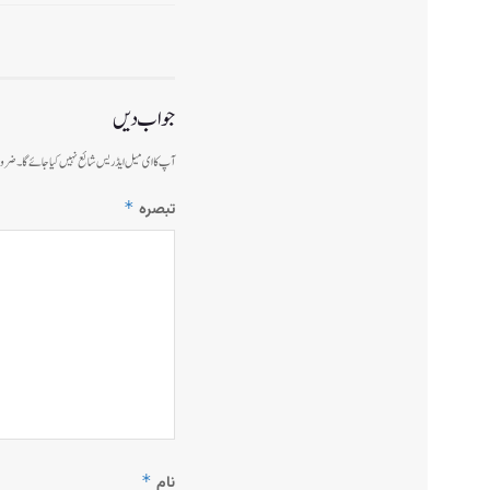
جواب دیں
آپ کا ای میل ایڈریس شائع نہیں کیا جائے گا۔
ضرور
*
تبصرہ
*
نام