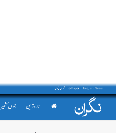
English News
e-Paper
نگراں ٹی وی
.
تازہ ترین
جموں کشمیر