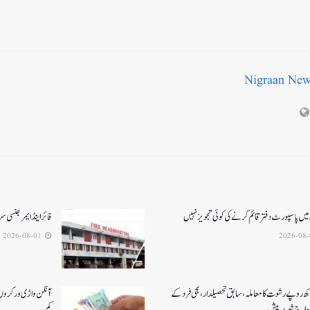
Nigraan Ne
میں پاسپورٹ دفتر قائم کرنے کی کوئی تجویز نہیں
فائر اینڈ ایمرجنسی
2026-08-01
کھ روپے رشوت کا معاملہ،سابق تحصیلدار، نجی فرد کے
آنگن واڑی ورکروں ک
چارج شیٹ پیش
کم