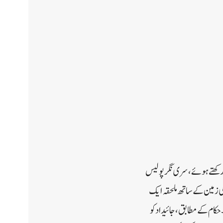
رکھتے ہوئے، سری نگر پولیس
ں ایک مبینہ منشیات فروش کی سات مرلے کی تقریباً 1.50 کروڑ مالیت کی زمین کے ساتھ ملحقہ ایک
۔حکام کے مطابق، جائیداد کو