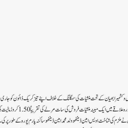
و کشمیر ابھیان کے تحت منشیات کی سمگلنگ کے خلاف اپنے تیز کریک ڈائون کو جاری 
نے پیر کے روز شہر کے پارم پورہ علاقے می
ے ملزم کی شناخت اویس امین ڈینٹھو ولد محمد امین ڈینٹھو ساکنہ پارم پورہ کے طور پر کی