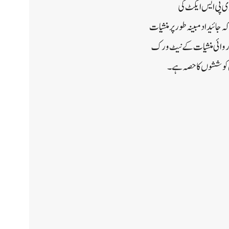
نسلک کیا گیا تھا جو این ڈی پی ایس ایکٹ کی
کہ جائیداد مبینہ طور پر منشیات
رروائی منشیات کے نیٹ ورک
ل کوششوں کا حصہ ہے۔