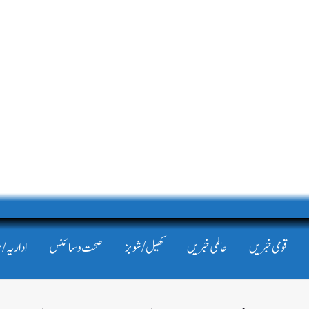
قومی خبریں
عالمی خبریں
کھیل/شوبز
صحت و سائنس
اداریہ/ 