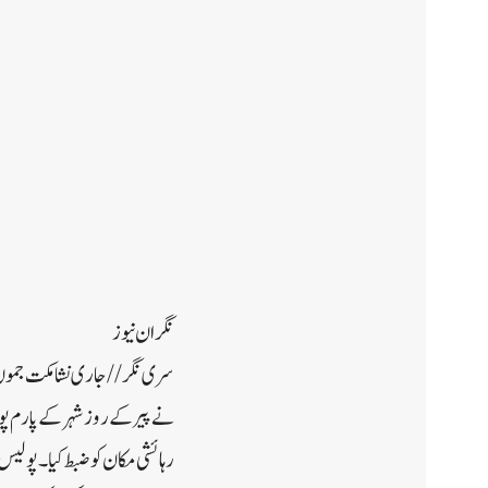
نگران نیوز
سری نگر//جاری نشا مکت جموں 
رہائشی مکان کو ضبط کیا۔پولیس ن