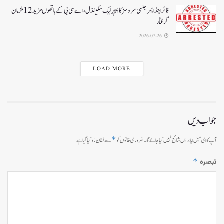
فائر اینڈ ایمرجنسی سروسز کا پیپر لیک سکینڈل،اے سی بی کے ہاتھوں مزید 12 ملزمان
گرفتار
2026-07-26
LOAD MORE
جواب دیں
*
آپ کا ای میل ایڈریس شائع نہیں کیا جائے گا۔
ضروری خانوں کو
سے نشان زد کیا گیا ہے
*
تبصرہ