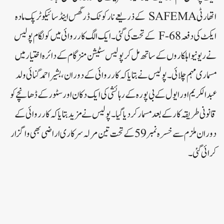
اتھارٹی SAFEMA کے ذریعے نارکوٹک ڈرگس اینڈ سائیکوٹرپک مادہ
ایکٹ کی دفعہ 68-F کے تحت کی گئی۔ ایک الگ کارروائی میں کولگام پولیس
نے ریونیو اہلکاروں کے ساتھ مل کر پولیس سٹیشن منزگام کے دائرہ اختیار میں
مسماری مہم چلائی۔پولیس نے بتایا کہ کارروائی کے دوران، بشیر احمد گنائی ولد
عبدالکریم اور ایول کے بی پورہ کے رہائشی کی ایک دکان اور سٹور کے ڈھانچے کو
قانونی طریقہ کار کے بعد مسمار کر دیا گیا۔پولیس نے مزید بتایا کہ کارروائی کے
دوران ملزم سے خسرہ نمبر 59 کے تحت تین مرلہ سرکاری اراضی بھی واگزار
کرائی گئی۔