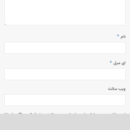
*
نام
*
ای میل
ویب‌ سائٹ
اس براؤزر میں میرا نام، ای میل، اور ویب سائٹ محفوظ رکھیں اگلی بار
جب میں تبصرہ کرنے کےلیے۔