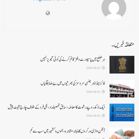
متعلقہ خبریں۔
ہر ضلع میں پاسپورٹ دفتر قائم کرنے کی کوئی تجویز نہیں
2026-08-01
فائر اینڈ ایمرجنسی سروسزکی بھرتیوں میں بے ضابطگیاں
2026-08-01
ایک لاکھ روپے رشوت کا معاملہ،سابق تحصیلدار، نجی فرد کے خلاف چارج شیٹ پیش
2026-08-01
آنگن واڑی ورکروں کا ماہانہ مشاہرہ، جموں و کشمیر میں سب سے کم