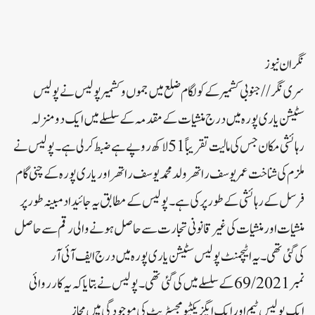
نگران نیوز
سری نگر// جنوبی کشمیر کے کولگام ضلع میں جموں و کشمیر پولیس نے پولیس
سٹیشن یاری پورہ میں درج منشیات کے مقدمہ کے سلسلے میں ایک دو منزلہ
رہائشی مکان جس کی مالیت تقریباً 51 لاکھ روپے ہے ضبط کر لی ہے۔پولیس نے
ملزم کی شناخت عمر یوسف راتھر ولد محمد یوسف راتھر اور یاری پورہ کے چنی گام
فرسل کے رہائشی کے طور پر کی ہے۔پولیس کے مطابق یہ جائیداد مبینہ طور پر
منشیات اور منشیات کی غیر قانونی تجارت سے حاصل ہونے والی رقم سے حاصل
کی گئی تھی۔ یہ اٹیچمنٹ پولیس سٹیشن یاری پورہ میں درج ایف آئی آر
نمبر 69/2021 کے سلسلے میں کی گئی تھی۔پولیس نے بتایا کہ یہ کارروائی
ایک پولیس ٹیم اور ایک ایگزیکٹیو مجسٹریٹ کی موجودگی میں مجاز