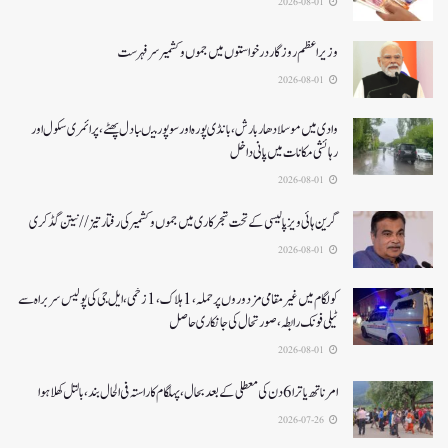
2026-08-01
وزیر اعظم روزگار درخواستوں میں جموں و کشمیر سرفہرست
2026-08-01
وادی میں موسلادھار بارش،بانڈی پورہ اور سوپور میںبادل پھٹے، پرائمری سکول اور
رہائشی مکانات میں پانی داخل
2026-08-01
گرین ہائی ویز پالیسی کے تحت شجرکاری میں جموں و کشمیر کی رفتار تیز// نیتن گڈکری
2026-08-01
کولگام میں غیر مقامی مزدوروں پر حملہ،1ہلاک،1زخمی،ایل جی کی پولیس سربراہ سے
ٹیلی فونک رابطہ، صورتحال کی جانکاری حاصل
2026-08-01
امرناتھ یاترا 6دن کی معطلی کے بعد بحال،پہلگام کا راستہ فی الحال بند، بالتل کھلا ہوا
2026-07-26