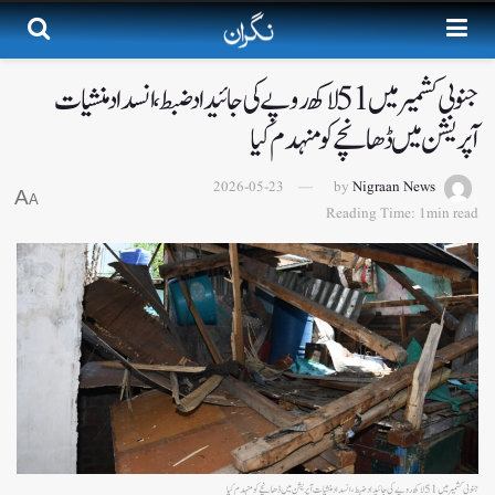
جنوبی کشمیرمیں 51 لاکھ روپے کی جائیداد ضبط، انسداد منشیات
آپریشن میں ڈھانچے کو منہدم کیا
2026-05-23
by
Nigraan News
A
A
Reading Time: 1min read
جنوبی کشمیرمیں 51 لاکھ روپے کی جائیداد ضبط، انسداد منشیات آپریشن میں ڈھانچے کو منہدم کیا