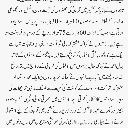
تاجروں نے بتایا کہ کشمیر میں قربانی کی بھیڑوں کی قیمت وزن، نسل اور مجموعی
حالت کے لحاظ سے عام طور پر 10ہزار سے 30ہزار روپے یا اس سے زیادہ
ہوتی ہے، جب کہ اونٹ 60ہزارسے 75ہزارروپے کے درمیان فروخت ہو
رہے ہیں۔ تاجروں نے کہا کہ مشترکہ مالی شراکت داری ان وجوہات میں سے
ایک ہے جو کچھ رہائشی اونٹوں کو ترجیح دیتے ہیں۔بڈگام کے اونٹوں کے تاجر
ہلال احمد نے کہا کہ حالیہ برسوں میں اونٹوں کی قربانی کے رواج میں بتدریج
اضافہ دیکھنے میں آیا ہے۔ انہوں نے کہا کہ خریداروں کی ایک محدود تعداد
مشترکہ شرکت اور اونٹ کے گوشت کی کھپت سے منسلک مذہبی ترجیحات کی
وجہ سے اونٹوں کا انتخاب کرتی ہے۔اونٹوں میں ابھرتی ہوئی دلچسپی کے باوجود،
بھیڑ اور بکرے عید الاضحی کے دوران پورے کشمیر میں قربانی کے لیے استعمال
ہونے والے بنیادی جانور ہیں۔ وادی بھر کی مویشی منڈیوں میں حالیہ دنوں میں