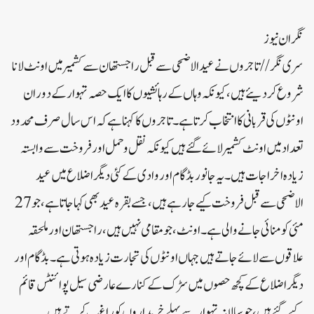
نگران نیوز
سری نگر// تاجروں نے عید الاضحی سے قبل راجستھان سے کشمیر میں اونٹ لانا
شروع کر دیئے ہیں، کیونکہ وہاں کے رہائشیوں کا ایک حصہ تہوار کے دوران
اونٹوں کی قربانی کا انتخاب کرتا ہے۔تاجروں کا کہنا ہے کہ اس سال صرف محدود
تعداد میں اونٹ کشمیر لائے گئے ہیں کیونکہ نقل و حمل اور فروخت سے وابستہ
زیادہ اخراجات ہیں۔ یہ جانور بڈگام اور وادی کے کئی دیگر اضلاع میں عید
الاضحی سے قبل فروخت کیے جا رہے ہیں، جسے بقرہ عید بھی کہا جاتا ہے، جو 27
مئی کو منائی جانے والی ہے۔اونٹ، جو مقامی نہیں ہیں، راجستھان اور ملحقہ
علاقوں سے لا ئے جاتے ہیں جہاں اونٹوں کی تجارت زیادہ ہوتی ہے۔ بڈگام اور
دیگر اضلاع کے کچھ حصوں میں سڑک کے کنارے عارضی سیل پوائنٹس قائم
کیے گئے ہیں، جو سالانہ تہوار سے پہلے خریداروں کو راغب کرتے ہیں۔