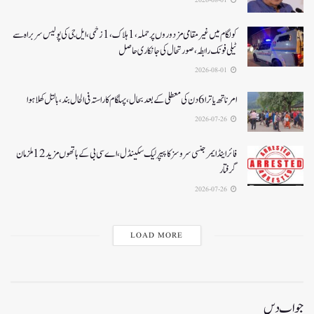
کولگام میں غیر مقامی مزدوروں پر حملہ،1ہلاک،1زخمی،ایل جی کی پولیس سربراہ سے
ٹیلی فونک رابطہ، صورتحال کی جانکاری حاصل
2026-08-01
امرناتھ یاترا 6دن کی معطلی کے بعد بحال،پہلگام کا راستہ فی الحال بند، بالتل کھلا ہوا
2026-07-26
فائر اینڈ ایمرجنسی سروسز کا پیپر لیک سکینڈل،اے سی بی کے ہاتھوں مزید 12 ملزمان
گرفتار
2026-07-26
LOAD MORE
جواب دیں