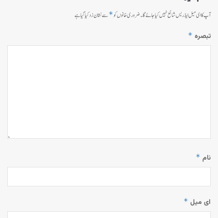
*
آپ کا ای میل ایڈریس شائع نہیں کیا جائے گا۔
ضروری خانوں کو
سے نشان زد کیا گیا ہے
*
تبصرہ
*
نام
*
ای میل