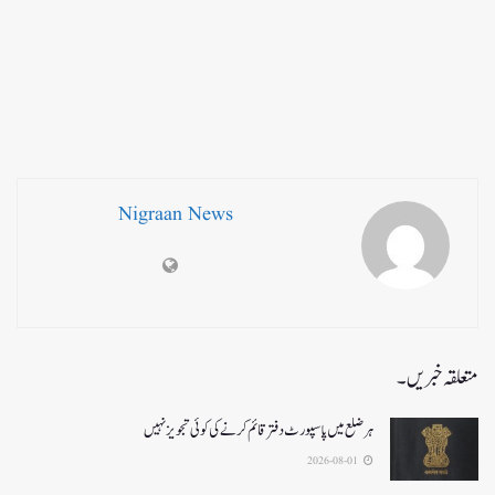
Nigraan News
متعلقہ خبریں۔
ہر ضلع میں پاسپورٹ دفتر قائم کرنے کی کوئی تجویز نہیں
2026-08-01