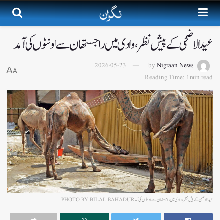
عید الاضحی کے پیش نظر،وادی میں راجستھان سے اونٹوں کی آمد
2026-05-23
by
Nigraan News
A
A
Reading Time: 1min read
عید الاضحی کے پیش نظر،وادی میں راجستھان سے اونٹوں کی آمدPHOTO BY BILAL BAHADUR