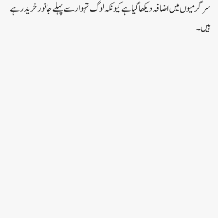
سرگرمیوں میں اضافہ دیکھا گیا ہے کیونکہ لوگ تہوار سے پہلے جانور خرید رہے
ہیں۔