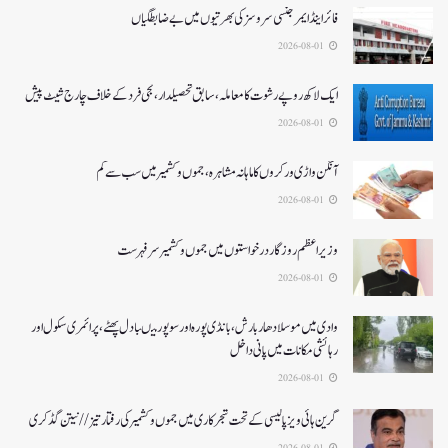
فائر اینڈ ایمرجنسی سروسزکی بھرتیوں میں بے ضابطگیاں
2026-08-01
ایک لاکھ روپے رشوت کا معاملہ،سابق تحصیلدار، نجی فرد کے خلاف چارج شیٹ پیش
2026-08-01
آنگن واڑی ورکروں کا ماہانہ مشاہرہ، جموں و کشمیر میں سب سے کم
2026-08-01
وزیر اعظم روزگار درخواستوں میں جموں و کشمیر سرفہرست
2026-08-01
وادی میں موسلادھار بارش،بانڈی پورہ اور سوپور میںبادل پھٹے، پرائمری سکول اور
رہائشی مکانات میں پانی داخل
2026-08-01
گرین ہائی ویز پالیسی کے تحت شجرکاری میں جموں و کشمیر کی رفتار تیز// نیتن گڈکری
2026-08-01