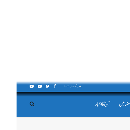
جمعہ, اگست ۷, ۲۰۲۶
مضامین
آج کا اخبار