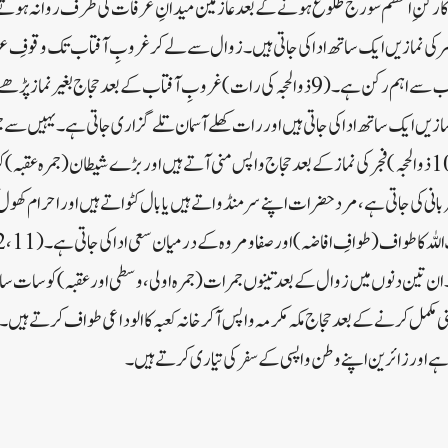
ذوالحجہ ) کوحج کا رکنِ اعظم سورج طلوع ہونے کے بعد عازمین میدانِ عرفات کی طرف روانہ ہو
 عصر کی نمازیں ایک ساتھ ادا کی جاتی ہیں۔زوال سے لے کر غروبِ آفتاب تک وقوفِ عرف
استغفار) کیا جاتا ہے، جو حج کا سب سے اہم رکن ہے۔ (9 ذوالحجہ کی رات)غروبِ آفتاب کے بعد ح
ازیں ایک ساتھ ادا کی جاتی ہیں اور رات کھلے آسمان تلے گزاری جاتی ہے۔ یہیں 
لیے کنکریاں چنی جاتی ہیں۔ (10 ذوالحجہ)فجر کی نماز کے بعد حجاج واپس منی آتے ہیں اور بڑے شیطان (جمرہ
انی کی جاتی ہے، مرد حضرات اپنے سر منڈواتے ہیں یا بال کٹواتے ہیں اور احرام کھول 
ان تین دنوں میں زوال کے بعد تینوں جمرات(جمرہ اولی، وسطی اور عقبہ)کو سات سات
ناسکِ منی مکمل کرنے کے بعد حجاج مکہ مکرمہ واپس آکر خانہ کعبہ کا الوداعی طواف کرتے 
ا ہے اور زائرین اپنے وطن واپسی کے سفر کی تیاری کرتے ہیں۔