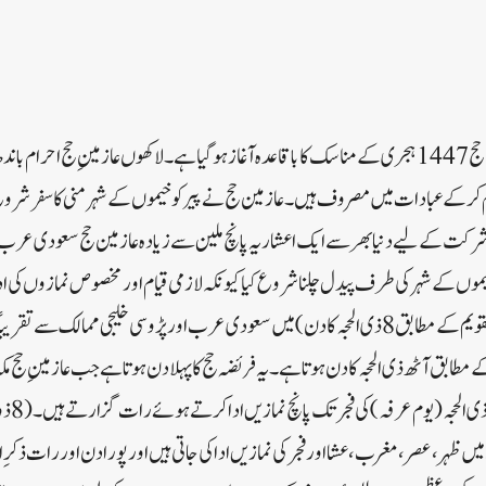
سری نگر //سعودی عرب میں حج 1447 ہجری کے مناسک کا باقاعدہ آغاز ہوگیا ہے۔ لاکھوں عازمینِ حج احر
ام کر کے عبادات میں مصروف ہیں۔ عازمین حج نے پیر کو خیموں کے شہر منی کا سفر شرو
 شرکت کے لیے دنیا بھر سے ایک اعشاریہ پانچ ملین سے زیادہ عازمین حج سعودی عرب
خیموں کے شہر کی طرف پیدل چلنا شروع کیا کیونکہ لازمی قیام اور مخصوص نمازوں کی ادائ
مطابق آٹھ ذی الحجہ کا دن ہوتا ہے۔ یہ فریضہ حج کا پہلا دن ہوتا ہے جب عازمینِ حج م
ہیں اور و
 ظہر، عصر، مغرب، عشا اور فجر کی نمازیں ادا کی جاتی ہیں اور پورا دن اور رات ذکرِ 