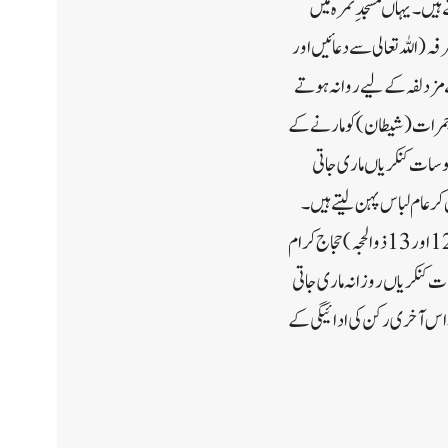
تے ہیں۔یہاں مسجدِ نمرہ میں
ہ (اللہ تعالی سے دعائیں اور
جاج بغیر نماز پڑھے مزدلفہ کے لیے روانہ ہوتے
سے جمرات(شیطان)کو مارنے کے
 عقبہ)کو سات کنکریاں ماری جاتی
کر عام لباس پہن لیتے ہیں۔
اس کے بعد مکہ مکرمہ جا کر بیت اللہ کا طواف(طوافِ افاضہ) اور صفا و مروہ کے درمیان سعی ادا کی جاتی ہے۔ (11، 12 اور 13 ذوالحجہ)حجاج کرام
 کنکریاں روزانہ ماری جاتی
ہیں۔اس آخری رکن کی ادائیگی کے