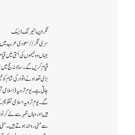
نگران مانٹیرنگ ڈیسک
جہاں وہ خیموں کی بستی میں قی
قیام کریں گے۔ سالانہ حج میں
بڑی تعداد نے اتوار کی شام کو 
گے۔یوم ترویہ اسلامی تقویم کے 
سے منی روانہ ہوتے ہیں۔منی میں