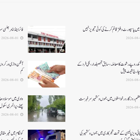
میں پاسپورٹ دفتر قائم کرنے کی کوئی تجویز نہیں
فائر اینڈ ایمرجنسی
2026-08-01
کھ روپے رشوت کا معاملہ،سابق تحصیلدار، نجی فرد کے
آنگن واڑی ورکروں ک
چارج شیٹ پیش
کم
2026-08-01
عظم روزگار درخواستوں میں جموں و کشمیر سرفہرست
وادی میں موسلادھار
پھٹے، پرائمری سکول 
2026-08-01
ئی ویز پالیسی کے تحت شجرکاری میں جموں و کشمیر کی