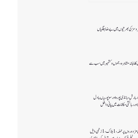
 سروسزکی بھرتیوں میں بے ضابطگیاں
ا ماہانہ مشاہرہ، جموں و کشمیر میں سب سے
 بارش،بانڈی پورہ اور سوپور میںبادل
اور رہائشی مکانات میں پانی داخل
کولگام میں غیر مقامی مزدوروں پر حملہ،1ہلاک،1زخمی،ایل