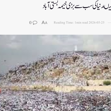
 میںدنیا کی سب سے بڑی خیمہ بستی آباد
0
A
Reading Time: 1min read
2026-05-25
A