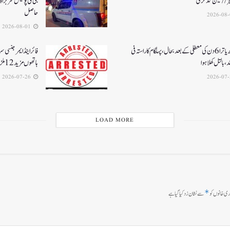
یز// نیتن گڈکری
جی کی پولیس سربراہ 
حاصل
2026-08-01
امرناتھ یاترا 6دن کی معطلی کے بعد بحال،پہلگام کا راستہ فی
فائر اینڈ ایمرجنسی 
د، بالتل کھلا ہوا
ہاتھوں مزید 12 ملزمان گرفتار
2026-07-26
LOAD MORE
*
ی خانوں کو
سے نشان زد کیا گیا ہے