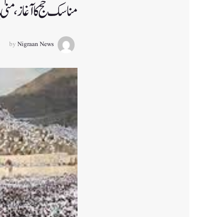
مناسک حج کا آغاز، منیٰ
by
Nigraan News