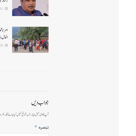
رفتار ت
2026-08-01
الحال بن
2026-07-26
جواب دیں
آپ کا ای میل ایڈریس شائع نہیں کیا جائے گا۔
ضرور
*
تبصرہ