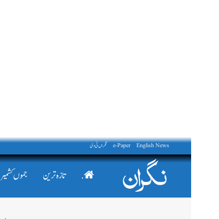
English News
e-Paper
نگراں ٹی وی
.
تازہ ترین
جموں کشمیر