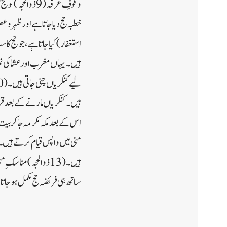
وقوفِ عرفہ (9 
خطبہ حج دیا جاتا ہے اور ظہر و
ہیں۔یہاں مغرب اور عشا کی نم
ہیں۔کنکریاں مارنے کے بعد قرب
منی میں واپس قیام کرتے ہیں۔
ہیں۔ (13 ذوالحجہ)م
ساتھ ہی فریضہ حج مکمل ہو جات