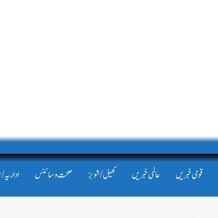
قومی خبریں
عالمی خبریں
کھیل/شوبز
صحت و سائنس
اداریہ/ 