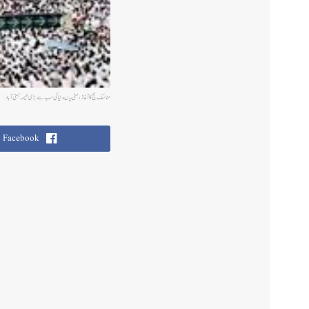
مناسک حج کا آغاز، منیٰ میںدنیا کی سب سے بڑی خیمہ بستی آباد
Facebook