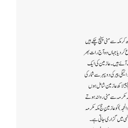
ام باندھ کر مکہ سے منی پہنچ چکے ہیں
ع کر دیا جہاں وہ آج رات بھر
 آئے ہیں۔ عازمین کی ایک
یگی پیر کی دوپہر سے شمار کی
جاتی ہے۔ یوم ترویہ (اسلامی تقویم کے مطابق 8 ذی الحجہ کا دن)میں سعودی عرب اور پڑوسی خلیجی ممالک سے تقریباً 5 لاکھ عازمین شامل ہوں
کہ مکرمہ سے منی روانہ ہوتے
ہاں ظہر سے لے کر نو ذی الحجہ (یوم عرفہ)کی فجر تک پانچ نمازیں ادا کرتے ہوئے رات گزارتے ہیں۔ (8 ذوالحجہ) کوعازمینِ حج مکہ مکرمہ
الہی میں گزاری جاتی ہے۔