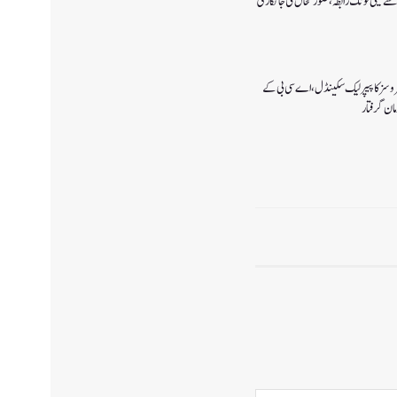
سے ٹیلی فونک رابطہ، صورتحال کی جانکاری
سروسز کا پیپر لیک سکینڈل،اے سی بی کے