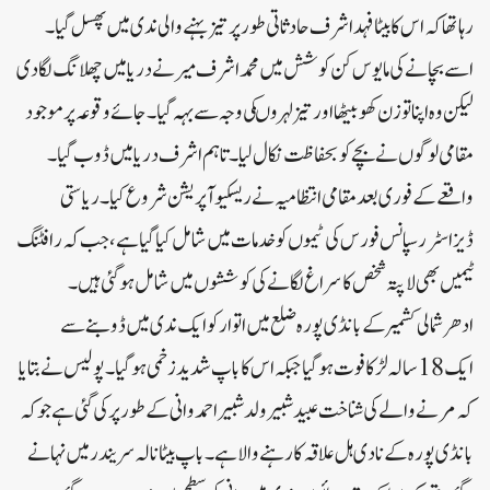
رہا تھا کہ اس کا بیٹا فہد اشرف حادثاتی طور پر تیز بہنے والی ندی میں پھسل گیا۔
اسے بچانے کی مایوس کن کوشش میں محمد اشرف میر نے دریا میں چھلانگ لگا دی
لیکن وہ اپنا توزن کھو بیٹھا اور تیز لہروںکی وجہ سے بہہ گیا۔جائے وقوعہ پر موجود
مقامی لوگوں نے بچے کو بحفاظت نکال لیا۔ تاہم اشرف دریا میں ڈوب گیا۔
واقعے کے فوری بعد مقامی انتظامیہ نے ریسکیو آپریشن شروع کیا۔ ریاستی
ڈیزاسٹر رسپانس فورس کی ٹیموں کو خدمات میں شامل کیا گیا ہے، جب کہ رافٹنگ
ٹیمیں بھی لاپتہ شخص کا سراغ لگانے کی کوششوں میں شامل ہوگئی ہیں۔
ادھرشمالی کشمیر کے بانڈی پورہ ضلع میں اتوار کو ایک ندی میں ڈوبنے سے
ایک 18 سالہ لڑکا فوت ہو گیا جبکہ اس کا باپ شدید زخمی ہو گیا۔پولیس نے بتایا
کہ مرنے والے کی شناخت عبید شبیر ولد شبیر احمد وانی کے طور پر کی گئی ہے جو کہ
بانڈی پورہ کے نادی ہل علاقہ کا رہنے والا ہے۔باپ بیٹا نالہ سریندر میں نہانے