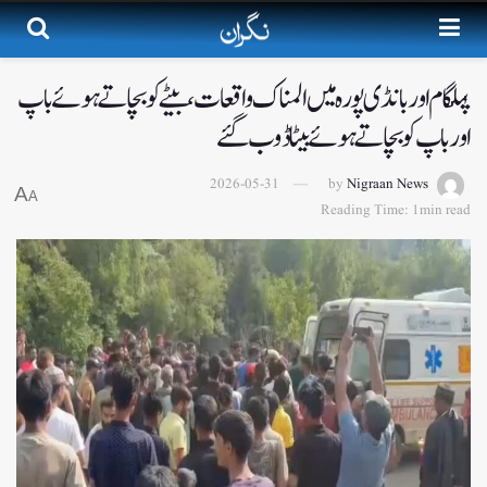
پہلگام اور بانڈی پورہ میں المناک واقعات، بیٹے کو بچاتے ہوئے باپ
اور باپ کو بچاتے ہوئے بیٹا ڈوب گئے
2026-05-31
by
Nigraan News
A
A
Reading Time: 1min read