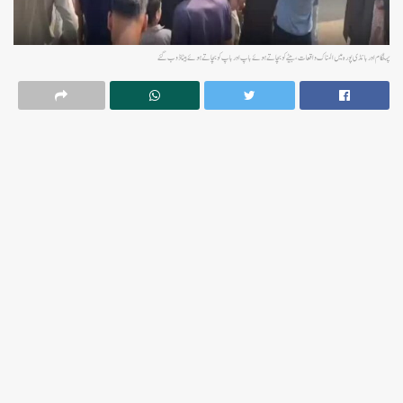
پہلگام اور بانڈی پورہ میں المناک واقعات، بیٹے کو بچاتے ہوئے باپ اور باپ کو بچاتے ہوئے بیٹا ڈوب گئے