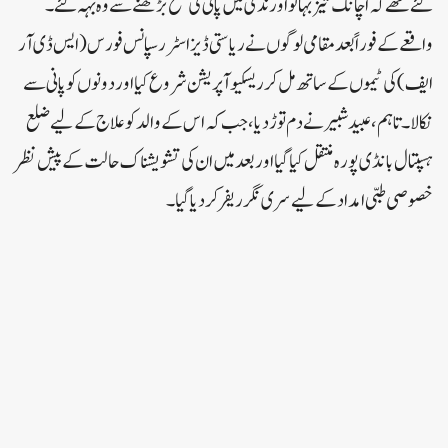
گئے تھے کہ اچانک تیز بہائو اور ندی میں پانی کی سطح بڑھنے سے وہ بہہ گئے۔
واقعے کے فوراً بعد مقامی لوگوں نے ریاستی ڈیزاسٹر رسپانس فورس(ایس ڈی آر
ایف)کی ٹیموں کے ساتھ مل کر ریسکیو آپریشن شروع کیا اور دونوں کو پانی سے
نکالا۔تاہم، عبید شبیر نے دم توڑ دیا، جب کہ اس کے والد کو علاج کے لیے ضلع
ہسپتال بانڈی پورہ منتقل کیا گیا اور بعد میں ان کی تشویشناک حالت کے پیش نظر
خصوصی طبی امداد کے لیے سری نگر ریفر کر دیا گیا۔