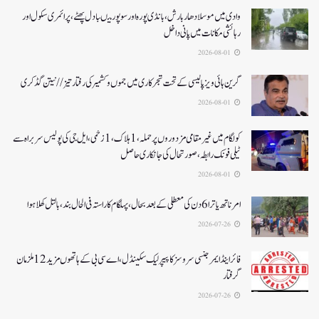
وادی میں موسلادھار بارش،بانڈی پورہ اور سوپور میںبادل پھٹے، پرائمری سکول اور
رہائشی مکانات میں پانی داخل
2026-08-01
گرین ہائی ویز پالیسی کے تحت شجرکاری میں جموں و کشمیر کی رفتار تیز// نیتن گڈکری
2026-08-01
کولگام میں غیر مقامی مزدوروں پر حملہ،1ہلاک،1زخمی،ایل جی کی پولیس سربراہ سے
ٹیلی فونک رابطہ، صورتحال کی جانکاری حاصل
2026-08-01
امرناتھ یاترا 6دن کی معطلی کے بعد بحال،پہلگام کا راستہ فی الحال بند، بالتل کھلا ہوا
2026-07-26
فائر اینڈ ایمرجنسی سروسز کا پیپر لیک سکینڈل،اے سی بی کے ہاتھوں مزید 12 ملزمان
گرفتار
2026-07-26