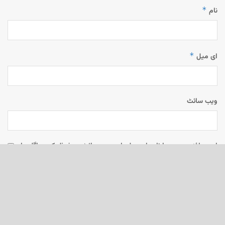
*
نام
*
ای میل
ویب‌ سائٹ
اس براؤزر میں میرا نام، ای میل، اور ویب سائٹ محفوظ رکھیں اگلی بار
جب میں تبصرہ کرنے کےلیے۔