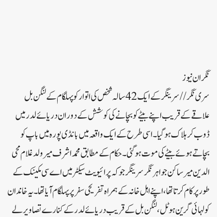
نگران نیوز
سری نگر// سرینگر کے ایک 42 سالہ شخص کی اتوار کو پہلگام کے لنگن بل
علاقے کے قریب اپنے بیٹے کو بچانے کی کوشش کے دوران دریائے لدر میں
ڈوب کر ہلاک ہوگیا۔اسی طرح کے ایک واقعہ میں بانڈی پورہ میں باپ کو
بچاتے ہوئے بیٹے کی موت ہوگئی۔حکام کے مطابق محمد اشرف میر ولد غلام محی
الدین میر ساکن جواہر نگر سرینگر جو کہ پرائیویٹ سیکٹر میں اے سی مکینک کے
طور پر کام کرتا تھا، اپنے اہل خانہ کے ہمراہ تفریحی سفر پر پہلگام آیا تھا۔یہ خاندان
کولہائی گرین ہوٹل، لنگن بل کے قریب دریائے لدر کے کنارے تصاویر لے