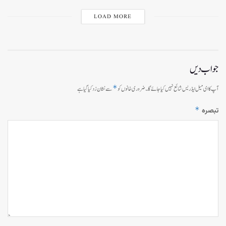
LOAD MORE
جواب دیں
*
آپ کا ای میل ایڈریس شائع نہیں کیا جائے گا۔
ضروری خانوں کو
سے نشان زد کیا گیا ہے
*
تبصرہ