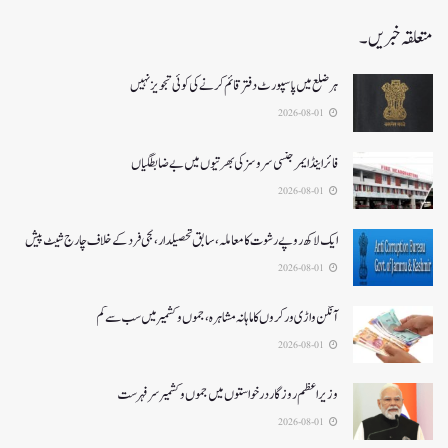
متعلقہ خبریں۔
ہر ضلع میں پاسپورٹ دفتر قائم کرنے کی کوئی تجویز نہیں
2026-08-01
فائر اینڈ ایمرجنسی سروسزکی بھرتیوں میں بے ضابطگیاں
2026-08-01
ایک لاکھ روپے رشوت کا معاملہ،سابق تحصیلدار، نجی فرد کے خلاف چارج شیٹ پیش
2026-08-01
آنگن واڑی ورکروں کا ماہانہ مشاہرہ، جموں و کشمیر میں سب سے کم
2026-08-01
وزیر اعظم روزگار درخواستوں میں جموں و کشمیر سرفہرست
2026-08-01