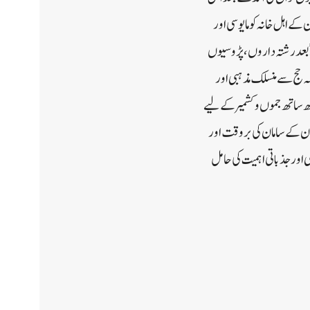
 اہل خانہ کو مایوسی اور
را ًبعد رشتہ داروں، پڑوسیوں
کہ حج سے منسلک مذہبی اور
تھ ساتھ جموں و کشمیر کے لیے
ان کے سامان کی بروقت اور
اور جذباتی اہمیت کی حامل