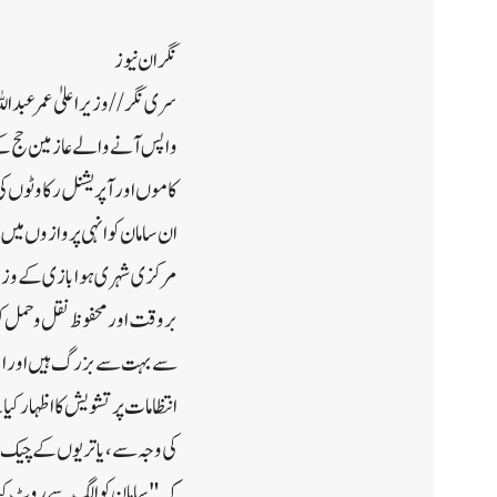
نگران نیوز
سری نگر// وزیر اعلیٰ عمر عبد
واپس آنے والے عازمین حج کے سا
کاموں اور آپریشنل رکاوٹوں کی
ان سامان کو انہی پروازوں میں م
مرکزی شہری ہوابازی کے وزیر 
بروقت اور محفوظ نقل و حمل کو
سے بہت سے بزرگ ہیں اور انہو
انتظامات پر تشویش کا اظہار کی
کی وجہ سے، یاتریوں کے چیک ان 
کہ "سامان کو الگ سے روٹ کیا 