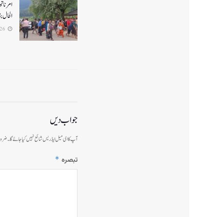
الحال بن
2026-07-26
جواب دیں
آپ کا ای میل ایڈریس شائع نہیں کیا جائے گا۔
ضرور
*
تبصرہ