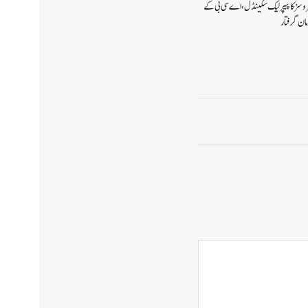
سروسز کا پیپر لیک سکینڈل،اے سی بی کے