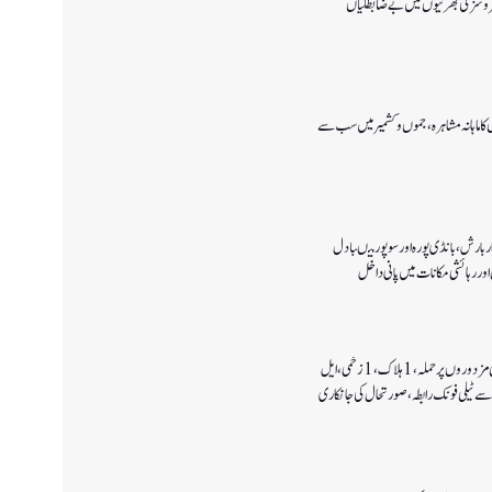
 سروسزکی بھرتیوں میں بے ضابطگیاں
ا ماہانہ مشاہرہ، جموں و کشمیر میں سب سے
 بارش،بانڈی پورہ اور سوپور میںبادل
اور رہائشی مکانات میں پانی داخل
کولگام میں غیر مقامی مزدوروں پر حملہ،1ہلاک،1زخمی،ایل
سے ٹیلی فونک رابطہ، صورتحال کی جانکاری