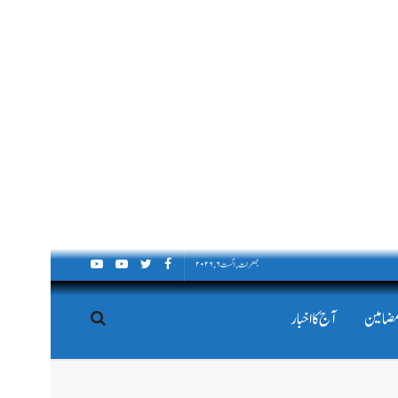
جمعرات, اگست ۶, ۲۰۲۶
مضامین
آج کا اخبار