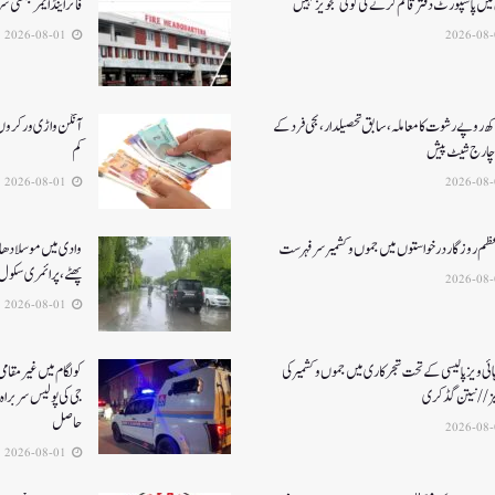
میں پاسپورٹ دفتر قائم کرنے کی کوئی تجویز نہیں
فائر اینڈ ایمرجنسی
2026-08-01
کھ روپے رشوت کا معاملہ،سابق تحصیلدار، نجی فرد کے
آنگن واڑی ورکروں ک
چارج شیٹ پیش
کم
2026-08-01
عظم روزگار درخواستوں میں جموں و کشمیر سرفہرست
وادی میں موسلادھار
پھٹے، پرائمری سکول 
2026-08-01
ئی ویز پالیسی کے تحت شجرکاری میں جموں و کشمیر کی
یز// نیتن گڈکری
جی کی پولیس سربراہ 
حاصل
2026-08-01