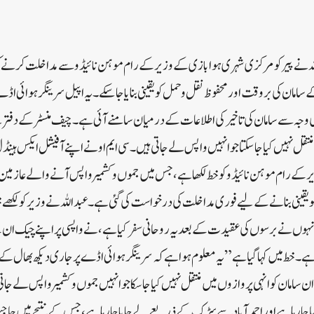
اللہ نے پیر کو مرکزی شہری ہوابازی کے وزیر کے رام موہن نائیڈو سے مداخلت کرنے ک
مان کی بروقت اور محفوظ نقل و حمل کو یقینی بنایا جا سکے۔یہ اپیل سرینگر ہوائی اڈ
 وجہ سے سامان کی تاخیر کی اطلاعات کے درمیان سامنے آئی ہے۔ چیف منسٹر کے دفتر
نتقل نہیں کیا جا سکتا جو انہیں واپس لے جاتی ہیں۔سی ایم او نے اپنے آفیشل ایکس ہینڈل
کے رام موہن نائیڈو کو خط لکھا ہے، جس میں جموں و کشمیر واپس آنے والے عازمین
 یقینی بنانے کے لیے فوری مداخلت کی درخواست کی گئی ہے۔عبداللہ نے وزیر کو لکھے خ
ں نے برسوں کی عقیدت کے بعد یہ روحانی سفر کیا ہے ،نے واپسی پر اپنے چیک ان 
ا ہے۔خط میں کہا گیا ہے”یہ معلوم ہوا ہے کہ سرینگر ہوائی اڈے پر جاری دیکھ بھال ک
سامان کو انہی پروازوں میں منتقل نہیں کیا جاسکا جو انہیں جموں و کشمیر واپس لے جا
جا رہا ہے اور احمد آباد سے سڑک کے ذریعے لے جایا جا رہا ہے، جس کے نتیجے میں حاجی