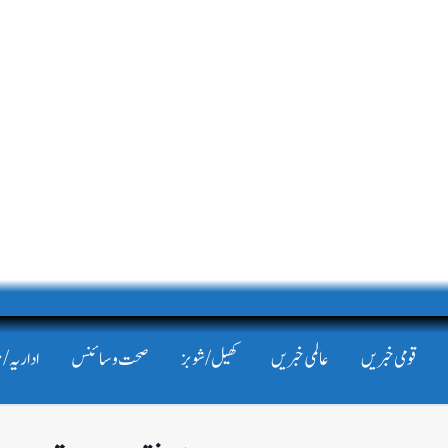
قومی خبریں
عالمی خبریں
کھیل/شوبز
صحت و سائنس
اداریہ/ 