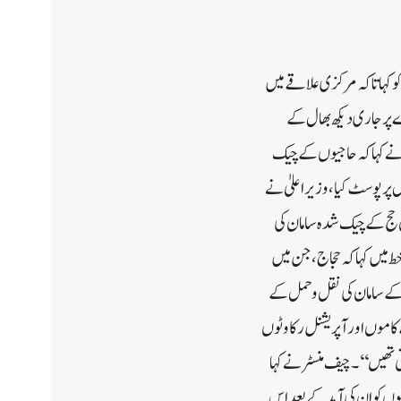
و کہا تاکہ مرکزی علاقے میں
ے پر جاری دیکھ بھال کے
 نے کہا کہ حاجیوں کے چیک
 پر پوسٹ کیا، وزیر اعلیٰ نے
 حج کے چیک شدہ سامان کی
ط میں کہا کہ حجاج ،جن میں
کے سامان کی نقل و حمل کے
ے کاموں اور آپریشنل رکاوٹوں
تی تھیں‘‘۔چیف منسٹر نے کہا
وں کو ان کی آمد کے بعد اس