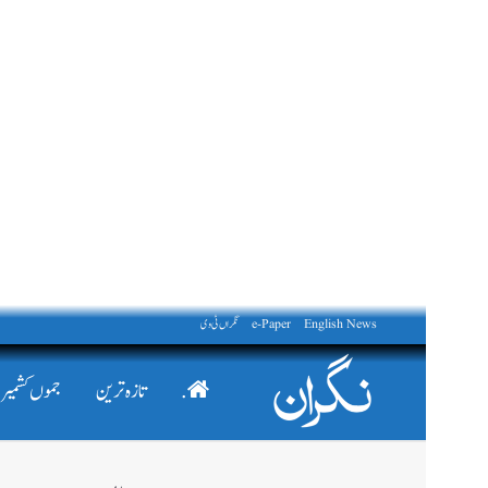
English News
e-Paper
نگراں ٹی وی
.
تازہ ترین
جموں کشمیر