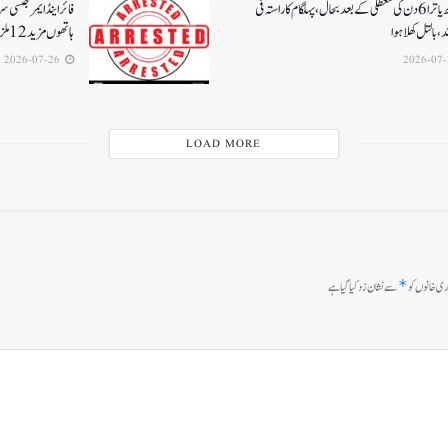
امرناتھ یاترا 6دن کی معطلی کے بعد بحال،پہلگام کا راستہ فی
فائر اینڈ ایمرجنسی 
د، بالتل کھلا ہوا
ہاتھوں مزید 12 ملزمان گرفتار
2026-07-26
LOAD MORE
*
ی خانوں کو
سے نشان زد کیا گیا ہے