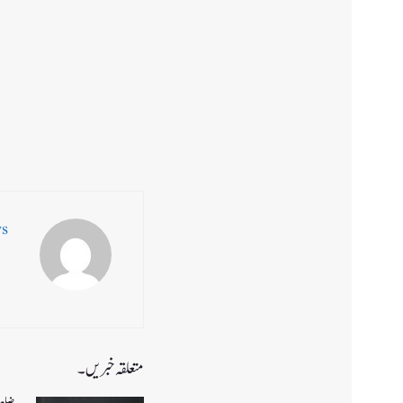
ws
متعلقہ خبریں۔