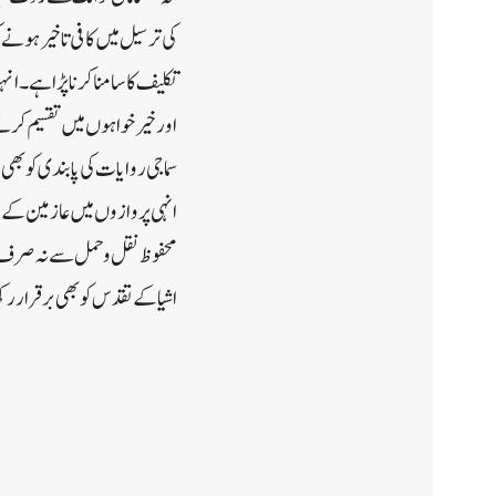
کی ترسیل میں کافی تاخیر ہون
تکلیف کا سامنا کرنا پڑا ہے۔انہ
اور خیر خواہوں میں تقسیم کرتے
سماجی روایات کی پابندی کو بھی
انہی پروازوں میں عازمین کے 
محفوظ نقل و حمل سے نہ صرف حا
اشیا کے تقدس کو بھی برقرار رک