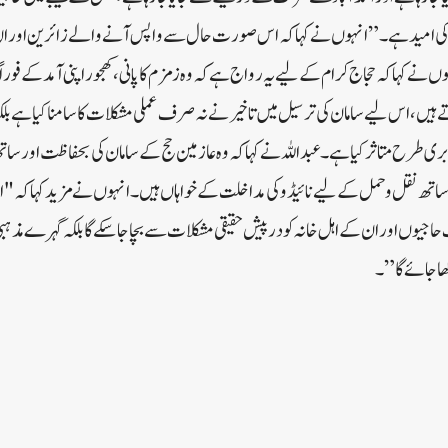
ے کی امید ہے۔”انہوں نے کہا کہ اس صورت حال سے واپس آنے والے زائرین اور ان کے
وں نے کہا کہ حجاج کرام کے لیے یہ رواج ہے کہ وہ زمزم کا پانی، کھجور اپنی آمد کے فو
 ہیں، اس لیے سامان کی ترسیل میں تاخیر نے نہ صرف عملی مشکلات کا سامنا کیا ہے بل
 بری طرح متاثر کیا ہے۔عبد اللہ نے کہا کہ وہ عازمین حج کے سامان کی بحفاظت اور سا
ساتھ نقل و حمل کے لیے نائیڈو کی مداخلت کے خواہاں ہیں۔انہوں نے مزید کہا کہ "
جیوں اور ان کے اہل خانہ کو درپیش حقیقی مشکلات سے بچا جا سکے گا بلکہ گہرے مذہبی 
ھا جائے گا”۔