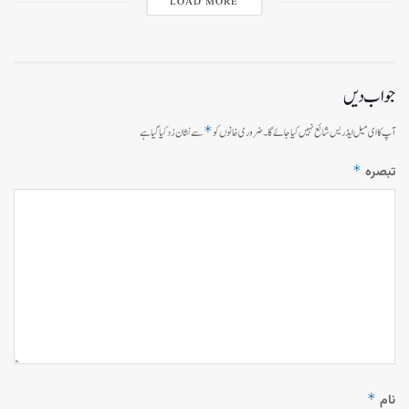
LOAD MORE
جواب دیں
*
آپ کا ای میل ایڈریس شائع نہیں کیا جائے گا۔
ضروری خانوں کو
سے نشان زد کیا گیا ہے
*
تبصرہ
*
نام