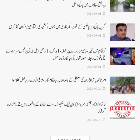
رہائشی مکانات میں پانی داخل
2026-08-01
گرین ہائی ویز پالیسی کے تحت شجرکاری میں جموں و کشمیر کی رفتار تیز// نیتن گڈکری
2026-08-01
کولگام میں غیر مقامی مزدوروں پر حملہ،1ہلاک،1زخمی،ایل جی کی پولیس سربراہ سے
ٹیلی فونک رابطہ، صورتحال کی جانکاری حاصل
2026-08-01
امرناتھ یاترا 6دن کی معطلی کے بعد بحال،پہلگام کا راستہ فی الحال بند، بالتل کھلا ہوا
2026-07-26
فائر اینڈ ایمرجنسی سروسز کا پیپر لیک سکینڈل،اے سی بی کے ہاتھوں مزید 12 ملزمان
گرفتار
2026-07-26