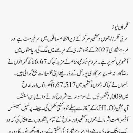
نگران نیوز
سری نگر// جموں و کشمیر مرکز کے زیر انتظام علاقوں میں سرفہرست ہے اور
مردم شماری 2027 کے خود شماری کے مرحلے میں ملک کی ریاستوں میں
آٹھویں نمبر پر ہے۔ مردم شماری حکام نے مزید کہا کہ 6.67 لاکھ گھرانوں نے
رضاکارانہ طور پر سرکاری پورٹل کے ذریعے اپنی تفصیلات جمع کرائی ہیں۔
انہوں نے کہا کہ جموں و کشمیر میں 6,67,517 گھرانوں اور لداخ
میں 7,009 گھرانوں نے سوموار سے شروع ہونے والے ہاس لسٹنگ
آپریشن (HLO) کے آغاز سے پہلے خود گنتی مکمل کی۔ چیف پرنسپل سیسنس
آفیسر امت شرمانے جموں و کشمیر اور لداخ کے تمام باشندوں سے اپیل کی کہ وہ
ایک ماہ تک جاری رہنے والی مردم شماری کی مشق کے دوران گھرانوں کا دورہ