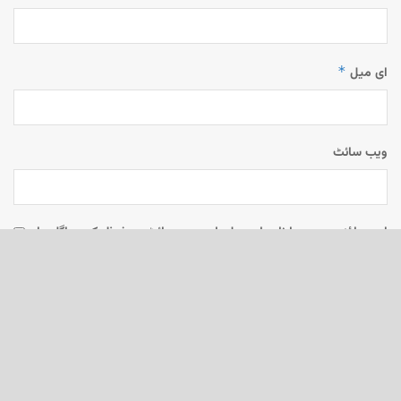
*
ای میل
ویب‌ سائٹ
اس براؤزر میں میرا نام، ای میل، اور ویب سائٹ محفوظ رکھیں اگلی بار
جب میں تبصرہ کرنے کےلیے۔