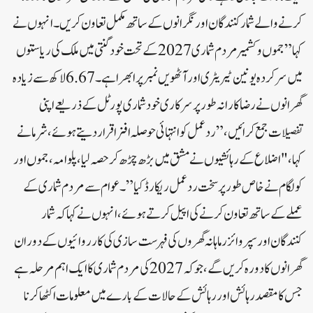
کرنے والے شمار کنندگان اور نگرانوں کے ساتھ مکمل تعاون کریں۔انہوں نے
کہا”جموں و کشمیر مردم شماری 2027 کے تحت خود گنتی میں ملک کی ریاستوں
میں سرکردہ یونین ٹیریٹری اور آٹھویں نمبر پر ابھرا ہے۔ 6.67 لاکھ سے زیادہ
گھرانوں نے رضاکارانہ طور پر سرکاری خود شماری پورٹل کے ذریعے اپنی
تفصیلات جمع کرائیں،”ردعمل کو انتہائی حوصلہ افزا قرار دیتے ہوئے، شرما نے
کہا، "اضلاع کے رہائشیوں نے مشق میں بڑھ چڑھ کر حصہ لیا، پلوامہ، جموں اور
کولگام نے خاص طور پر سخت ردعمل ریکارڈ کیا”۔عوام سے مردم شماری کے
عملے کے ساتھ تعاون کرنے کی اپیل کرتے ہوئے، انہوں نے کہا کہ شمار
کنندگان اور سپروائزر ماہانہ گھروں کی فہرست سازی کی کارروائیوں کے دوران
گھرانوں کا دورہ کریں گے، جو کہ 2027 کی مردم شماری کا ایک اہم مرحلہ ہے
جس کا مقصد رہائش اور رہائش کے حالات کے بارے میں معلومات اکٹھا کرنا