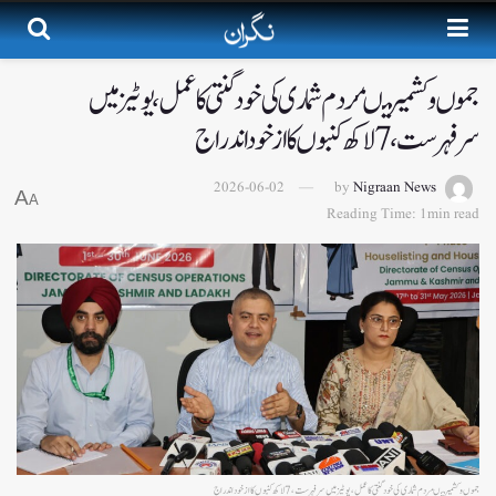
جموں و کشمیر میںمردم شماری کی خود گنتی کا عمل، یوٹیز میں
سرفہرست ،7لاکھ کنبوں کا از خود اندراج
2026-06-02
by
Nigraan News
A
A
Reading Time: 1min read
جموں و کشمیر میںمردم شماری کی خود گنتی کا عمل، یوٹیز میں سرفہرست ،7لاکھ کنبوں کا از خود اندراج