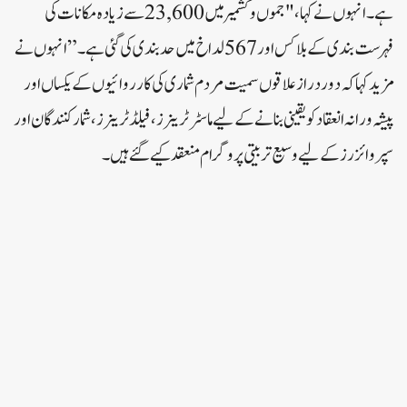
ہے۔انہوں نے کہا، "جموں و کشمیر میں 23,600 سے زیادہ مکانات کی
فہرست بندی کے بلاکس اور 567 لداخ میں حد بندی کی گئی ہے۔”انہوں نے
مزید کہا کہ دور دراز علاقوں سمیت مردم شماری کی کارروائیوں کے یکساں اور
پیشہ ورانہ انعقاد کو یقینی بنانے کے لیے ماسٹر ٹرینرز، فیلڈ ٹرینرز، شمار کنندگان اور
سپروائزرز کے لیے وسیع تربیتی پروگرام منعقد کیے گئے ہیں۔