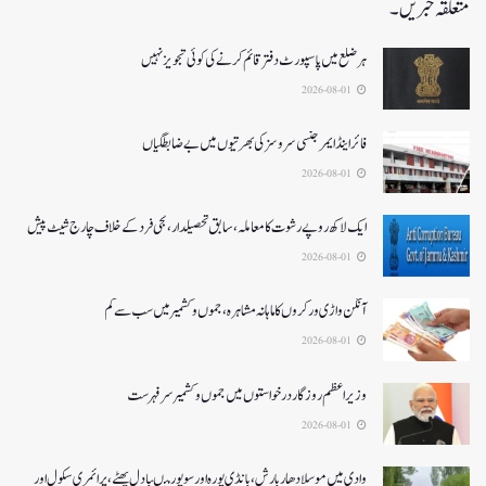
متعلقہ خبریں۔
ہر ضلع میں پاسپورٹ دفتر قائم کرنے کی کوئی تجویز نہیں
2026-08-01
فائر اینڈ ایمرجنسی سروسزکی بھرتیوں میں بے ضابطگیاں
2026-08-01
ایک لاکھ روپے رشوت کا معاملہ،سابق تحصیلدار، نجی فرد کے خلاف چارج شیٹ پیش
2026-08-01
آنگن واڑی ورکروں کا ماہانہ مشاہرہ، جموں و کشمیر میں سب سے کم
2026-08-01
وزیر اعظم روزگار درخواستوں میں جموں و کشمیر سرفہرست
2026-08-01
وادی میں موسلادھار بارش،بانڈی پورہ اور سوپور میںبادل پھٹے، پرائمری سکول اور