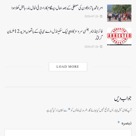
امرناتھ یاترا 6دن کی معطلی کے بعد بحال،پہلگام کا راستہ فی الحال بند، بالتل کھلا ہوا
2026-07-26
فائر اینڈ ایمرجنسی سروسز کا پیپر لیک سکینڈل،اے سی بی کے ہاتھوں مزید 12 ملزمان
گرفتار
2026-07-26
LOAD MORE
جواب دیں
*
آپ کا ای میل ایڈریس شائع نہیں کیا جائے گا۔
ضروری خانوں کو
سے نشان زد کیا گیا ہے
*
تبصرہ