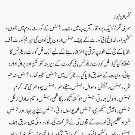
نگران نیوز
سری نگر// ایک پروقار تقریب میں، چیف جسٹس کے کورٹ روم میں جموں و
کشمیر اور لداخ ہائی کورٹ کے چیف جسٹس ارون پلی کو ان کی سپریم کورٹ آف
انڈیا کے جج کے طور پر ترقی پر اعزاز دینے کے لیے ایک فل کورٹ ریفرنس کا
انعقاد کیا گیا۔فل کورٹ ریفرنس ہائی کورٹ کے دیرینہ کنونشن اور پرانی ادارہ
جاتی روایات کے مطابق بلایا گیا۔ریفرنس میں جسٹس سنجیو کمار، جسٹس سندھو
شرما، جسٹس رجنیش اوسوال، جسٹس سنجے دھر، جسٹس چودھری محمد اکرم ،
جسٹس راہول بھارتی، جسٹس موکشا کھجوریا کاظمی، جسٹس وسیم صادق نرگل،
جسٹس راجیش سیکھری، جسٹس محمد یوسف وانی، جسٹس سنجے پریہار اور جسٹس
شہزاد عظیم ہائی کورٹ کے ججوں کی نے شرکت کی۔ کارروائی میں سابق چیف
جسٹس، جموں و کشمیر ہائی کورٹ کے سابق جج اور لداخ، چیف سکریٹری، جموں