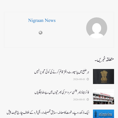
Nigraan News
متعلقہ خبریں۔
ہر ضلع میں پاسپورٹ دفتر قائم کرنے کی کوئی تجویز نہیں
2026-08-01
فائر اینڈ ایمرجنسی سروسزکی بھرتیوں میں بے ضابطگیاں
2026-08-01
ایک لاکھ روپے رشوت کا معاملہ،سابق تحصیلدار، نجی فرد کے خلاف چارج شیٹ پیش