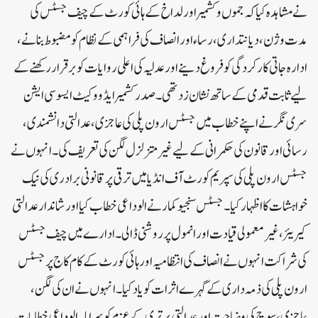
نے مشاہدہ کیا کہ جموں و کشمیر اور لداخ کے ہائی کورٹ کے چیف جسٹس کی
مدت وژن، دیانتداری، رساء اور انصاف کی فراہمی کے نظام کو مضبوط بنانے،
ادارہ جاتی کارکردگی کو فروغ دینے اور عدلیہ کی اعلی روایات کو برقرار رکھنے کے
لیے ثابت قدمی کے ساتھ نشان زد تھی۔صدر کشمیر ایڈووکیٹ ایسوسی ایشن
سری نگر نے اپنے خطاب میں جسٹس ارون پلی کی عاجزی، عدالتی دانشمندی،
رسائی اور قانون کی حکمرانی کے لیے غیر متزلزل لگن کی تعریف کی۔ انہوں نے
جسٹس ارون پلی کی سپریم کورٹ آف انڈیا میں ترقی پر قانونی برادری کی نیک
خواہشات کا اظہار کیا۔جسٹس سنجیو کمار نے الوداعی خطاب کیا اور شاندار عدالتی
کیریئر، غیر معمولی قیادت اور انمول پر روشنی ڈالی۔ادارے میں چیف جسٹس
کی شراکت انہوں نے انصاف کی انتظامیہ اور ہائی کورٹ کے کام کاج پر جسٹس
ارون پلی کی ذمہ داری کے گہرے اثرات کو یاد کیا۔ انہوں نے ان کی لگن،
عاجزی، سوچ کی وضاحت اور عدالتی برتری کے عزم کو سراہا۔الوداعی خطابات