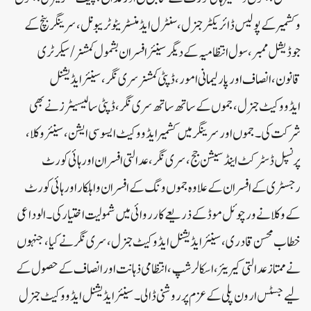
و کشمیر کے پولیس ڈائریکٹر جنرل، سنٹرل ایڈمنسٹریٹو ٹریبونل، سرینگر بنچ کے
جوڈیشل ممبر، سول انتظامیہ کے دیگر سینئر افسران بشمول کمشنر/ سیکرٹری
قانون، انصاف اور پارلیمانی امور، ڈپٹی کمشنر سری نگر،سینئر ایڈیشنل
ایڈووکیٹ جنرل، جموں کے ساتھ ساتھ سری نگر، ڈپٹی سالیسیٹرز نے بھی
شرکت کی۔جموں اور سرینگر میں کشمیر ایڈووکیٹ ایسوسی ایشن، سینئر وکلا،
پرنسپل ڈسٹرکٹ اینڈ سیشن جج، سری نگر، عدالتی افسران اور ہائی کورٹ
رجسٹری کے افسران کے علاوہ جموں ونگ کے افسران و اہلکار اور ہائی کورٹ
کے وکلا نے ورچوئل موڈ کے ذریعے کارروائی میں شمولیت اختیار کی۔الوداعی
خطاب محسن قادری، سینئر ایڈیشنل ایڈوکیٹ جنرل، سری نگر نے کیا، جنہوں
نے ممتاز عدالتی کیریئر، اسکالرشپ، انتظامی ذہانت اور انصاف کے حصول کے
لیے جسٹس ارون پلی کے عزم پر روشنی ڈالی۔ سینئر ایڈیشنل ایڈووکیٹ جنرل