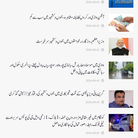
2026-08-01
آنگن واڑی ورکروں کا ماہانہ مشاہرہ، جموں و کشمیر میں سب سے کم
2026-08-01
وزیر اعظم روزگار درخواستوں میں جموں و کشمیر سرفہرست
2026-08-01
وادی میں موسلادھار بارش،بانڈی پورہ اور سوپور میںبادل پھٹے، پرائمری سکول اور
رہائشی مکانات میں پانی داخل
2026-08-01
گرین ہائی ویز پالیسی کے تحت شجرکاری میں جموں و کشمیر کی رفتار تیز// نیتن گڈکری
2026-08-01
کولگام میں غیر مقامی مزدوروں پر حملہ،1ہلاک،1زخمی،ایل جی کی پولیس سربراہ سے
ٹیلی فونک رابطہ، صورتحال کی جانکاری حاصل
2026-08-01