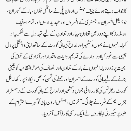
کا جواب دیتے ہوئے چیف جسٹس ارون پلی نے ساتھی ججوں، بار کے ممبران،
جوڈیشل افسران، رجسٹری کے افسروں اور عہدیداروں اور تمام اسٹیک
ہولڈرز کا اپنے دور میں تعاون، پیار اور تعاون کے لیے تہہ دل سے شکریہ ادا
کیا۔ انہوں نے جموں و کشمیر اور لداخ کی ہائی کورٹ کے ساتھ اپنی وابستگی پر دل
چسپی سے غور کیا اور ادارے کی قدیم روایات، اقدار اور آزادی کے تحفظ کی
اہمیت پر زور دیا۔ انہوں نے بار کے تعاون اور انصاف کی موثر انتظامیہ کو یقینی
بنانے کے لیے ہائی کورٹ کے افسران اور عملے کی لگن کو بھی ریکارڈ پر رکھا۔فل
کورٹ ریفرنس کی کارروائی جموں و کشمیر اور لداخ کے ہائی کورٹ کے رجسٹرار
جنرل ایم کے شرما نے چلائی۔آخر میں، جسٹس ارون پالی کو گہرے احترام کے
طور پر سیکورٹی اہلکاروں نے ایک رسمی گارڈ آف آنر دیا۔