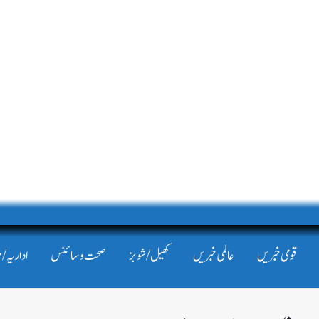
قومی خبریں
عالمی خبریں
کھیل/شوبز
صحت و سائنس
اداریہ/ 