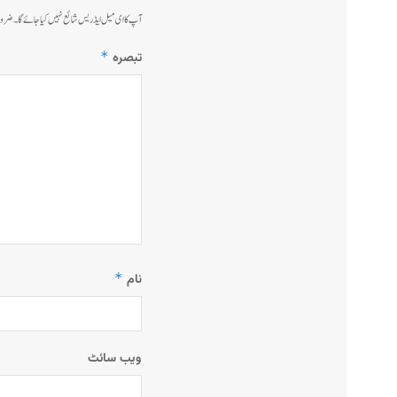
آپ کا ای میل ایڈریس شائع نہیں کیا جائے گا۔
ضرور
*
تبصرہ
*
نام
ویب‌ سائٹ