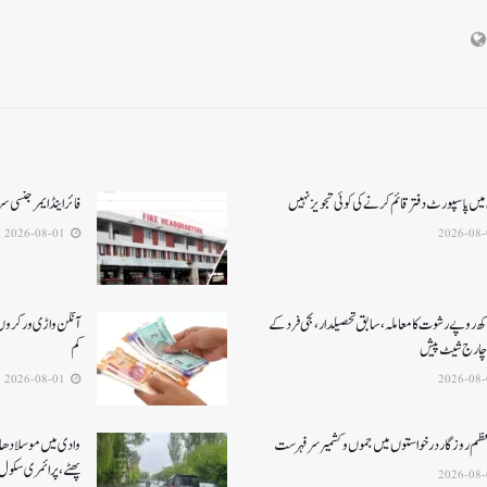
میں پاسپورٹ دفتر قائم کرنے کی کوئی تجویز نہیں
فائر اینڈ ایمرجنسی
2026-08-01
کھ روپے رشوت کا معاملہ،سابق تحصیلدار، نجی فرد کے
آنگن واڑی ورکروں ک
چارج شیٹ پیش
کم
2026-08-01
عظم روزگار درخواستوں میں جموں و کشمیر سرفہرست
وادی میں موسلادھار
پھٹے، پرائمری سکول 