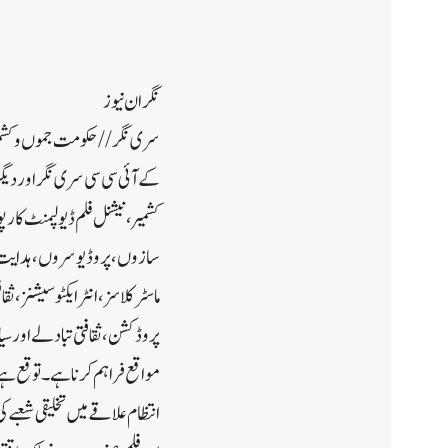
نگران نیوز
کے آئی سی سی سری نگر اور دیگر
سازوں، پروڈیوسروں، ہدایت کا
ماسٹر کلاسز، انٹرایکٹو سیشنز،
پروڈکشن، ثقافتی تبادلے اور 
مواقع فراہم کرنا ہے۔توقع ہے ک