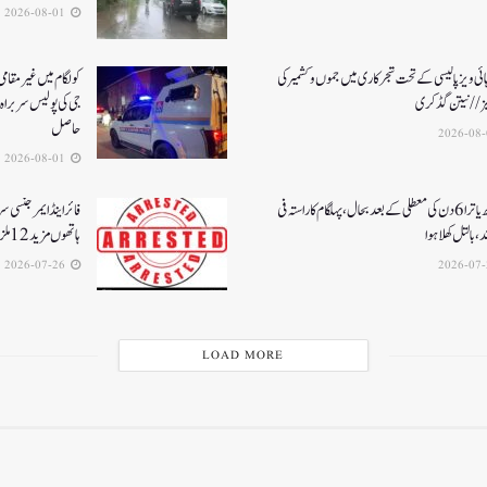
2026-08-01
ئی ویز پالیسی کے تحت شجرکاری میں جموں و کشمیر کی
یز// نیتن گڈکری
جی کی پولیس سربراہ 
حاصل
2026-08-01
امرناتھ یاترا 6دن کی معطلی کے بعد بحال،پہلگام کا راستہ فی
فائر اینڈ ایمرجنسی 
د، بالتل کھلا ہوا
ہاتھوں مزید 12 ملزمان گرفتار
2026-07-26
LOAD MORE