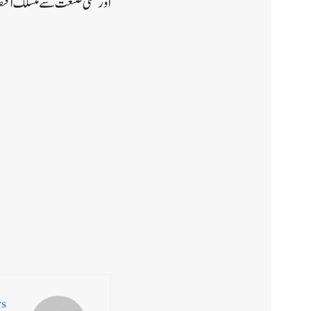
اور فلمی صنعت سے منسلک اقت
ws