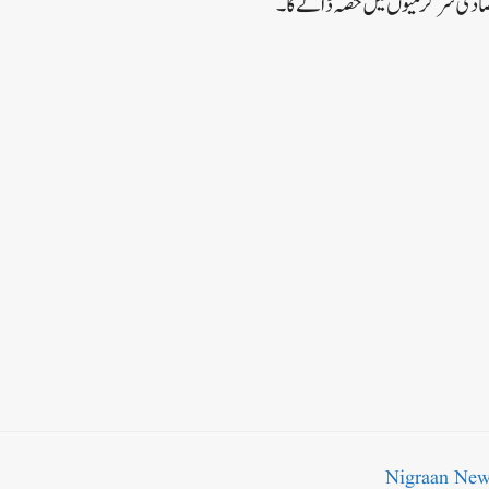
صادی سرگرمیوں میں حصہ ڈالے گا۔
Nigraan Ne