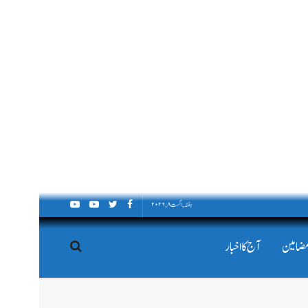
ہفتہ, اگست ۸, ۲۰۲۶
مضامین
آج کا اخبار