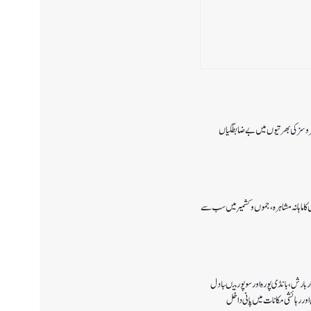
 سروسزکی بھرتیوں میں بے ضابطگیاں
ا ماہانہ مشاہرہ، جموں و کشمیر میں سب سے
 بارش،بانڈی پورہ اور سوپور میںبادل
اور رہائشی مکانات میں پانی داخل