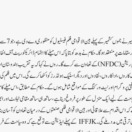
 مقامات پر منعقد ہوگا۔ حکام نے بدھ کو بتایا کہ اس میلے کا اہتمام ڈائریکٹوریٹ آف ان
کشمیر، نیشنل فلم ڈیولپمنٹ کارپوریشن (NFDC) کے تعاون سے کرے گا۔روں نے کہا کہ یہ تقریب 
روں، اداکاروں، نقادوں اور دیگر اسٹیک ہولڈرز کو اکٹھا کرے گی۔ اس میں فلم کی
 ثقافتی پروگرام اور نیٹ ورکنگ کے مواقع شامل ہوں گے۔حکام کے مطابق، اس میلے کا مق
سیاحت کے لیے ایک منزل کے طور پر فروغ دینا ہے، ساتھ ہی ساتھ مقامی ٹیلنٹ اور ا
ہ اس اقدام سے علاقائی اور بین الاقوامی فلمی صنعتوں کے درمیان تعاون کو آسان بنای
انتظام علاقے میں تخلیقی شعبے کی ترقی میں مدد ملے گی۔IFFJK کے پہلے ایڈیشن سے توقع