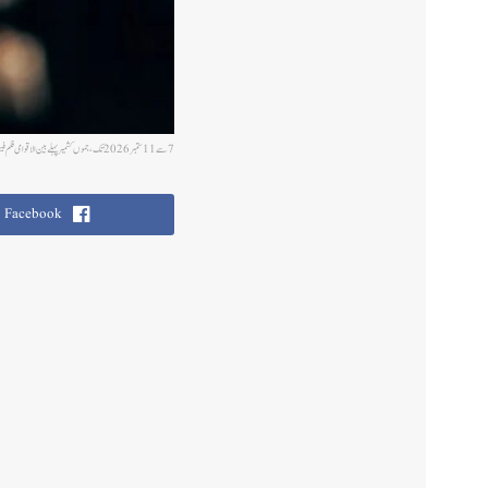
7 سے 11 ستمبر 2026 تک،جموں کشمیر پہلے بین الاقوامی فلم فیسٹیول کی میزبانی کرے گا
Facebook