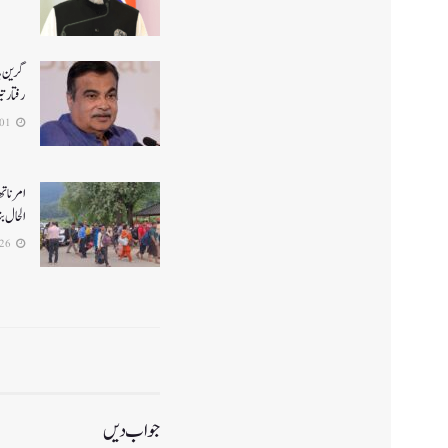
گرین ہا
رفتار ت
2026-08-01
الحال بن
2026-07-26
جواب دیں