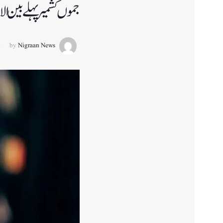
جموں کشمیر پہلے بین الا
by
Nigraan News