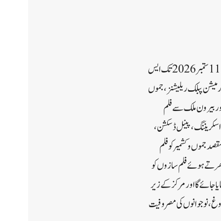
سری نگر//حکومت جموں و کشمیر نے جموں کشمیر کے پہلے بین الاقوامی فلم فیسٹیول کو منظوری دے دی ہے، جو 7 سے 11 ستمبر 2026 تک ایس
فارمیشن پبلک ریلیشنز، جموں
ہندوستان اور بیرون ملک سے فلم
 اسکریننگ، پینل ڈسکشن،
صد جموں و کشمیر کو فلم
بھرتے ہوئے فلم سازوں کو
ا جائے گا اور مرکز کے زیر
 ہے کہ وہ سیاحت کے فروغ، نوجوانوں کی مصروفیت