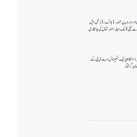
کولگام میں غیر مقامی مزدوروں پر حملہ،1ہلاک،1زخمی،ایل
سے ٹیلی فونک رابطہ، صورتحال کی جانکاری
سروسز کا پیپر لیک سکینڈل،اے سی بی کے