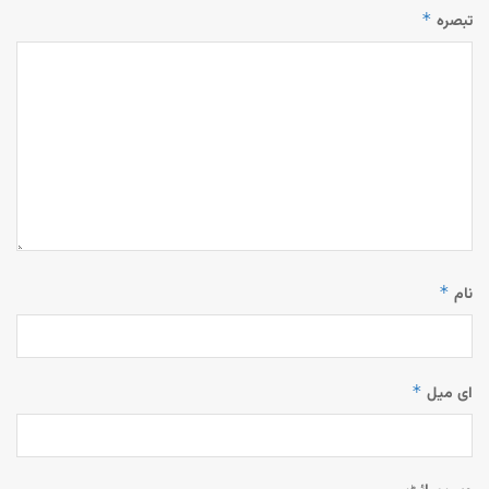
*
تبصرہ
*
نام
*
ای میل