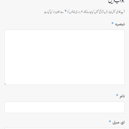
جواب دیں
*
آپ کا ای میل ایڈریس شائع نہیں کیا جائے گا۔
ضروری خانوں کو
سے نشان زد کیا گیا ہے
*
تبصرہ
*
نام
*
ای میل