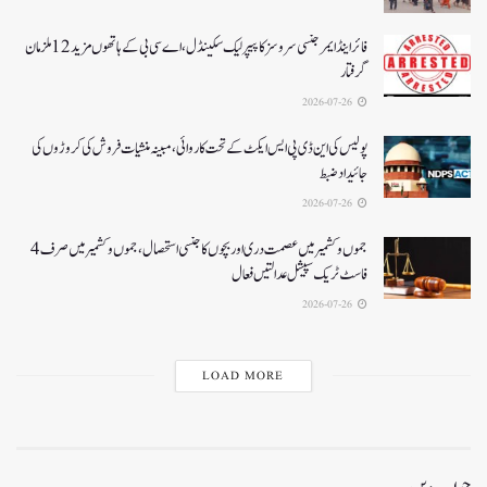
فائر اینڈ ایمرجنسی سروسز کا پیپر لیک سکینڈل،اے سی بی کے ہاتھوں مزید 12 ملزمان
گرفتار
2026-07-26
پولیس کی این ڈی پی ایس ایکٹ کے تحت کاروائی، مبینہ منشیات فروش کی کروڑوں کی
جائیداد ضبط
2026-07-26
جموں و کشمیر میں عصمت دری اور بچوں کا جنسی استحصال،جموں و کشمیر میں صرف 4
فاسٹ ٹریک سپیشل عدالتیں فعال
2026-07-26
LOAD MORE