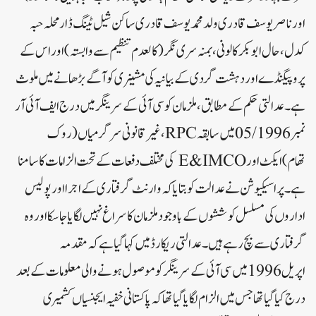
اور ناصر یوسف قادری ولد محمد یوسف قادری ساکن شیل ٹینگ ڈارمحلہ حبہ
کدل ، حال ابوبکر کالونی، بمنہ سری نگر( کالعدم تنظیم سے وابستہ ) اور اس کے
پروپیگنڈے اور دہشت گردی کے بیانیہ کی مشینری کو آگے بڑھانے میں ملوث
ہے۔عدالتی حکم کے مطابق، ملزمان کو سی آئی کے سرینگر میں درج ایف آئی آر
نمبر 05/1996 میں سابقہ RPC، غیر قانونی سرگرمیاں (روک
تھام)ایکٹ اور E&IMCO کی مختلف دفعات کے تحت الزامات کا سامنا
ہے۔ پراسیکیوشن نے عدالت کو بتایا کہ وارنٹ گرفتاری کے اجرا اور پولیس
اداروں کی مسلسل کوششوں کے باوجود ملزمان کا سراغ نہیں لگایا جا سکا اور وہ
گرفتاری سے بچ رہے ہیں۔عدالتی ریکارڈ میں کہا گیا ہے کہ مقدمہ
اپریل 1996 میں سی آئی کے سرینگر کو موصول ہونے والی معلومات کے بعد
درج کیا گیا تھا جس میں الزام لگایا گیا تھا کہ پاکستانی خفیہ ایجنسیاں کشمیری