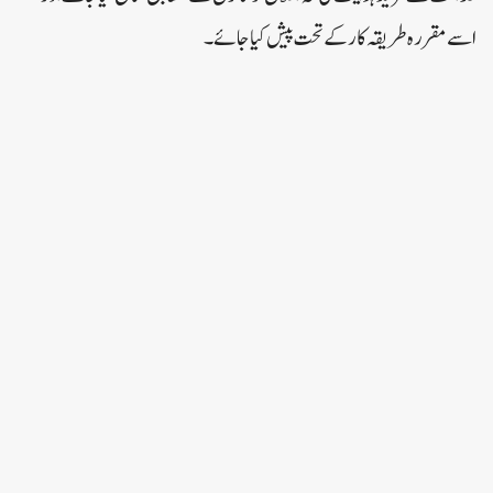
اسے مقررہ طریقہ کار کے تحت پیش کیا جائے۔