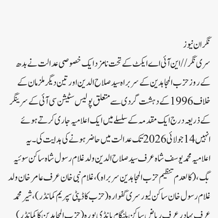
نگران نیوز
سری نگر// این آئی اے ایکٹ کے تحت نامزد ایک خصوصی عدالت نے بدھ
کے روز حزب المجاہدین کے سربراہ سید صلاح الدین اور تین دیگر ملزمان کے
خلاف 1996 کے دہشت گردی سے متعلق پولیس سٹیشن سی آئی کے سرینگر
کے ذریعہ درج ایک مقدمہ کے سلسلے میں ایک اعلامیہ جاری کرتے ہوئے
انہیں 14 جولائی 2026 تک عدالت میں حاضر ہونے کی ہدایت کی۔یہ
اعلامیہ محمد یوسف شاہ عرف سید صلاح الدین ولد غلام رسول شاہ ساکن سوئیہ
بگ،( کالعدم تنظیم حزب المجاہدین سربراہ )، غلام نبی خان عرف عامر خان ولد
غلام رسول خان ساکن لیور سری گفوارہ( حزب کا ڈپٹی سپریم کمانڈر)، شیر محمد
عرف بہادر عرف ریاض ساکن ملنگام بانڈی پورہ ( حزب المجاہدین کا کمانڈر )