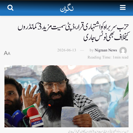
حزب سربراہ کو اشتہاری قرار ،ڈپٹی سمیت مزید 3کمانڈروں
کیخلاف بھی نوٹس جاری
2026-06-13
by
Nigraan News
A
A
Reading Time: 1min read
حزب سربراہ کو اشتہاری قرار ،ڈپٹی سمیت مزید 3کمانڈروں کیخلاف بھی نوٹس جاری