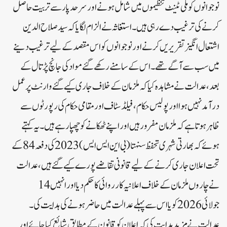
نوجوانوں کو ملی ٹینٹ تنظیموں میں شامل ہونے اور سرحد پار سے تربیت حاصل
کرنے کی ترغیب دے رہی ہیں۔ استغاثہ نے الزام لگایا کہ سید صلاح الدین
اشتعال انگیز تقریریں کرنے اور نوجوانوں کو اس مقصد کے لیے ترغیب دینے
میں سب سے آگے تھے۔اس کے سامنے رکھے گئے مواد کی جانچ پڑتال کے
بعد، عدالت نے مشاہدہ کیا کہ ملزمان کے خلاف جاری کیے گئے وارنٹ پر عمل
درآمد نہیں ہوا اور پولیس حکام، فیلڈ سٹاف اور مقامی حکام کی رپورٹوں سے
ظاہر ہوتا ہے کہ ملزمان مفرور ہیں اور اپنے ٹھکانے کو چھپا رہے ہیں۔ یہ کہتے
ہوئے کہ بھارتی شہری تحفظ سنہتا (بی این ایس ایس) 2023 کی دفعہ 84 کے
تحت اعلان جاری کرنے کے لیے قانونی تقاضے پورے کیے گئے ہیں، عدالت
نے چاروں ملزمان کے خلاف اعلانیہ کارروائی کا حکم دیا اور انہیں 14
جولائی 2026 کو یا اس سے پہلے عدالت میں حاضر ہونے کی ہدایت کی۔
عدالت نے مزید ہدایت کی کہ اعلان کو قانون کے مطابق شائع کیا جائے اور