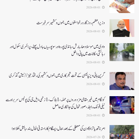
2026-08-01
وزیر اعظم روزگار درخواستوں میں جموں و کشمیر سرفہرست
2026-08-01
وادی میں موسلادھار بارش،بانڈی پورہ اور سوپور میںبادل پھٹے، پرائمری سکول اور
رہائشی مکانات میں پانی داخل
2026-08-01
گرین ہائی ویز پالیسی کے تحت شجرکاری میں جموں و کشمیر کی رفتار تیز// نیتن گڈکری
2026-08-01
کولگام میں غیر مقامی مزدوروں پر حملہ،1ہلاک،1زخمی،ایل جی کی پولیس سربراہ سے
ٹیلی فونک رابطہ، صورتحال کی جانکاری حاصل
2026-08-01
امرناتھ یاترا 6دن کی معطلی کے بعد بحال،پہلگام کا راستہ فی الحال بند، بالتل کھلا ہوا
2026-07-26