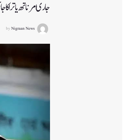
جاری امرناتھ یاترا کا جائ
by
Nigraan News