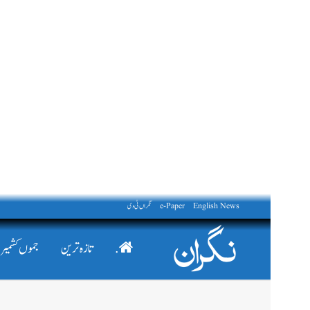
English News
e-Paper
نگراں ٹی وی
.
تازہ ترین
جموں کشمیر