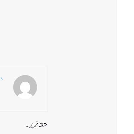
ws
متعلقہ خبریں۔