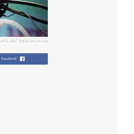
جاری امرناتھ یاترا کا جائزہ لینے کیلئے اعلیٰ سطحی میٹنگ،یاترا کو کامیا
Facebook