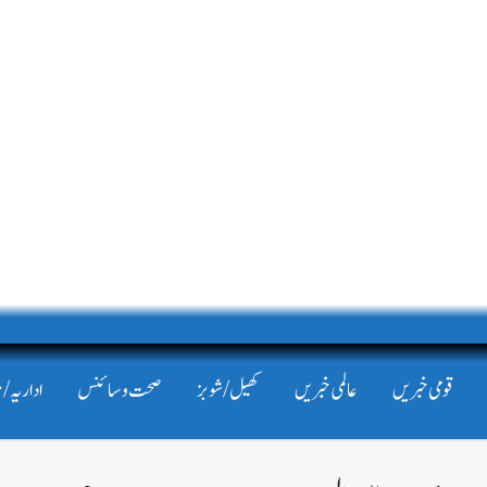
قومی خبریں
عالمی خبریں
کھیل/شوبز
صحت و سائنس
اداریہ/ 