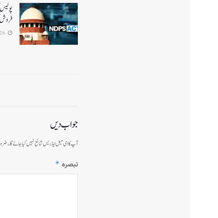
پولیس ک
فروش ک
2026-07-26
جواب دیں
آپ کا ای میل ایڈریس شائع نہیں کیا جائے گا۔
ضرور
*
تبصرہ