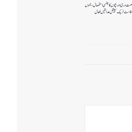
صمت دری اور بچوں کا جنسی استحصال،جموں