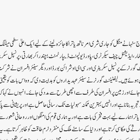
ج سنہا نے منگل کو جاری شری امرناتھ یاترا کا جائزہ لینے کے لیے ایک اعلیٰ سطحی م
مار، ایڈیشنل چیف سیکرٹری، پاور ڈیولپمنٹ ڈیپارٹمنٹ؛ چندراکر بھارتی، پرنسپل سکریٹر
ورنر کے پرنسپل سکریٹری اور سی ای او شرائن بورڈ اور دیگر سینئر افسران نے شرکت ک
 کے درشن ہوئے ہیں۔لیفٹیننٹ گورنر نے سینئر عہدیداروں کو ہدایت دی کہ وہ اس بات کو یق
ئے اور زمین پر افسران کی طرف سے اچھی طرح سے مدد کی جائے۔انہوں نے کہاکہ ہما
تجربہ بنانا ہے اور انہیں بہترین ممکنہ سہولیات تک رسائی حاصل ہے اور پریشانی سے پ
اترا ہمارے لیے بہت فخر کی بات ہے اور یہ ہماری قوم کی امنگوں اور روحانی شعور سے 
رثے کی عکاسی کرتا ہے اور دنیا کے سامنے ملک کی منفرد نرم طاقت کو ظاہر کرتا ہے۔ ی