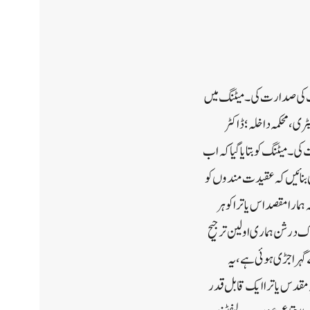
یٹنگ کی صدارت کی۔میٹنگ میں
ی، محکمہ داخلہ؛ ڈاکٹر
ی۔ میٹنگ کو بتایا گیا کہ اب
ینی بنائیں کہ عقیدت مندوں کو
را مقصد اس یاترا کو ہر
اک درشن ہماری اولین ترجیح
گہرا جڑی ہوئی ہے، یہ
ہ مقدس یاترا ایک قابل قدر