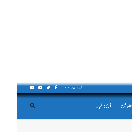
اتوار, اگست ۹, ۲۰۲۶
مضامین
آج کا اخبار