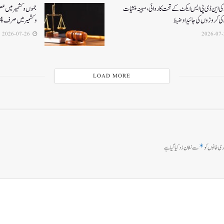
ی این ڈی پی ایس ایکٹ کے تحت کاروائی، مبینہ منشیات
جموں و کشمیر میں ع
ی کروڑوں کی جائیداد ضبط
و کشمیر میں صرف 4 فاسٹ ٹریک سپیشل عدالتیں فعال
2026-07-26
LOAD MORE
*
ی خانوں کو
سے نشان زد کیا گیا ہے