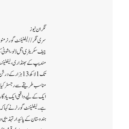
نگران نیوز
سری نگر// لیفٹیننٹ گورنر منو
چیف سکریٹری اتل ڈلو ، اشونی ک
مندیپ کے بھنڈاری، لیفٹیننٹ گ
تک 1لاکھ 13ہزار
مناسب طریقے سے رجسٹر کیا جا
ایک کے لیے واقعی ایک یادگار 
ہے۔لیفٹیننٹ گورنر نے کہا کہ ی
ہندوستان کے پائیدار تہذیبی و