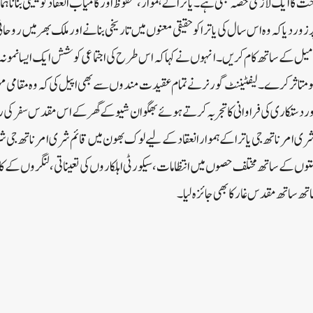
کا ایک لازمی حصہ بھی ہے۔یاترا کے ہموار، محفوظ اور کامیاب انعقاد کو یقینی بنانا ہم
زور دیا کہ وہ اس سال کی یاترا کو حقیقی معنوں میں تاریخی بنانے اور ملک بھر میں رو
میل کے ساتھ کام کریں۔انہوں نے کہاکہ اس طرح کی اجتماعی کوشش ایک ایسا نمونہ
و متاثر کرے۔لیفٹیننٹ گورنر نے تمام عقیدت مندوں سے بھی اپیل کی کہ وہ مقامی مہ
اور دستکاری کی فراوانی کا تجربہ کرتے ہوئے بھگوان شیو کے گھر کے اس مقدس سفر کی
ری امرناتھ جی یاترا کے ہموار انعقاد کے لیے لوک بھون میں قائم شری امرناتھ جی 
ستوں کے ساتھ مختلف حصوں میں انتظامات، سیکورٹی اہلکاروں کی تعیناتی، لنگروں کے ک
تھ ساتھ مقدس غار کا بھی جائزہ لیا۔