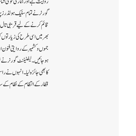
روایت ہے اور ہماری قومی شناخت 
گورنر نے تمام سٹیک ہولڈرز پر 
قائم کرنے کے لیے قریبی تال 
بھر میں اسی طرح کی زیارتوں ک
جموں و کشمیر کے روایتی فنون 
ہوجائیں۔لیفٹیننٹ گورنر نے ش
کا بھی جائزہ لیا۔انہوں نے را
قطار کے انتظام کے نظام کے سا