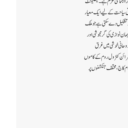
ارا اجتماعی عزم ہے۔لیفٹیننٹ
حانی سیاحت کے لیے ایک معیار
 تشکیل دے سکتی ہے جو ملک
مان نوازی کی گرمجوشی اور
 روحانی خوشی میں غرق
شرائن کنٹرول روم کے کاموں
ام کاج، مختلف جنکشنوں پر