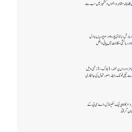
ا ماہانہ مشاہرہ، جموں و کشمیر میں سب سے
 بارش،بانڈی پورہ اور سوپور میںبادل
اور رہائشی مکانات میں پانی داخل
کولگام میں غیر مقامی مزدوروں پر حملہ،1ہلاک،1زخمی،ایل
سے ٹیلی فونک رابطہ، صورتحال کی جانکاری
سروسز کا پیپر لیک سکینڈل،اے سی بی کے