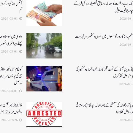
کھ روپے رشوت کا معاملہ،سابق تحصیلدار، نجی فرد کے
آنگن واڑی ورکروں ک
چارج شیٹ پیش
کم
2026-08-01
عظم روزگار درخواستوں میں جموں و کشمیر سرفہرست
وادی میں موسلادھار
پھٹے، پرائمری سکول 
2026-08-01
ئی ویز پالیسی کے تحت شجرکاری میں جموں و کشمیر کی
یز// نیتن گڈکری
جی کی پولیس سربراہ 
حاصل
2026-08-01
امرناتھ یاترا 6دن کی معطلی کے بعد بحال،پہلگام کا راستہ فی
فائر اینڈ ایمرجنسی 
د، بالتل کھلا ہوا
ہاتھوں مزید 12 ملزمان گرفتار
2026-07-26