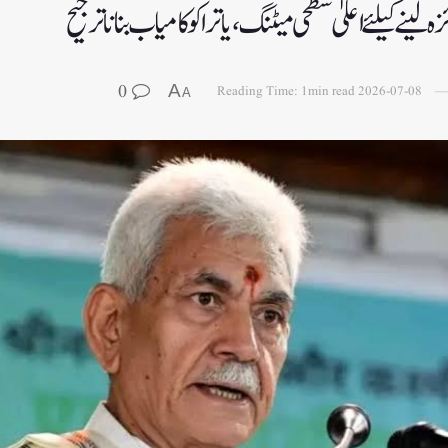
زہ لینے کیلئے اعلیٰ سطحی میٹنگ،یاترا کو کامیاب بنانا ترجیح
0
A
Reading Time: 1min read
2026-07-08
A