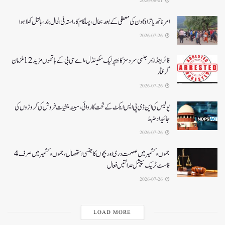
2026-08-01
امرناتھ یاترا 6دن کی معطلی کے بعد بحال،پہلگام کا راستہ فی الحال بند، بالتل کھلا ہوا
2026-07-26
فائر اینڈ ایمرجنسی سروسز کا پیپر لیک سکینڈل،اے سی بی کے ہاتھوں مزید 12 ملزمان
گرفتار
2026-07-26
پولیس کی این ڈی پی ایس ایکٹ کے تحت کاروائی، مبینہ منشیات فروش کی کروڑوں کی
جائیداد ضبط
2026-07-26
جموں و کشمیر میں عصمت دری اور بچوں کا جنسی استحصال،جموں و کشمیر میں صرف 4
فاسٹ ٹریک سپیشل عدالتیں فعال
2026-07-26
LOAD MORE