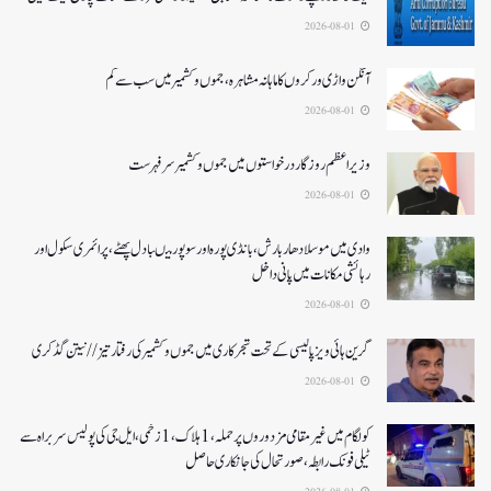
2026-08-01
آنگن واڑی ورکروں کا ماہانہ مشاہرہ، جموں و کشمیر میں سب سے کم
2026-08-01
وزیر اعظم روزگار درخواستوں میں جموں و کشمیر سرفہرست
2026-08-01
وادی میں موسلادھار بارش،بانڈی پورہ اور سوپور میںبادل پھٹے، پرائمری سکول اور
رہائشی مکانات میں پانی داخل
2026-08-01
گرین ہائی ویز پالیسی کے تحت شجرکاری میں جموں و کشمیر کی رفتار تیز// نیتن گڈکری
2026-08-01
کولگام میں غیر مقامی مزدوروں پر حملہ،1ہلاک،1زخمی،ایل جی کی پولیس سربراہ سے
ٹیلی فونک رابطہ، صورتحال کی جانکاری حاصل