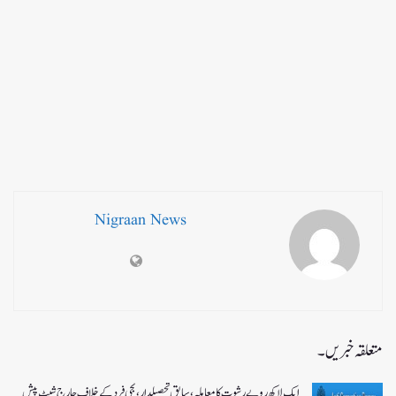
Nigraan News
متعلقہ خبریں۔
ایک لاکھ روپے رشوت کا معاملہ،سابق تحصیلدار، نجی فرد کے خلاف چارج شیٹ پیش