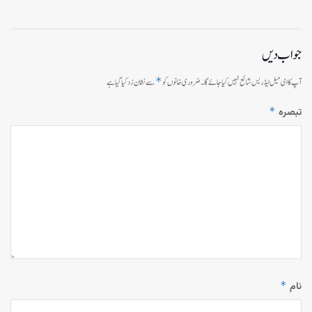
جواب دیں
*
آپ کا ای میل ایڈریس شائع نہیں کیا جائے گا۔
ضروری خانوں کو
سے نشان زد کیا گیا ہے
*
تبصرہ
*
نام