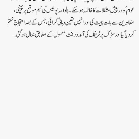
عوام کو درپیش مشکلات کا خاتمہ ہو سکے۔پلوامہ پولیس کی ٹیم موقع پر پہنچی،
مظاہرین سے بات چیت کی اور انہیں یقین دہانی کرائی، جس کے بعد احتجاج ختم
کر دیا گیا اور سڑک پر ٹریفک کی آمدورفت معمول کے مطابق بحال ہو گئی۔