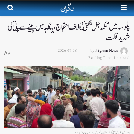
پلوامہ میں محکمہ جل شکتی کیخلاف احتجاج،پنگلنہ میں پینے سے پا نی کی
شدید قلت
2026-07-08
by
Nigraan News
A
A
Reading Time: 1min read
پلوامہ میں محکمہ جل شکتی کیخلاف احتجاج،پنگلنہ میں پینے سے پا نی کی شدید قلت