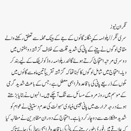
نگران نیوز
سری نگر//پلوامہ کے پنگلنہ گائوں کے جے کے بینک محلہ سے تعلق رکھنے والے
مقامی لوگوں نے پینے کے پانی کی شدید قلت کے خلاف گزشتہ دو ہفتوں میں
دوسری مرتبہ احتجاج کرتے ہوئے گالندر پلوامہ روڈ کو ٹریفک کے لیے بند کر
دیا۔احتجاج میں شامل لوگوں کا کہنا تھا کہ گزشتہ تقریباً تین ماہ سے گائوں میں
نلوں کے ذریعے پانی کی باقاعدہ فراہمی معطل ہے، جس کے باعث شدید گرمی
کے موسم میں روزمرہ کے مسائل سے تنگ آ چکے ہیں۔ انہوں نے بتایا بڑھتے
ہوئے درجہ حرارت میں پانی جیسی بنیادی سہولت کی عدم دستیابی نے عوام کو
شدید مشکلات سے دوچار کر دیا ہے۔ احتجاج کے دوران مظاہرین نے مطالبہ کیا
کہ علاقے میں فوری طور پر پینے کے پانی کی باقاعدہ فراہمی بحال کی جائے تاکہ