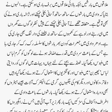
علاقوں میں بارشیں جبکہ بالائی علاقوں میں برف باری ہوسکتی ہے۔انہوں نے
بتایا کہ وادی میں بارشوں کے ساتھ ساتھ آسمانی بجلی چمکنے اور ژالہ باری ہونے کی
بھی توقع ہے ۔متعلقہ محکمے نے آسمانی بجلی چمکنے کے پیش نظر لوگوں سے گھروں
میں ہی رہنے اور لوہے کے کھمبوں کے ساتھ نہ بیٹھنے کی وارننگ بھی جاری کی
ہے۔ادھر وادی میں جمعرات کو دن بھر بارشوں کا سلسلہ رک رک کر جاری رہا
ہے جس کے باعث سردی میں قدرے اضافہ ہونے سے لوگوں کو گرم لباس
میں ملبوس دیکھا گیا۔ٹھنڈ سے بچنے کے لئے جہاں دیہات میں لوگوں کو روایتی
لباس ’پھیرن‘ میں ملبوس اور کانگڑیوں کا استعمال کرتے ہوئے دیکھا گیا وہیں
دفاتر، دکانوں اور دیگر کام کی جگہوں پر گرمی کے الیکٹرک آلات جیسے ہیٹروں کو
بھی دوبارہ استعمال کرتے ہوئے دیکھا گیا۔بارشوں کے باعث وادی کے
اطراف و اکناف کی سڑکیں ایک بار پھر زیر آب آئی ہیں جس نے راہگیروں کا
چلنا پھرنا مشکل کر دیا ہے۔لوگوں کا کہنا ہے کہ معمولی بوندا باندی سے سڑکیں