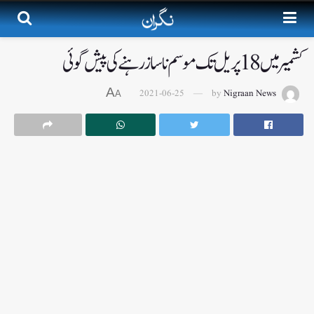
کشمیر میں 18پریل تک موسم ناساز رہنے کی پیش گوئی
A
2021-06-25
by
Nigraan News
A