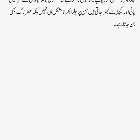
پانی اور کیچڑ سے بھر جاتی ہیں جن پر چلنا پھرنا مشکل ہی نہیں بلکہ خطرناک بھی
بن جاتا ہے۔