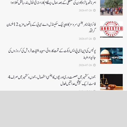
امرناتھ یاترا 6دن کی معطلی کے بعد بحال،پہلگام کا راستہ فی الحال بند، بالتل کھلا ہوا
2026-07-26
فائر اینڈ ایمرجنسی سروسز کا پیپر لیک سکینڈل،اے سی بی کے ہاتھوں مزید 12 ملزمان
گرفتار
2026-07-26
پولیس کی این ڈی پی ایس ایکٹ کے تحت کاروائی، مبینہ منشیات فروش کی کروڑوں کی
جائیداد ضبط
2026-07-26
جموں و کشمیر میں عصمت دری اور بچوں کا جنسی استحصال،جموں و کشمیر میں صرف 4
فاسٹ ٹریک سپیشل عدالتیں فعال
2026-07-26
LOAD MORE