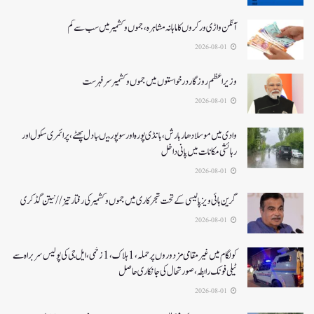
آنگن واڑی ورکروں کا ماہانہ مشاہرہ، جموں و کشمیر میں سب سے کم
2026-08-01
وزیر اعظم روزگار درخواستوں میں جموں و کشمیر سرفہرست
2026-08-01
وادی میں موسلادھار بارش،بانڈی پورہ اور سوپور میںبادل پھٹے، پرائمری سکول اور
رہائشی مکانات میں پانی داخل
2026-08-01
گرین ہائی ویز پالیسی کے تحت شجرکاری میں جموں و کشمیر کی رفتار تیز// نیتن گڈکری
2026-08-01
کولگام میں غیر مقامی مزدوروں پر حملہ،1ہلاک،1زخمی،ایل جی کی پولیس سربراہ سے
ٹیلی فونک رابطہ، صورتحال کی جانکاری حاصل
2026-08-01