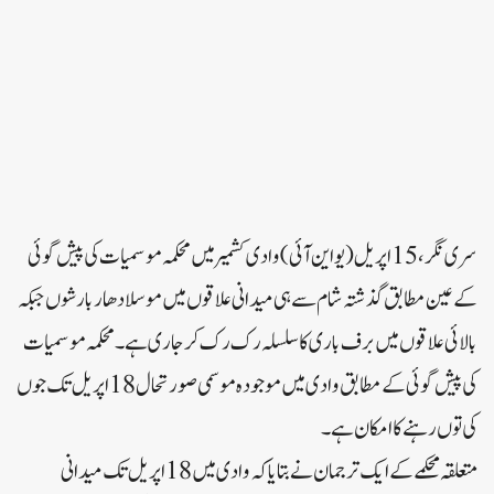
سری نگر،15 اپریل (یو این آئی) وادی کشمیر میں محکمہ موسمیات کی پیش گوئی
کے عین مطابق گذشتہ شام سے ہی میدانی علاقوں میں موسلا دھار بارشوں جبکہ
بالائی علاقوں میں برف باری کا سلسلہ رک رک کر جاری ہے۔محکمہ موسمیات
کی پیش گوئی کے مطابق وادی میں موجودہ موسمی صورتحال 18اپریل تک جوں
کی توں رہنے کا امکان ہے۔
متعلقہ محکمے کے ایک ترجمان نے بتایا کہ وادی میں 18 اپریل تک میدانی