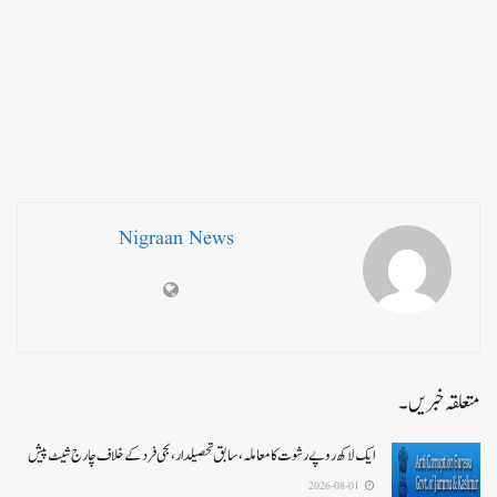
Nigraan News
متعلقہ خبریں۔
ایک لاکھ روپے رشوت کا معاملہ،سابق تحصیلدار، نجی فرد کے خلاف چارج شیٹ پیش
2026-08-01