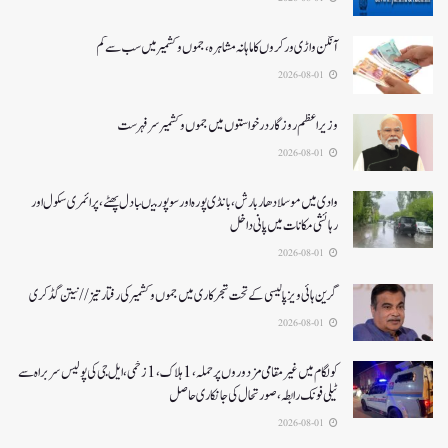
آنگن واڑی ورکروں کا ماہانہ مشاہرہ، جموں و کشمیر میں سب سے کم
2026-08-01
وزیر اعظم روزگار درخواستوں میں جموں و کشمیر سرفہرست
2026-08-01
وادی میں موسلادھار بارش،بانڈی پورہ اور سوپور میںبادل پھٹے، پرائمری سکول اور
رہائشی مکانات میں پانی داخل
2026-08-01
گرین ہائی ویز پالیسی کے تحت شجرکاری میں جموں و کشمیر کی رفتار تیز// نیتن گڈکری
2026-08-01
کولگام میں غیر مقامی مزدوروں پر حملہ،1ہلاک،1زخمی،ایل جی کی پولیس سربراہ سے
ٹیلی فونک رابطہ، صورتحال کی جانکاری حاصل
2026-08-01