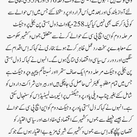
وہی لوگ ہیں جنہوں نے الیکشن کے وقت دفعہ370اور35Aکی بحالی کے
لئے آواز بلند کی اور بعد میں اُس قرار داد پر دستخط کئے جس میں اِس حوالے سے
کوئی ذکر تک بھی نہیں کیاگیا۔258میگا واٹ ڈول ہستی پن بجلی پروجیکٹ
مرحلہ دوم کو این ایچ پی سی کے حوالے کرنے سے متعلق جموں وکشمیر حکومت
کے معاہدے پر سخت رد عمل ظاہر کرتے ہوئے بخاری نے کہاکہ اِس اقدام کے
سنگین اور دور رس سیاسی واقتصادی نتائج ہوں گے۔ انہوں نے کہاکہ ڈول ہستی
پن بجلی پروجیکٹ مرحلہ دوم ایک صاف ستھرا اور نسبتاً کم پیچیدہ پروجیکٹ ہے
جس میں تمام مطلوبہ کلیئرنس حاصل کی جاچکی ہیں اور بیرون شراکت داروں کو
شامل کئے بغیر چناب ویلی پاور پروجیکٹس پرائیویٹ لمیٹیڈ اِس کو سنبھال سکتی
ہے۔انہوں نے کہاکہ دُل ہستی پاور پروجیکٹ دوم کو این ایچ پی سی کے حوالے
کرنے جیسے فیصلے سے جموں وکشمیر کے اقتصادی مفادات اور سیاسی اختیار کو
نقصان پہنچے گا۔ اِس سے جموں وکشمیر کے شہری مزید بے اختیار ہوں گے جوکہ