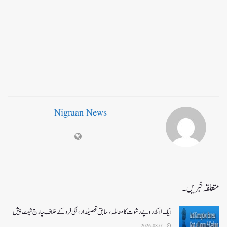
Nigraan News
متعلقہ خبریں۔
ایک لاکھ روپے رشوت کا معاملہ،سابق تحصیلدار، نجی فرد کے خلاف چارج شیٹ پیش
2026-08-01