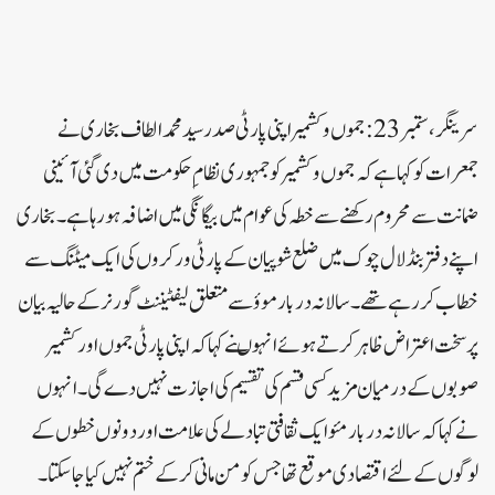
سرینگر، ستمبر23:جموں وکشمیراپنی پارٹی صدر سید محمد الطاف بخاری نے
جمعرات کو کہا ہے کہ جموں وکشمیر کوجمہوری نظام ِ حکومت میں دی گئی آئینی
ضمانت سے محروم رکھنے سے خطہ کی عوام میں بیگانگی میں اضافہ ہورہا ہے۔بخاری
اپنے دفتر بنڈ لال چوک میں ضلع شوپیان کے پارٹی ورکروں کی ایک میٹنگ سے
خطاب کر رہے تھے۔ سالانہ در بار موؤ سے متعلق لیفٹیننٹ گورنر کے حالیہ بیان
پرسخت اعتراض ظاہر کرتے ہوئے انہوںنے کہاکہ اپنی پارٹی جموں اور کشمیر
صوبوں کے درمیان مزید کسی قسم کی تقسیم کی اجازت نہیں دے گی۔ انہوں
نے کہاکہ سالانہ دربار مئو ایک ثقافتی تبادلے کی علامت اور دونوں خطوں کے
لوگوں کے لئے اقتصادی موقع تھاجس کو من مانی کر کے ختم نہیں کیاجاسکتا۔