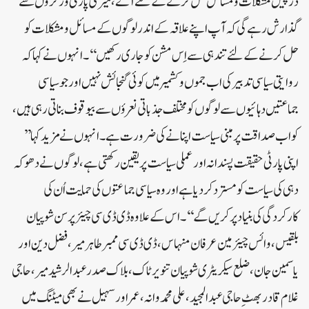
درپیش مشکلات ومسائل حل کرنے کے لئے آئے ، میری پارٹی ورکروں سے
گذارش رہے گی کہ آپ اپنے علاقہ کے اندر لوگوں کے مسائل ومشکلات کو
حل کرنے کے لئے تندہی سے اِس مشن کو جاری رکھیں‘‘۔ انہوں نے کہاکہ
روایتی سیاسی تدبیرکی اب جموں وکشمیر میں کوئی گنجائش نہیں اور جو سیاسی
جماعتیں دہائیوں سے لوگوں کو مختلف جذباتی نعرؤں سے بیوقوف بناتی رہی ہیں،
کو اب صداقت پر مبنی سیاست اپنانے کی ضرورت ہے۔ انہوں نے مزید کہا’’
اپنی پارٹی حقیقت پسندانہ اور عملی سیاست پر یقین رکھتی ہے، لوگوں نے دھوکہ
دہی کی سیاست کو مسترد کر دیا ہے اور وہ سیاسی جماعتوں کی حمایت اُن کی
کارکردگی کی بنیاد پر کریں گے‘‘۔ اس کے علاوہ ڈی ڈی سی چیئرپرسن شوپیان
بلقیس، وائس چیئرمین عرفان منہاس، ڈی ڈی سی ممبر طاہر میر، فضل دین اور
یاسمین جان، ضلع سیکریٹری شوپیان تنویر ٹاک، بلاک صدر عبدالرشید میر، حاجی
غلام قادربھٹِ حاجی عبدالمجید ، علی محمد وانہ، عمر اور سہیل نے بھی میٹنگ میں