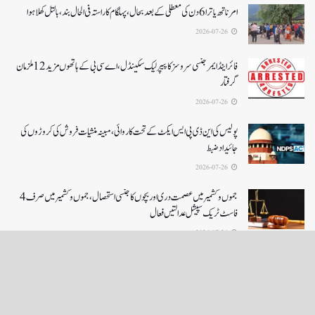
امرناتھ یاترا 6دن کی معطلی کے بعد بحال،پہلگام کا راستہ فی الحال بند، بالتل کھلا ہوا
2026-07-26
فائر اینڈ ایمرجنسی سروسز کا پیپر لیک سکینڈل،اے سی بی کے ہاتھوں مزید 12 ملزمان
گرفتار
2026-07-26
پولیس کی این ڈی پی ایس ایکٹ کے تحت کاروائی، مبینہ منشیات فروش کی کروڑوں کی
جائیداد ضبط
2026-07-26
جموں و کشمیر میں عصمت دری اور بچوں کا جنسی استحصال،جموں و کشمیر میں صرف 4
فاسٹ ٹریک سپیشل عدالتیں فعال
2026-07-26
LOAD MORE