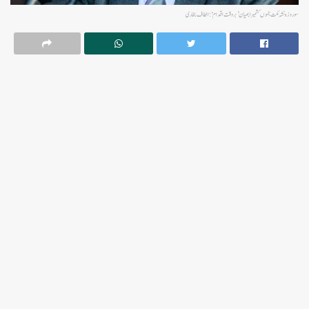
سو روزہ نشہ مکت جموں کشمیر ابھیان ’بروقت اقدام‘: الطاف بخاری