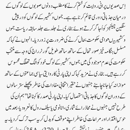
اِس صدیو ں پرانی روایت کو ختم کرنے کا مطلب دونوں صوبوں کے لوگوں کے
درمیان جذباتی دوری قائم کرنا ہے ہے۔ جموں وکشمیر کے لوگوں کو درپیش
سنگین چیلنجز کو اُجاگر کرتے ہوئے بخاری نے جلد سے جلد سابقہ ریاست جموں
وکشمیر میںعوامی حکومت بحال کرنے کی ضرورت پرزور دیا۔ انہوں نے کہاکہ
مسلسل ہنگامہ خیز صورتحال کے ساتھ ساتھ طویل گورنر راج کی وجہ سے منتخب
حکومت کی عدم موجودگی میں جموں وکشمیر کے لوگ خود کو الگ تھلگ محسوس
کر رہے ہیں ۔ بخاری نے مزید کہاکہ اپنی پارٹی کا روایتی سیاسی جماعتوں کے ساتھ
موازانہ کیاجانا چاہئے جنہوں نے حقیر انتخابی مفادات کی خاطر پچھلے ستر سالوں
کے دوران لوگوں کا جذباتی استحصال کیا۔ اپنی پارٹی صدر کا کہناتھا’’ہم اُن کی
طرح نہیں جنہوں نے محاذ رائے شماری، اٹانومی یا سیلف رول کا نعرہ دیا، بعد میں
حوس ِ اقتدار اور مراعات کی خاطر اپنے موقف کو بدل کر یہ سب ترک کر دیا۔ یہ