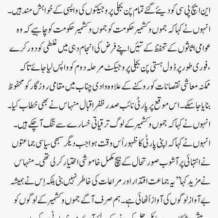
این ایچ پی سی کو دیئے گئے تمام پن بجلی پروجیکٹوں کی واپسی کے خواہش مند ہیں۔
انہوں نے کہاکہ جموں وکشمیر حکومت کو جموں و کشمیر حکومت کو چاہیے کہ وہ
عوامی اثاثوں کے تحفظ کے تئیں اپنے فرض کی انجام دہی میں غلطی کو دور کرے
،فوری طور پر ڈول ہستی پن بجلی پروجیکٹ مرحلہ دوم کو واپس لیا جائے تاکہ
ممکنہ معاشی نقصانات کو روکنے کے علاوہ وادی چناب میں مقامی روزگار کو محفوظ
بنایاجاسکے۔ اس موقع پر پارٹی نائب صدر ظفر اقبال منہاس نے بھی خطاب کیا۔
انہوں نے کہاکہ جموں وکشمیر کے لوگ ترقیاتی خسارے سے تنگ آچکے ہیں۔
انہوں نے کہاکہ اپنی پارٹی کا ظہور اُس وقت ہوا جب دیگر سبھی سیاسی جماعتوں
نے انتہائی پر آشوب صورتحال کے بیچ مکمل خاموشی اختیار کر لی تھی۔ منہاس
نے مزید کہا’’یہ جماعت اقتدار اور مراعات کی خاطر نہیں بنی بلکہ اِس نے ہمیشہ
بے آواز لوگوں کی آواز اُٹھائی ہے۔ ہم صرف آگے جموں وکشمیر کے لوگوں کو