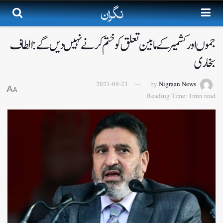
جموں اور کشمیر کے مابین تعلق کو ختم کرنے نہیں دیں گے: الطاف
بخاری
2021-09-23
by
Nigraan News
A
A
Reading Time: 1min read